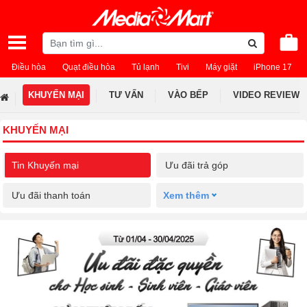
Điều hòa
Quạt điều hòa
Tủ lạnh
Tivi
Máy giặt
iPhone 17
KHUYẾN MẠI
TƯ VẤN
VÀO BẾP
VIDEO REVIEW
KHUYẾN MẠI
Tin Khuyến mại
Ưu đãi trả góp
Ưu đãi thanh toán
Xem thêm