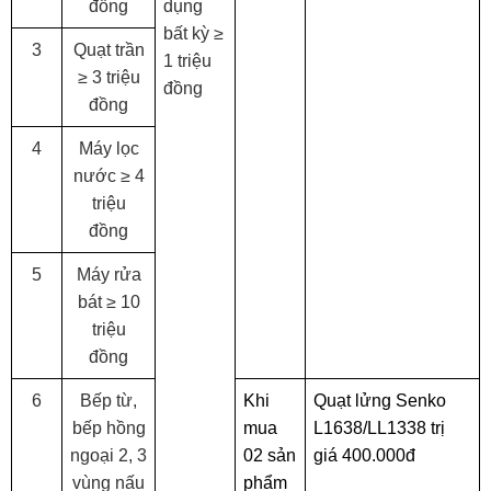
đồng
dụng
bất kỳ ≥
3
Quạt trần
1 triệu
≥ 3 triệu
đồng
đồng
4
Máy lọc
nước ≥ 4
triệu
đồng
5
Máy rửa
bát ≥ 10
triệu
đồng
6
Bếp từ,
Khi
Quạt lửng Senko
bếp hồng
mua
L1638/LL1338 trị
ngoại 2, 3
02 sản
giá 400.000đ
vùng nấu
phẩm