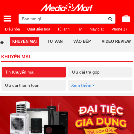
Điều hòa
Quạt điều hòa
Tủ lạnh
Tivi
Máy giặt
iPhone 17
KHUYẾN MẠI
TƯ VẤN
VÀO BẾP
VIDEO REVIEW
KHUYẾN MẠI
Tin Khuyến mại
Ưu đãi trả góp
Ưu đãi thanh toán
Xem thêm