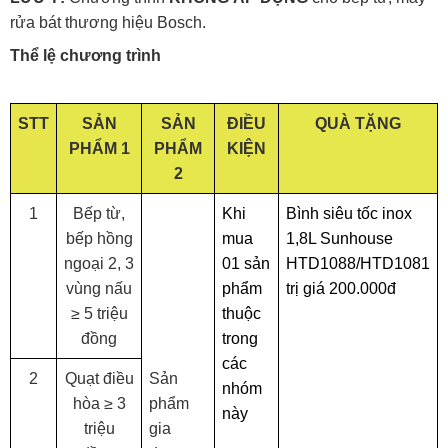
rửa bát thương hiệu Bosch.
Thể lệ chương trình
STT
SẢN
SẢN
ĐIỀU
QUÀ TẶNG
PHẨM 1
PHẨM
KIỆN
2
1
Bếp từ,
Khi
Bình siêu tốc inox
bếp hồng
mua
1,8L Sunhouse
ngoại 2, 3
01 sản
HTD1088/HTD1081
vùng nấu
phẩm
trị giá 200.000đ
≥ 5 triệu
thuộc
đồng
trong
các
2
Quạt điều
Sản
nhóm
hòa ≥ 3
phẩm
này
triệu
gia