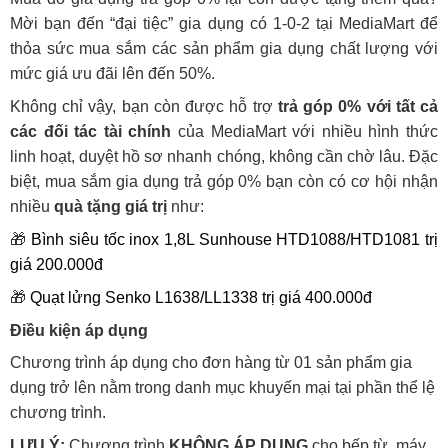
Mời bạn đến “đại tiệc” gia dụng có 1-0-2 tại MediaMart để
thỏa sức mua sắm các sản phẩm gia dụng chất lượng với
mức giá ưu đãi lên đến 50%.
Không chỉ vậy, bạn còn được hỗ trợ
trả góp 0% với tất cả
các đối tác tài chính
của MediaMart với nhiều hình thức
linh hoạt, duyệt hồ sơ nhanh chóng, không cần chờ lâu. Đặc
biệt, mua sắm gia dụng trả góp 0% bạn còn có cơ hội nhận
nhiều
quà tặng giá trị
như:
🎁
Bình siêu tốc inox 1,8L Sunhouse HTD1088/HTD1081 trị
giá 200.000đ
🎁
Quạt lửng Senko L1638/LL1338 trị giá 400.000đ
Điều kiện áp dụng
Chương trình áp dụng cho đơn hàng từ 01 sản phẩm gia
dụng trở lên nằm trong danh mục khuyến mại tại phần thể lệ
chương trình.
LƯU Ý:
Chương trình
KHÔNG ÁP DỤNG
cho bếp từ, máy