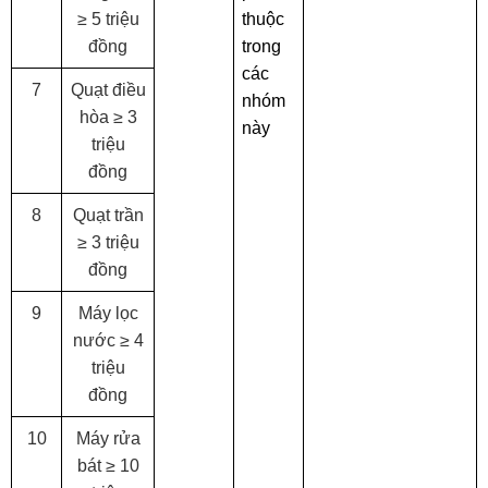
≥ 5 triệu
thuộc
đồng
trong
các
7
Quạt điều
nhóm
hòa ≥ 3
này
triệu
đồng
8
Quạt trần
≥ 3 triệu
đồng
9
Máy lọc
nước ≥ 4
triệu
đồng
10
Máy rửa
bát ≥ 10