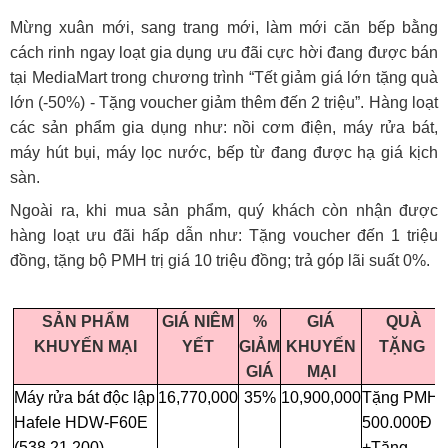
Mừng xuân mới, sang trang mới, làm mới căn bếp bằng
cách rinh ngay loạt gia dụng ưu đãi cực hời đang được bán
tại MediaMart trong chương trình “Tết giảm giá lớn tặng quà
lớn (-50%) - Tặng voucher giảm thêm đến 2 triệu”. Hàng loạt
các sản phẩm gia dụng như: nồi cơm điện, máy rửa bát,
máy hút bụi, máy lọc nước, bếp từ đang được hạ giá kịch
sàn.
Ngoài ra, khi mua sản phẩm, quý khách còn nhận được
hàng loạt ưu đãi hấp dẫn như: Tặng voucher đến 1 triệu
đồng, tặng bộ PMH trị giá 10 triệu đồng; trả góp lãi suất 0%.
SẢN PHẨM
GIÁ NIÊM
%
GIÁ
QUÀ
KHUYẾN MẠI
YẾT
GIẢM
KHUYẾN
TẶNG
GIÁ
MẠI
Máy rửa bát độc lập
16,770,000
35%
10,900,000
Tặng PMH
Hafele HDW-F60E
500.000Đ
(538.21.200)
+Tặng