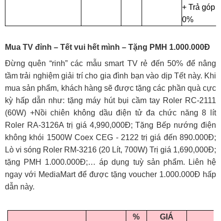
+ Trả góp
0%
Mua TV đỉnh – Tết vui hết mình – Tặng PMH 1.000.000Đ
Đừng quên “rinh” các mẫu smart TV rẻ đến 50% để nâng
tầm trải nghiệm giải trí cho gia đình bạn vào dịp Tết này. Khi
mua sản phẩm, khách hàng sẽ được tặng các phần quà cực
kỳ hấp dẫn như: tặng máy hút bụi cầm tay Roler RC-2111
(60W) +Nồi chiên không dầu điện tử đa chức năng 8 lít
Roler RA-3126A trị giá 4,990,000Đ; Tặng Bếp nướng điện
không khói 1500W Coex CEG - 2122 trị giá đến 890.000Đ;
Lò vi sóng Roler RM-3216 (20 Lít, 700W) Trị giá 1,690,000Đ;
tặng PMH 1.000.000Đ;… áp dụng tuỳ sản phẩm. Liên hệ
ngay với MediaMart để được tặng voucher 1.000.000Đ hấp
dẫn này.
%
GIÁ