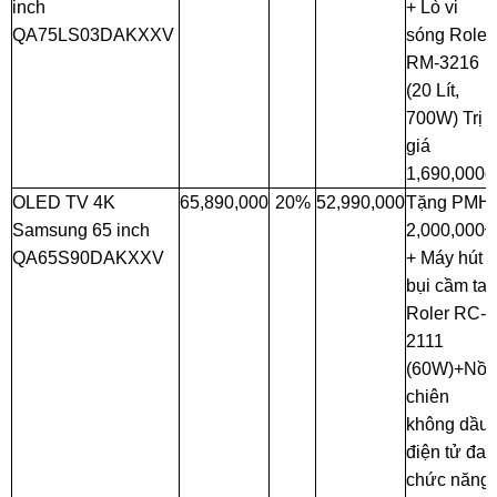
inch
+ Lò vi
QA75LS03DAKXXV
sóng Roler
RM-3216
(20 Lít,
700W) Trị
giá
1,690,000đ
OLED TV 4K
65,890,000
20%
52,990,000
Tặng PMH
Samsung 65 inch
2,000,000
QA65S90DAKXXV
+ Máy hút
bụi cầm tay
Roler RC-
2111
(60W)+Nồi
chiên
không dầu
điện tử đa
chức năng