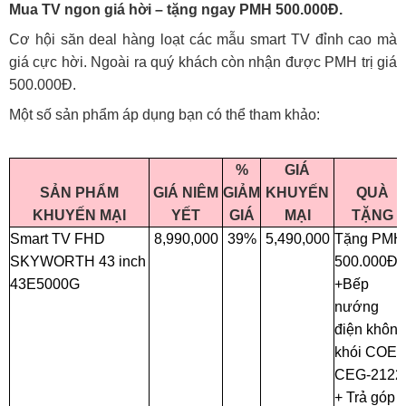
Mua TV ngon giá hời – tặng ngay PMH 500.000Đ.
Cơ hội săn deal hàng loạt các mẫu smart TV đỉnh cao mà
giá cực hời. Ngoài ra quý khách còn nhận được PMH trị giá
500.000Đ.
Một số sản phẩm áp dụng bạn có thể tham khảo:
%
GIÁ
SẢN PHẨM
GIÁ NIÊM
GIẢM
KHUYẾN
QUÀ
KHUYẾN MẠI
YẾT
GIÁ
MẠI
TẶNG
Smart TV FHD
8,990,000
39%
5,490,000
Tặng PMH
SKYWORTH 43 inch
500.000Đ
43E5000G
+Bếp
nướng
điện không
khói COE
CEG-2122
+ Trả góp