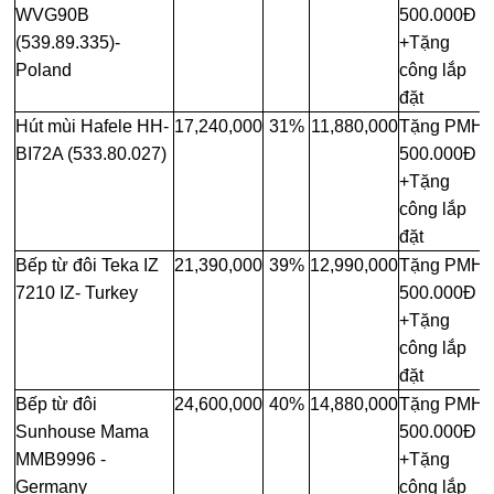
WVG90B
500.000Đ
(539.89.335)-
+Tặng
Poland
công lắp
đặt
Hút mùi Hafele HH-
17,240,000
31%
11,880,000
Tặng PMH
BI72A (533.80.027)
500.000Đ
+Tặng
công lắp
đặt
Bếp từ đôi Teka IZ
21,390,000
39%
12,990,000
Tặng PMH
7210 IZ- Turkey
500.000Đ
+Tặng
công lắp
đặt
Bếp từ đôi
24,600,000
40%
14,880,000
Tặng PMH
Sunhouse Mama
500.000Đ
MMB9996 -
+Tặng
Germany
công lắp