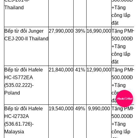
Thailand
+Tặng
công lắp
đặt
Bếp từ đôi Junger
27,990,000
39%
16,990,000
Tặng PMH
CEJ-200-II Thailand
500.000Đ
+Tặng
công lắp
đặt
Bếp từ đôi Hafele
21,840,000
41%
12,990,000
Tặng PMH
HC-IS772EA
500.000Đ
(535.02.222)-
+Tặng
Poland
công lắp
đặt
Bếp từ đôi Hafele
19,540,000
49%
9,990,000
Tặng PMH
HC-I2732A
500.000Đ
(536.61.726)-
+Tặng
Malaysia
công lắp