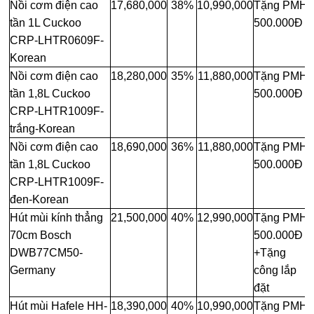
Nồi cơm điện cao
17,680,000
38%
10,990,000
Tặng PMH
tần 1L Cuckoo
500.000Đ
CRP-LHTR0609F-
Korean
Nồi cơm điện cao
18,280,000
35%
11,880,000
Tặng PMH
tần 1,8L Cuckoo
500.000Đ
CRP-LHTR1009F-
trắng-Korean
Nồi cơm điện cao
18,690,000
36%
11,880,000
Tặng PMH
tần 1,8L Cuckoo
500.000Đ
CRP-LHTR1009F-
đen-Korean
Hút mùi kính thẳng
21,500,000
40%
12,990,000
Tặng PMH
70cm Bosch
500.000Đ
DWB77CM50-
+Tặng
Germany
công lắp
đặt
Hút mùi Hafele HH-
18,390,000
40%
10,990,000
Tặng PMH