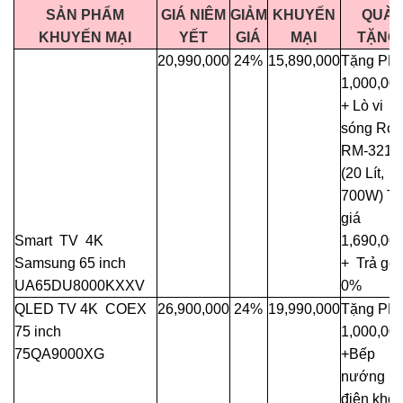
SẢN PHẨM
GIÁ NIÊM
GIẢM
KHUYẾN
QUÀ
KHUYẾN MẠI
YẾT
GIÁ
MẠI
TẶNG
20,990,000
24%
15,890,000
Tặng PM
1,000,00
+ Lò vi
sóng Rol
RM-3216
(20 Lít,
700W) Trị
giá
Smart TV 4K
1,690,00
Samsung 65 inch
+ Trả gó
UA65DU8000KXXV
0%
QLED TV 4K COEX
26,900,000
24%
19,990,000
Tặng PM
75 inch
1,000,00
75QA9000XG
+Bếp
nướng
điện khô