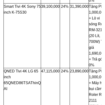
0%
Smart Tivi 4K Sony 75
39,100,000
24%
31,390,000
Tặng PM
inch K-75S30
1,000,00
+ Lò vi
sóng Rol
RM-3216
(20 Lít,
700W) Trị
giá
1,690,00
+ Trả góp
0%
QNED Tivi 4K LG 65
47,115,000
24%
23,890,000
Tặng PM
inch
1,000,00
65QNED86TSAThinQ
+ Máy hút
AI
bụi cầm t
Roler RC
2111