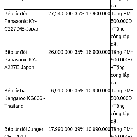
đặt
Bếp từ đôi
27,540,000
35%
17,900,000
Tặng PMH
Panasonic KY-
500.000Đ
C227D/E-Japan
+Tặng
công lắp
đặt
Bếp từ đôi
26,000,000
35%
16,900,000
Tặng PMH
Panasonic KY-
500.000Đ
A227E-Japan
+Tặng
công lắp
đặt
Bếp từ ba
16,910,000
35%
10,990,000
Tặng PMH
Kangaroo KG836i-
500.000Đ
Thailand
+Tặng
công lắp
đặt
Bếp từ đôi Junger
17,990,000
39%
10,990,000
Tặng PMH
CEJ-201-II-
500.000Đ