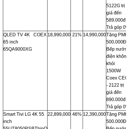
5122G trị
giá đến
589.000đ 
Trả góp 0
QLED TV 4K COEX
18,990,000
21%
14,990,000
Tặng PMH
65 inch
500.000Đ 
65QA9000XG
Bếp nướn
điện không
khói
1500W
Coex CEG
- 2122 trị
giá đến
890.000đ 
Trả góp 0
Smart Tivi LG 4K 55
22,899,000
46%
12,390,000
Tặng PMH
inch
500.000Đ 
55UT8050PSBThinQ
Bếp nướn