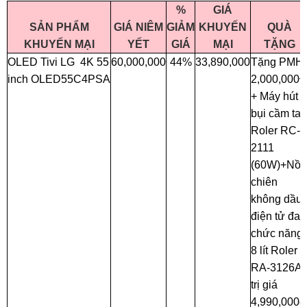
%
GIÁ
SẢN PHẨM
GIÁ NIÊM
GIẢM
KHUYẾN
QUÀ
KHUYẾN MẠI
YẾT
GIÁ
MẠI
TẶNG
OLED Tivi LG 4K 55
60,000,000
44%
33,890,000
Tặng PMH
inch OLED55C4PSA
2,000,000
+ Máy hút
bụi cầm tay
Roler RC-
2111
(60W)+Nồi
chiên
không dầu
điện tử đa
chức năng
8 lít Roler
RA-3126A
trị giá
4,990,000đ