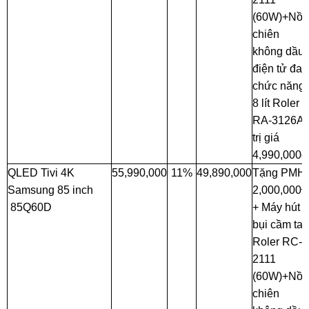
(60W)+Nồi
chiên
không dầu
điện tử đa
chức năng
8 lít Roler
RA-3126A
trị giá
4,990,000đ
QLED Tivi 4K
55,990,000
11%
49,890,000
Tặng PMH
Samsung 85 inch
2,000,000
85Q60D
+ Máy hút
bụi cầm tay
Roler RC-
2111
(60W)+Nồi
chiên