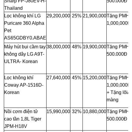
Sharp FP-J80EV-H-
500.000Đ
Thailand
Lọc không khí LG
29,200,000
25%
21,900,000
Tặng PMH
Puricare 360 Alpha
1,000,000Đ
Pet
AS65GDBY0.ABAE
Máy hút bụi cầm tay
38,000,000
48%
19,900,000
Tặng PMH
không dây LG A9T-
500.000Đ
ULTRA- Korean
Lọc không khí
27,640,000
45%
15,200,000
Tặng PMH
Coway AP-1516D-
1,000,000Đ
Korean
+ Tặng lõi/
màng
Nồi cơm điện tử
15,990,000
32%
10,880,000
Tặng PMH
cao tần 1,8L Tiger
500.000Đ
JPM-H18V