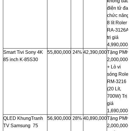
không dầu
điện tử đa
chức năng
8 lít Roler
RA-3126A
trị giá
4,990,000đ
Smart Tivi Sony 4K
55,800,000
24%
42,390,000
Tặng PMH
85 inch K-85S30
2,000,000
+ Lò vi
sóng Roler
RM-3216
(20 Lít,
700W) Trị
giá
1,690,000đ
QLED KhungTranh
56,900,000
28%
40,890,000
Tặng PMH
TV Samsung 75
2,000,000