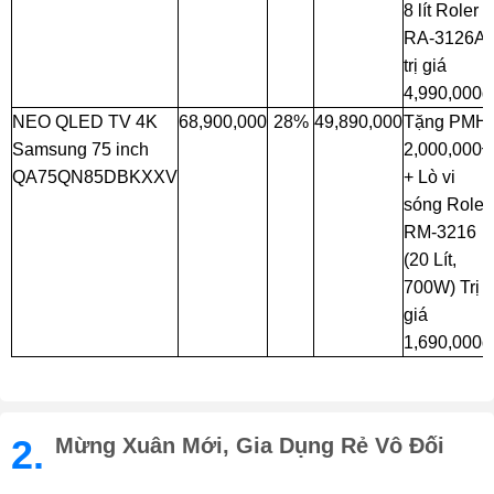
8 lít Roler
RA-3126A
trị giá
4,990,000đ
NEO QLED TV 4K
68,900,000
28%
49,890,000
Tặng PMH
Samsung 75 inch
2,000,000
QA75QN85DBKXXV
+ Lò vi
sóng Roler
RM-3216
(20 Lít,
700W) Trị
giá
1,690,000đ
2.
Mừng Xuân Mới, Gia Dụng Rẻ Vô Đối