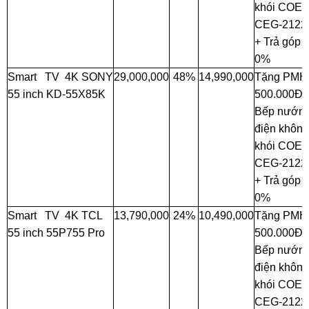
khói COE
CEG-2122
+ Trả góp
0%
Smart TV 4K SONY
29,000,000
48%
14,990,000
Tặng PMH
55 inch KD-55X85K
500.000Đ 
Bếp nướn
điện không
khói COE
CEG-2122
+ Trả góp
0%
Smart TV 4K TCL
13,790,000
24%
10,490,000
Tặng PMH
55 inch 55P755 Pro
500.000Đ 
Bếp nướn
điện không
khói COE
CEG-2122