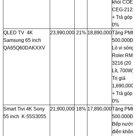
khói COE
CEG-2122
+ Trả góp
0%
QLED TV 4K
23,990,000
21%
18,890,000
Tặng PMH
Samsung 65 inch
500.000Đ 
QA65Q60DAKXXV
Lò vi sóng
Roler RM-
3216 (20
Lít, 700W)
Trị giá
1,690,000
+ Trả góp
0%
Smart Tivi 4K Sony
21,900,000
18%
17,890,000
Tặng PMH
55 inch K-55S3055
500.000Đ 
Bếp nướn
điện không