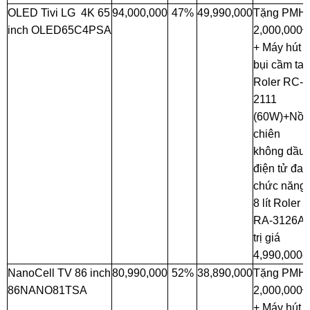
OLED Tivi LG 4K 65
94,000,000
47%
49,990,000
Tặng PMH
inch OLED65C4PSA
2,000,000
+ Máy hút
bụi cầm tay
Roler RC-
2111
(60W)+Nồi
chiên
không dầu
điện tử đa
chức năng
8 lít Roler
RA-3126A
trị giá
4,990,000đ
NanoCell TV 86 inch
80,990,000
52%
38,890,000
Tặng PMH
86NANO81TSA
2,000,000
+ Máy hút