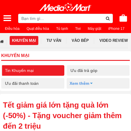
Điều hòa
Quạt điều hòa
Tủ lạnh
Tivi
Máy giặt
iPhone 17
KHUYẾN MẠI
TƯ VẤN
VÀO BẾP
VIDEO REVIEW
KHUYẾN MẠI
Tin Khuyến mại
Ưu đãi trả góp
Ưu đãi thanh toán
Xem thêm
Tết giảm giá lớn tặng quà lớn
(-50%) - Tặng voucher giảm thêm
đến 2 triệu