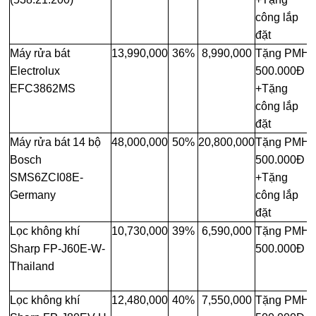
công lắp
đặt
Máy rửa bát
13,990,000
36%
8,990,000
Tặng PMH
Electrolux
500.000Đ
EFC3862MS
+Tặng
công lắp
đặt
Máy rửa bát 14 bộ
48,000,000
50%
20,800,000
Tặng PMH
Bosch
500.000Đ
SMS6ZCI08E-
+Tặng
Germany
công lắp
đặt
Lọc không khí
10,730,000
39%
6,590,000
Tặng PMH
Sharp FP-J60E-W-
500.000Đ
Thailand
Lọc không khí
12,480,000
40%
7,550,000
Tặng PMH