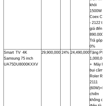
khói
1500W
Coex CE
- 2122 trị
giá đến
890.000đ
Trả góp
0%
Smart TV 4K
29,900,000
24%
24,490,000
Tặng PM
Samsung 75 inch
1,000,00
UA75DU8000KXXV
+ Máy hú
bụi cầm t
Roler RC
2111
(60W)+Nồ
chiên
không dầ
điện tử đ