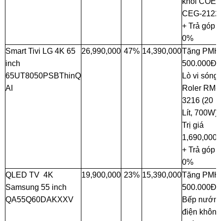
khói COE
CEG-2122
+ Trả góp
0%
Smart Tivi LG 4K 65
26,990,000
47%
14,390,000
Tặng PMH
inch
500.000Đ 
65UT8050PSBThinQ
Lò vi sóng
AI
Roler RM-
3216 (20
Lít, 700W)
Trị giá
1,690,000
+ Trả góp
0%
QLED TV 4K
19,900,000
23%
15,390,000
Tặng PMH
Samsung 55 inch
500.000Đ 
QA55Q60DAKXXV
Bếp nướn
điện không