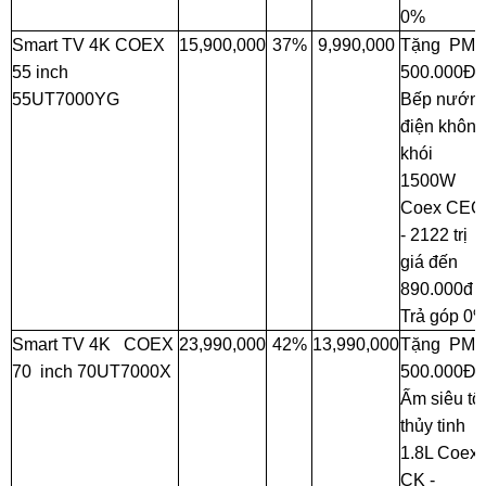
0%
Smart TV 4K COEX
15,900,000
37%
9,990,000
Tặng PM
55 inch
500.000Đ 
55UT7000YG
Bếp nướn
điện không
khói
1500W
Coex CEG
- 2122 trị
giá đến
890.000đ 
Trả góp 0
Smart TV 4K COEX
23,990,000
42%
13,990,000
Tặng PM
70 inch 70UT7000X
500.000Đ 
Ấm siêu tố
thủy tinh
1.8L Coex
CK -