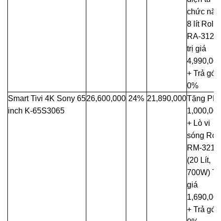
chức năn
8 lít Roler
RA-3126
trị giá
4,990,00
+ Trả góp
0%
Smart Tivi 4K Sony 65
26,600,000
24%
21,890,000
Tặng PM
inch K-65S3065
1,000,00
+ Lò vi
sóng Rol
RM-3216
(20 Lít,
700W) Trị
giá
1,690,00
+ Trả góp