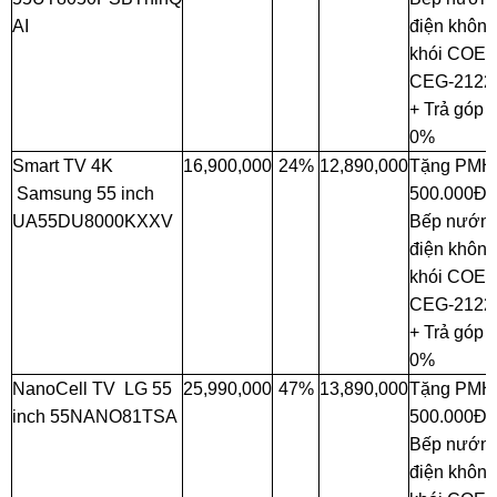
AI
điện không
khói COE
CEG-2122
+ Trả góp
0%
Smart TV 4K
16,900,000
24%
12,890,000
Tặng PMH
Samsung 55 inch
500.000Đ 
UA55DU8000KXXV
Bếp nướn
điện không
khói COE
CEG-2122
+ Trả góp
0%
NanoCell TV LG 55
25,990,000
47%
13,890,000
Tặng PMH
inch 55NANO81TSA
500.000Đ 
Bếp nướn
điện không