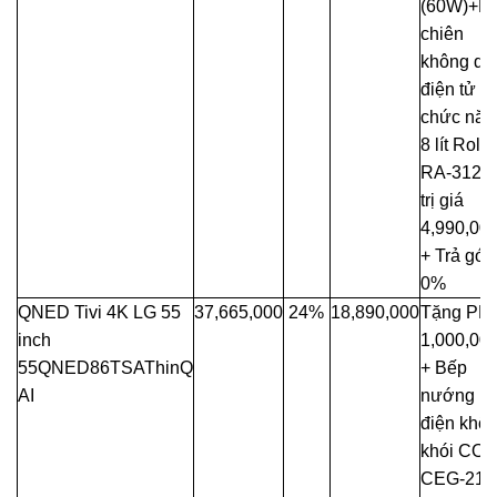
(60W)+Nồ
chiên
không dầ
điện tử đ
chức năn
8 lít Roler
RA-3126
trị giá
4,990,00
+ Trả góp
0%
QNED Tivi 4K LG 55
37,665,000
24%
18,890,000
Tặng PM
inch
1,000,00
55QNED86TSAThinQ
+ Bếp
AI
nướng
điện khô
khói CO
CEG-212