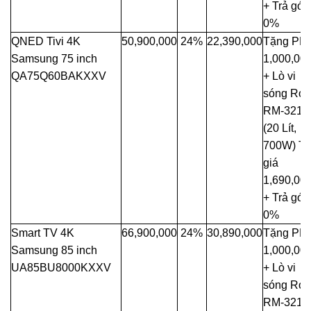
+ Trả góp
0%
QNED Tivi 4K
50,900,000
24%
22,390,000
Tặng PM
Samsung 75 inch
1,000,00
QA75Q60BAKXXV
+ Lò vi
sóng Rol
RM-3216
(20 Lít,
700W) Trị
giá
1,690,00
+ Trả góp
0%
Smart TV 4K
66,900,000
24%
30,890,000
Tặng PM
Samsung 85 inch
1,000,00
UA85BU8000KXXV
+ Lò vi
sóng Rol
RM-3216