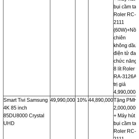
bụi cầm tay
Roler RC-
2111
(60W)+Nồi
chiên
không dầu
điện tử đa
chức năng
8 lít Roler
RA-3126A
trị giá
4,990,000đ
Smart Tivi Samsung
49,990,000
10%
44,890,000
Tặng PMH
4K 85 inch
2,000,000
85DU8000 Crystal
+ Máy hút
UHD
bụi cầm tay
Roler RC-
2111