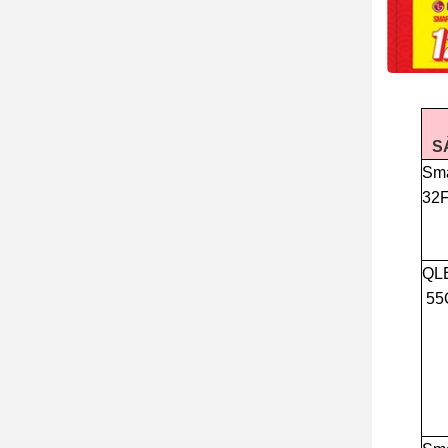
S
Sma
32
QL
55