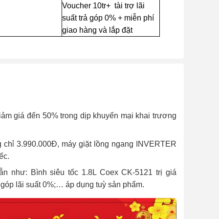
Voucher 10tr+ tài trợ lãi
suất trả góp 0% + miễn phí
giao hàng và lắp đặt
ảm giá đến 50% trong dịp khuyến mại khai trương
ởng chỉ 3.990.000Đ, máy giặt lồng ngang INVERTER
ếc.
 như: Bình siêu tốc 1.8L Coex CK-5121 trị giá
ả góp lãi suất 0%;… áp dụng tuỳ sản phẩm.