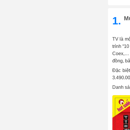
1.
M
TV là m
trình “1
Coex,… 
đồng, bả
Đặc biệ
3.490.00
Danh sác