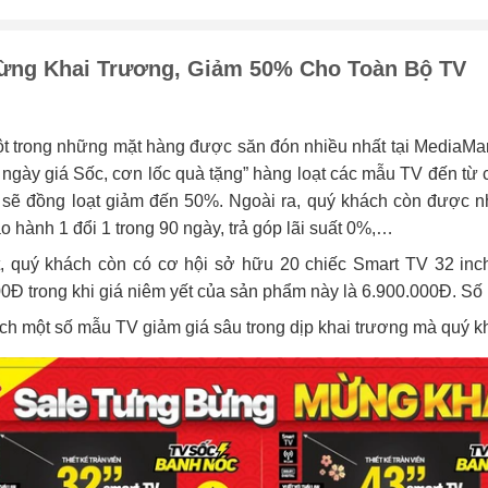
ừng Khai Trương, Giảm 50% Cho Toàn Bộ TV
ột trong những mặt hàng được săn đón nhiều nhất tại MediaMa
0 ngày giá Sốc, cơn lốc quà tặng” hàng loạt các mẫu TV đến từ
sẽ đồng loạt giảm đến 50%. Ngoài ra, quý khách còn được n
o hành 1 đổi 1 trong 90 ngày, trả góp lãi suất 0%,…
t, quý khách còn có cơ hội sở hữu 20 chiếc Smart TV 32 in
0Đ trong khi giá niêm yết của sản phẩm này là 6.900.000Đ. Số 
h một số mẫu TV giảm giá sâu trong dịp khai trương mà quý k