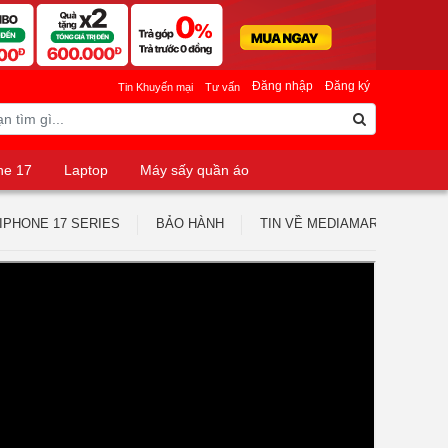
Đăng nhập
Đăng ký
Tin Khuyến mại
Tư vấn
ne 17
Laptop
Máy sấy quần áo
IPHONE 17 SERIES
BẢO HÀNH
TIN VỀ MEDIAMART
TUY