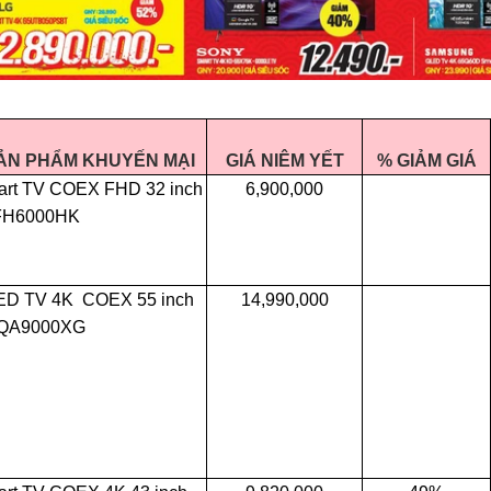
ẢN PHẨM KHUYẾN MẠI
GIÁ NIÊM YẾT
% GIẢM GIÁ
rt TV COEX FHD 32 inch
6,900,000
FH6000HK
ED TV 4K COEX 55 inch
14,990,000
QA9000XG