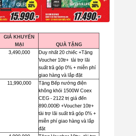
GIÁ KHUYẾN
MẠI
QUÀ TẶNG
3,490,000
Duy nhất 20 chiếc +Tặng
Voucher 10tr+ tài trợ lãi
suất trả góp 0% + miễn phí
giao hàng và lắp đặt
11,990,000
Tặng Bếp nướng điện
không khói 1500W Coex
CEG - 2122 trị giá đến
890.000Đ +Voucher 10tr+
tài trợ lãi suất trả góp 0% +
miễn phí giao hàng và lắp
đặt