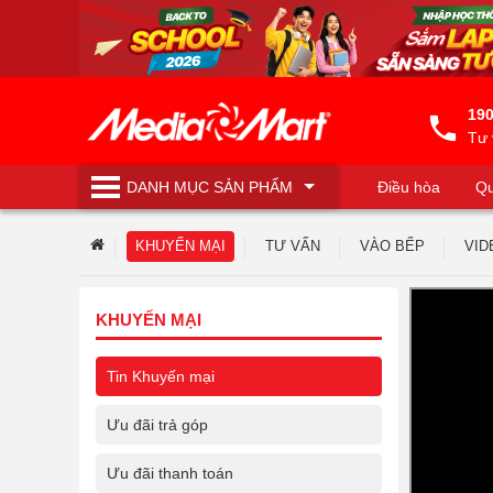
190
Tư 
DANH MỤC
SẢN PHẨM
Điều hòa
Qu
Máy lọc nước
KHUYẾN MẠI
TƯ VẤN
VÀO BẾP
VID
KHUYẾN MẠI
Tin Khuyến mại
Ưu đãi trả góp
Ưu đãi thanh toán