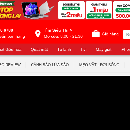
0 6788
Tìm Siêu Thị >
Giỏ hàng
vấn bán hàng
Mở cửa: 8:00 - 21:30
ạt điều hòa
Quạt mát
Tủ lạnh
Tivi
Máy giặt
iPho
EO REVIEW
CẢNH BÁO LỪA ĐẢO
MẸO VẶT - ĐỜI SỐNG