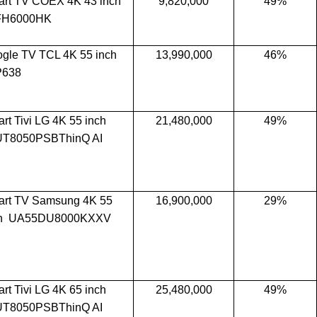
rt TV COEX 4K 43 inch
9,820,000
49%
FH6000HK
gle TV TCL 4K 55 inch
13,990,000
46%
P638
rt Tivi LG 4K 55 inch
21,480,000
49%
UT8050PSBThinQ AI
rt TV Samsung 4K 55
16,900,000
29%
ch UA55DU8000KXXV
rt Tivi LG 4K 65 inch
25,480,000
49%
UT8050PSBThinQ AI