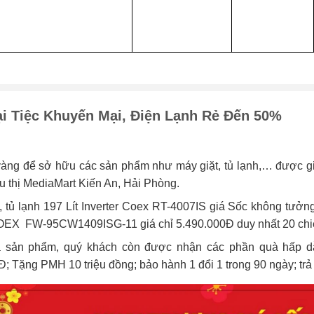
i Tiệc Khuyến Mại, Điện Lạnh Rẻ Đến 50%
vàng để sở hữu các sản phẩm như máy giặt, tủ lạnh,… được gi
u thị MediaMart Kiến An, Hải Phòng.
t, tủ lạnh 197 Lít Inverter Coex RT-4007IS giá Sốc không tư
OEX FW-95CW1409ISG-11 giá chỉ 5.490.000Đ duy nhất 20 chi
 sản phẩm, quý khách còn được nhận các phần quà hấp dẫn
; Tặng PMH 10 triệu đồng; bảo hành 1 đổi 1 trong 90 ngày; tr