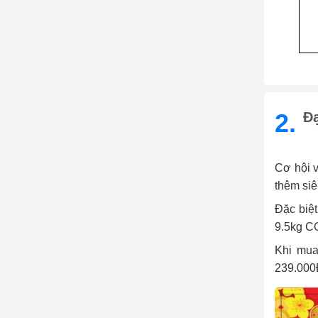
2.
Đạ
Cơ hội 
thêm siê
Đặc biệ
9.5kg C
Khi mua
239.000Đ