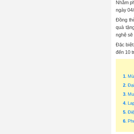
Nhằm phụ
ngày 04/
Đồng thờ
quà tặn
nghệ sẽ
Đặc biệt
đến 10 t
1
. M
2
. Đạ
3
. M
4
. La
5
. Đi
6
. Ph