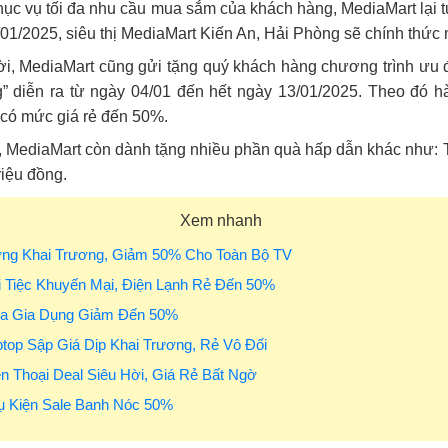
c vụ tối đa nhu cầu mua sắm của khách hàng, MediaMart lại tư
01/2025, siêu thị MediaMart Kiến An, Hải Phòng sẽ chính thức
i, MediaMart cũng gửi tặng quý khách hàng chương trình ưu đ
g” diễn ra từ ngày 04/01 đến hết ngày 13/01/2025. Theo đó h
 có mức giá rẻ đến 50%.
, MediaMart còn dành tặng nhiều phần quà hấp dẫn khác như: Tặ
riệu đồng.
Xem nhanh
ừng Khai Trương, Giảm 50% Cho Toàn Bộ TV
i Tiệc Khuyến Mại, Điện Lạnh Rẻ Đến 50%
ua Gia Dụng Giảm Đến 50%
ptop Sập Giá Dịp Khai Trương, Rẻ Vô Đối
ện Thoại Deal Siêu Hời, Giá Rẻ Bất Ngờ
ụ Kiện Sale Banh Nóc 50%