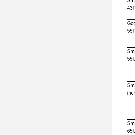
Sma
43
Goo
55
Sma
55
Sma
in
Sma
65