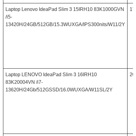
Laptop Lenovo IdeaPad Slim 3 15IRH10 83K1000GVN
17
/i5-
13420H/24GB/512GB/15.3WUXGA/IPS300nits/W11/2Y
Laptop LENOVO IdeaPad Slim 3 16IRH10
20
83K20004VN /i7-
13620H/24Gb/512GSSD/16.0WUXGA/W11SL/2Y