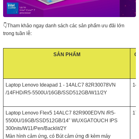
👇Tham khảo ngay danh sách các sản phẩm ưu đãi lớn
trong tuần lễ:
SẢN PHẨM
G
Laptop Lenovo Ideapad 1 - 14ALC7 82R30078VN
14
/14FHD/R5-5500U/16GB/SSD512GB/W11/2Y
Laptop Lenovo Flex5 14ALC7 82R900EDVN /R5-
17
5500U/16GB/SSD512GB/14" WUXGATOUCH IPS
300nits/W11/Pen/Backlit/2Y
Màn hình cảm ứng, có Bút cảm ứng đi kèm máy