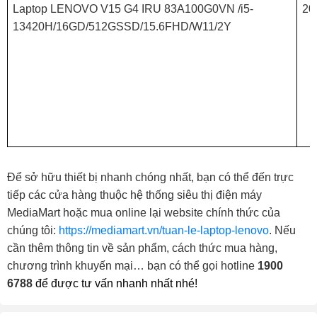
Laptop LENOVO V15 G4 IRU 83A100G0VN /i5-
20
13420H/16GD/512GSSD/15.6FHD/W11/2Y
Để sở hữu thiết bị nhanh chóng nhất, bạn có thể đến trực
tiếp các cửa hàng thuộc hệ thống siêu thị điện máy
MediaMart hoặc mua online lại website chính thức của
chúng tôi:
https://mediamart.vn/tuan-le-laptop-lenovo
. Nếu
cần thêm thông tin về sản phẩm, cách thức mua hàng,
chương trình khuyến mại… bạn có thể gọi hotline
1900
6788
để được tư vấn nhanh nhất nhé!