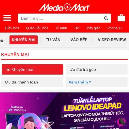
Điều hòa
Quạt điều hòa
Tủ lạnh
Tivi
Máy giặt
iPhone 17
KHUYẾN MẠI
TƯ VẤN
VÀO BẾP
VIDEO REVIEW
KHUYẾN MẠI
Tin Khuyến mại
Ưu đãi trả góp
Ưu đãi thanh toán
Xem thêm