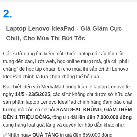
2.
Laptop Lenovo IdeaPad - Giá Giảm Cực
Chill, Cho Mùa Thi Bứt Tốc
Các sĩ tử đang tìm kiếm một chiếc laptop có cấu hình từ
trung đến cao, lướt web, học online mượt mà, giá cả “phải
chăng” để học tập chuẩn bị cho mùa thi sắp tới thì Lenovo
IdeaPad chính là lựa chọn không thể bỏ qua.
Đặc biệt, đến với MediaMart trong tuần lễ laptop Lenovo từ
ngày
14/5 - 23/5/2025
, các sĩ tử không chỉ được sở hữu các
sản phẩm laptop Lenovo IdeaPad chính hãng đảm bảo chất
lượng mà còn có cơ hội
SĂN DEAL KHỦNG, GIẢM THÊM
ĐẾN 1 TRIỆU ĐỒNG
, tổng
ưu đãi
lên đến 7.000.000 đồng
cùng hàng loạt quà tặng và quyền lợi hấp dẫn khác như:
✅Nhận ngay
QUÀ TẶNG
trị giá đến 659.000 đồng