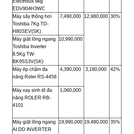
Electrolux 9kg
EDV904H3WC
Máy sấy thông hơi
7,490,000
12,980,000
30%
Toshiba 7Kg TD-
H80SEV(SK)
Máy giặt lồng ngang
10,990,000
Toshiba Inverter
8.5Kg TW-
BK95S3V(SK)
Máy ép chậm đa
4,390,000
3,180,000
42%
Tặng
năng Roler RS-4458
sấy t
Roler
Máy xay sinh tố đa
1,060,000
1200
năng ROLER RB-
RHD-
4101
trị gi
590.
Máy giặt lồng ngang
19,990,000
19,480,000
35%
Tặng
AI DD INVERTER
ép trá