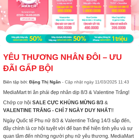
YÊU THƯƠNG NHÂN ĐÔI – ƯU
ĐÃI GẤP BỘI
Biên tập bởi:
Đặng Thị Ngân
- Cập nhật ngày 11/03/2025 11:43
MediaMart tri ân phái đẹp nhân dịp 8/3 & Valentine Trắng!
Chớp cơ hội
SALE CỰC KHỦNG MỪNG 8/3
&
VALENTINE TRẮNG - CHỈ 7 NGÀY DUY NHẤT
!!
Ngày Quốc tế Phụ nữ 8/3 & Valentine Trắng 14/3 sắp đến,
đây chính là cơ hội tuyệt vời để bạn thể hiện tình yêu và sự
quan tâm đến những người phụ nữ yêu thương. MediaMart