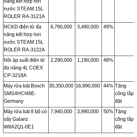
năng kết hợp hơi
nước STEAM 15L
ROLER RA-3121A
NCKD điện tử đa
6,790,000
3,490,000
49%
năng kết hợp hơi
nước STEAM 15L
ROLER RA-3122A
Nồi áp suất điện tử
2,290,000
1,190,000
48%
đa năng 4L COEX
CP-3218A
Máy rửa bát Bosch
30,350,000
16,990,000
44%
Tặng
SMS4HCI48E-
công lắp
Germany
đặt
Máy rửa bát 8 bộ có
7,940,000
3,990,000
50%
Tặng
sấy Galanz
công lắp
W8A2Q1-0E1
đặt