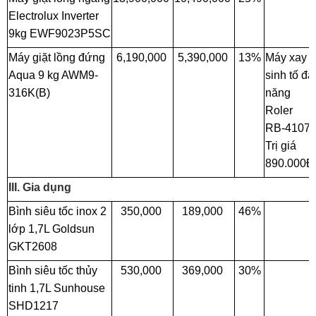
Electrolux Inverter
9kg EWF9023P5SC
Máy giặt lồng đứng
6,190,000
5,390,000
13%
Máy xay
Aqua 9 kg AWM9-
sinh tố đa
316K(B)
năng
Roler
RB-4107
Trị giá
890.000Đ
III. Gia dụng
Bình siêu tốc inox 2
350,000
189,000
46%
lớp 1,7L Goldsun
GKT2608
Bình siêu tốc thủy
530,000
369,000
30%
tinh 1,7L Sunhouse
SHD1217