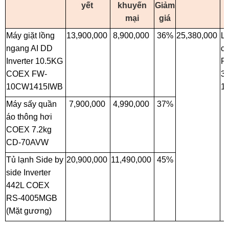
yết
khuyến
Giảm
mại
giá
Máy giặt lồng
13,900,000
8,900,000
36%
25,380,000
Lò
ngang AI DD
c
Inverter 10.5KG
R
COEX FW-
32
10CW1415IWB
1
Máy sấy quần
7,900,000
4,990,000
37%
áo thông hơi
COEX 7.2kg
CD-70AVW
Tủ lạnh Side by
20,900,000
11,490,000
45%
side Inverter
442L COEX
RS-4005MGB
(Mặt gương)