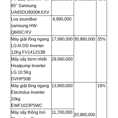
65" Samsung
UA65DU8000KXXV
Loa soundbar
8,990,000
samsung HW-
Q600C/XV
Máy giặt lồng ngang
17,990,000
30,980,000
35%
LG AI DD Inverter
12Kg FV1412S3B
Máy sấy bơm nhiệt
29,990,000
Heatpump Inverter
LG 10.5Kg
DVHP50B
Máy giặt lồng ngang
13,900,000
18%
Electrolux Inverter
10kg
EWF1023P5WC
Máy sấy thông hơi
11,700,000
20,980,000