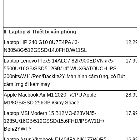
II. Laptop & Thiết bị văn phòng
Laptop HP 240 G10 8U7E4PA /i3-
12,29
N305/8G/512GSSD/14.0FHD/W11SL
Laptop Lenovo Flex5 14ALC7 82R900EDVN /R5-
17,99
5500U/16GB/SSD512GB/14" WUXGATOUCH IPS
300nits/W11/Pen/Backlit/2Y Màn hình cảm ứng, có Bút
cảm ứng đi kèm máy
Apple Macbook Air M1 2020 /CPU Apple
28,99
M1/8GB/SSD 256GB /Gray Space
Laptop MSI Modern 15 B12MO-628VN/i5-
17,99
1235U/16GB/512GSSD/15.6FHD/IPS/W11H/
Đen/2YWTY
Laptop Asus Vivobook E1404FA-NK177W /R5-
16,99