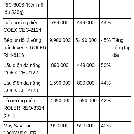
RIC-6003 (Kèm nồi
lẩu 520g)
Bếp nướng điện
799,000
449,000
44%
COEX CEG-2124
Bếp từ đôi 2 vùng
9,900,000
5,490,000
45%
Tặng
nấu Inverter ROLER
công lắp
RIH-6113
đặt
Lẩu điện đa năng
890,000
449,000
50%
COEX CH-2122
Lẩu điện đa năng
1,590,000
890,000
44%
COEX CH-2123
Lò nướng điện
2,890,000
1,690,000
42%
ROLER REO-3314
(38L)
Máy Sấy Tóc
990,000
590,000
40%
1800W ROLER