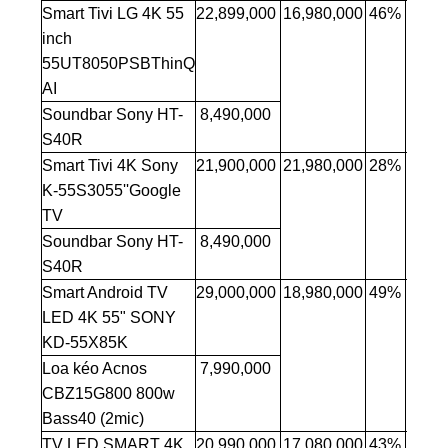
Smart Tivi LG 4K 55
22,899,000
16,980,000
46%
inch
55UT8050PSBThinQ
AI
Soundbar Sony HT-
8,490,000
S40R
Smart Tivi 4K Sony
21,900,000
21,980,000
28%
K-55S3055''Google
TV
Soundbar Sony HT-
8,490,000
S40R
Smart Android TV
29,000,000
18,980,000
49%
LED 4K 55" SONY
KD-55X85K
Loa kéo Acnos
7,990,000
CBZ15G800 800w
Bass40 (2mic)
TV LED SMART 4K
20,990,000
17,080,000
43%