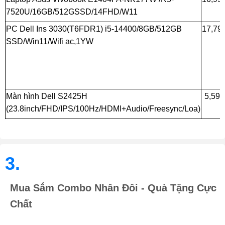
7520U/16GB/512GSSD/14FHD/W11
PC Dell Ins 3030(T6FDR1) i5-14400/8GB/512GB
17,79
SSD/Win11/Wifi ac,1YW
Màn hình Dell S2425H
5,59
(23.8inch/FHD/IPS/100Hz/HDMI+Audio/Freesync/Loa)
3.
Mua Sắm Combo Nhân Đôi - Quà Tặng Cực
Chất