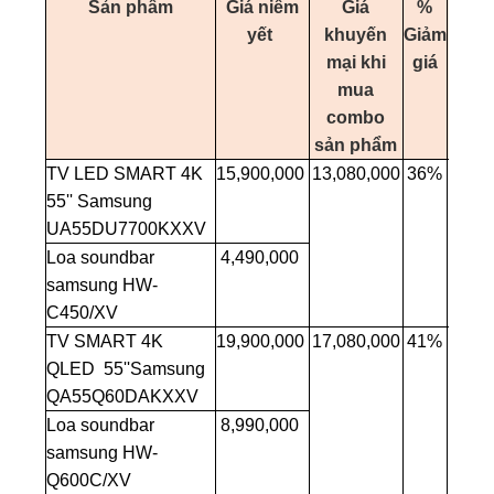
Sản phẩm
Giá niêm
Giá
%
Q
yết
khuyến
Giảm
kh
mại khi
giá
m
mua
combo
sản phẩm
TV LED SMART 4K
15,900,000
13,080,000
36%
55'' Samsung
UA55DU7700KXXV
Loa soundbar
4,490,000
samsung HW-
C450/XV
TV SMART 4K
19,900,000
17,080,000
41%
QLED 55''Samsung
QA55Q60DAKXXV
Loa soundbar
8,990,000
samsung HW-
Q600C/XV