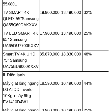
55X80L
TV SMART 4K
19,900,000
13,490,000
32%
QLED 55''Samsung
QA55Q60DAKXXV
TV LED SMART 4K
17,900,000
13,490,000
25%
65'' Samsung
UA65DU7700KXXV
Smart TV 4K UHD
35,870,000
18,830,000
48%
75" Samsung
UA75BU8000KXXV
II. Điện lạnh
Máy giặt lồng ngang
18,590,000
10,490,000
44%
LG AI DD Inverter
10Kg + sấy 6Kg
FV1410D4W1
Máy giặt lồng ngang
13,900,000
10,490,000
25%