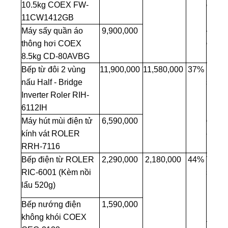
10.5kg COEX FW-
đa nă
11CW1412GB
Roler
4202 t
Máy sấy quần áo
9,900,000
đến
thông hơi COEX
1.49
8.5kg CD-80AVBG
Bếp từ đôi 2 vùng
11,900,000
11,580,000
37%
Máy x
nấu Half - Bridge
sinh t
Inverter Roler RIH-
ROL
6112IH
RB-41
giá đ
Máy hút mùi điện tử
6,590,000
890.
kính vát ROLER
RRH-7116
Bếp điện từ ROLER
2,290,000
2,180,000
44%
Tặng
RIC-6001 (Kèm nồi
sấy t
lẩu 520g)
Roler
1200
Bếp nướng điện
1,590,000
RHD-
không khói COEX
trị gi