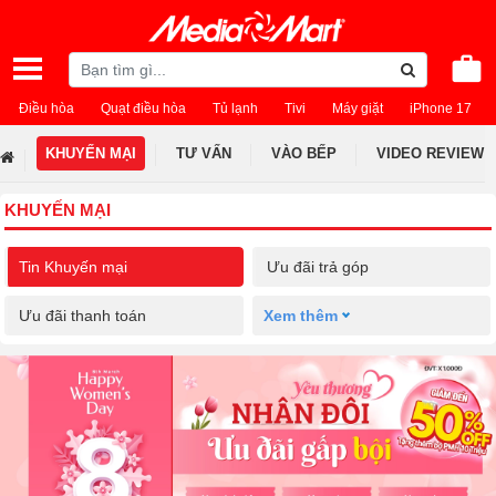
Điều hòa
Quạt điều hòa
Tủ lạnh
Tivi
Máy giặt
iPhone 17
KHUYẾN MẠI
TƯ VẤN
VÀO BẾP
VIDEO REVIEW
KHUYẾN MẠI
Tin Khuyến mại
Ưu đãi trả góp
Ưu đãi thanh toán
Xem thêm