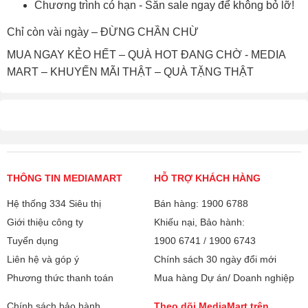
Chương trình có hạn - Săn sale ngay để không bỏ lỡ!
Chỉ còn vài ngày – ĐỪNG CHẦN CHỪ
MUA NGAY KẺO HẾT – QUÀ HOT ĐANG CHỜ - MEDIA
MART – KHUYẾN MÃI THẬT – QUÀ TẶNG THẬT
THÔNG TIN MEDIAMART
HỖ TRỢ KHÁCH HÀNG
Hệ thống 334 Siêu thị
Bán hàng: 1900 6788
Giới thiệu công ty
Khiếu nại, Bảo hành:
Tuyển dụng
1900 6741
/
1900 6743
Liên hệ và góp ý
Chính sách 30 ngày đổi mới
Phương thức thanh toán
Mua hàng Dự án/ Doanh nghiệp
Chính sách bảo hành
Theo dõi MediaMart trên