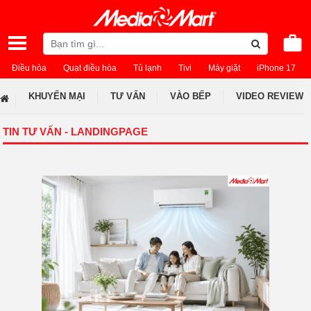
Điều hòa
Quạt điều hòa
Tủ lạnh
Tivi
Máy giặt
iPhone 17
KHUYẾN MẠI
TƯ VẤN
VÀO BẾP
VIDEO REVIEW
TIN TƯ VẤN - LANDINGPAGE