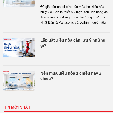
nhược điểm và tìm ra câu trả lời chính xác
Để giải tỏa cái oi bức của mùa hè, điều hòa
nhất trong bài viết dưới đây!
nhiệt độ luôn là thiết bị được săn đón hàng đầu.
Tuy nhiên, khi đứng trước hai "ông lớn" của
Nhật Bản là Panasonic và Daikin, người tiêu
dùng thường rơi vào trạng thái đắn đo không
biết thương hiệu nào tốt và phù hợp hơn với
gia đình mình.
Lắp đặt điều hòa cần lưu ý những
Bài viết này MediaMart sẽ đặt lên bàn cân so
gì?
sánh chi tiết từ ưu - nhược điểm cho đến các
công nghệ cốt lõi của điều hòa Panasonic và
Daikin, giúp bạn dễ dàng đưa ra quyết định mua
sắm chính xác nhất!
Nên mua điều hòa 1 chiều hay 2
chiều?
TIN MỚI NHẤT