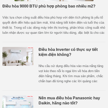
Điều hòa 9000 BTU phù hợp phòng bao nhiêu m2?
Việc lựa chọn công suất điều hòa phù hợp với diện tích phòng là yếu tố
quyết định đến hiệu quả làm mát, khả năng tiết kiệm điện và tuổi thọ của
thiết bị. Trong số các dòng máy trên thị trường, phân khúc công suất nhỏ
luôn nhận được sự quan tâm lớn từ người tiêu dùng, đặc biệt là cho các
không gian sống vừa và nhỏ. Vậy điều hòa 9000 BTU dùng cho phòng
bao nhiêu m2 là chuẩn nhất? Làm sao để tính toán công suất máy lạnh
chính xác nhằm tối ưu hóa chi phí đầu tư và hóa đơn tiền điện hàng
Điều hòa Inverter có thực sự tiết
tháng?
kiệm điện không?
Nhu cầu sử dụng điều hòa vào mùa nắng tăng
vọt kéo theo nỗi lo ngại lớn về hóa đơn tiền
điện hằng tháng. Khi tìm mua sản phẩm, chắc
chắn bạn đã từng nghe các lời quảng cáo:
“Điều hòa Inverter tiết kiệm điện lên tới 30% -
70%”. Liệu điều hòa Inverter có thực sự tiết
kiệm điện không hay đó chỉ là chiêu trò
Nên mua điều hòa Panasonic hay
marketing của nhà sản xuất? Cùng MediaMart
Daikin, hãng nào tốt?
khám phá cơ chế hoạt động, phân tích ưu