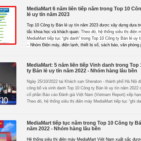
2023 – Nhóm Điện máy, điện lạnh, thiết bị số, sách báo, v
do Công ty cổ phần Báo cáo Đánh giá Việt Nam (Vietnam
MediaMart 6 năm liên tiếp nằm trong Top 10 Cô
hạng.
lẻ uy tín năm 2023
Top 10 Công ty Bán lẻ uy tín năm 2023 được xây dựng dựa t
tắc khoa học và khách quan.
Theo đó, hệ thống siêu thị điện 
MediaMart tiếp tục “ghi danh” trong Top 10 Công ty Bán lẻ uy 
–
Nhóm Điện máy, điện lạnh, thiết bị số, sách báo, văn phòn
MediaMart: 5 năm liên tiếp Vinh danh trong Top
ty Bán lẻ uy tín năm 2022 - Nhóm hàng lâu bền
Ngày 25/10/2022 tại Khách sạn Sheraton - thành phố Hà Nội đã
công bố và vinh danh Top 10 Công ty Bán lẻ uy tín năm 2022 
cổ phần Báo cáo Đánh giá Việt Nam (Vietnam Report) xếp hạn
Theo đó, hệ thống siêu thị điện máy MediaMart tiếp tục “ghi da
Top 10 Công ty Bán lẻ uy tín năm 2022 – Nhóm hàng lâu bền
MediaMart tiếp tục nằm trong Top 10 Công ty Bán
năm 2022 - Nhóm hàng lâu bền
Hệ thống siêu thị điện máy MediaMart Việt Nam xuất sắc đượ