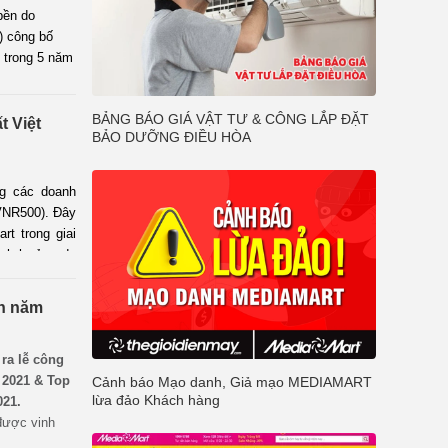
bền do
) công bố
 trong 5 năm
BẢNG BÁO GIÁ VẬT TƯ & CÔNG LẮP ĐẶT
t Việt
BẢO DƯỠNG ĐIỀU HÒA
g các doanh 
VNR500). Đây 
 trong giai 
ảnh hưởng do 
ín năm
 ra lễ công
 2021 & Top
Cảnh báo Mạo danh, Giả mạo MEDIAMART
lừa đảo Khách hàng
021.
được vinh
g lâu bền do