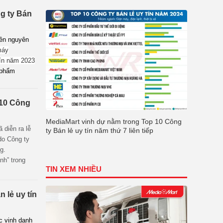
ăn phòng phẩm
 Report) xếp
ng ty Bán
rên nguyên
máy
tín năm 2023
g phẩm
 10 Công
MediaMart vinh dự nằm trong Top 10 Công
 diễn ra lễ
ty Bán lẻ uy tín năm thứ 7 liên tiếp
do Công ty
g.
nh” trong
TIN XEM NHIỀU
 lẻ uy tín
c vinh danh