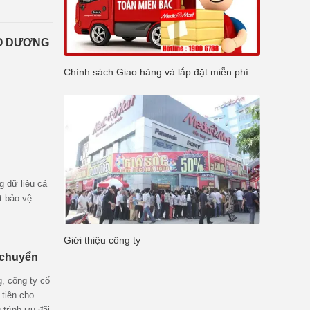
ẢO DƯỠNG
Chính sách Giao hàng và lắp đặt miễn phí
g dữ liệu cá
t bảo vệ
Giới thiệu công ty
 chuyển
, công ty cổ
 tiền cho
trình ưu đãi