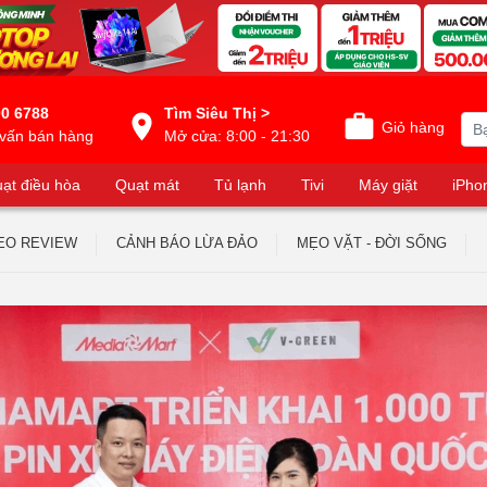
0 6788
Tìm Siêu Thị >
Giỏ hàng
vấn bán hàng
Mở cửa: 8:00 - 21:30
ạt điều hòa
Quạt mát
Tủ lạnh
Tivi
Máy giặt
iPho
EO REVIEW
CẢNH BÁO LỪA ĐẢO
MẸO VẶT - ĐỜI SỐNG