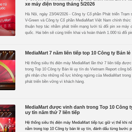
xe máy điện trong tháng 5/2026
Hà Nội, ngày 23/04/2026 - Công ty Cổ phần Phát triển Trạm
V-Green và Công ty Cổ phần MediaMart Việt Nam chính thức 
thuận hợp tác nhằm phát triển mạng lưới tủ đổi pin xe máy đ
quốc. Hai bên sẽ cùng triển khai và hoàn thành 1.000 tủ đổi pi
330 siêu thị điện máy MediaMart trên toàn quốc vào cuối thán
MediaMart 7 năm liên tiếp top 10 Công ty Bán lẻ 
Hệ thống siêu thị điện máy MediaMart lần thứ 7 liên tiếp được
trong Top 10 Công ty Bán lẻ uy tín do Vietnam Report công bố
ghi nhận cho những nỗ lực không ngừng của MediaMart trong 
phát triển bền vững vì khách hàng.
MediaMart được vinh danh trong Top 10 Công ty
uy tín năm thứ 7 liên tiếp
Hệ thống siêu thị điện máy MediaMart tiếp tục giữ vị thế khi 
nằm trong top 10 Công ty bán lẻ uy tín, đánh dấu từng bước ph