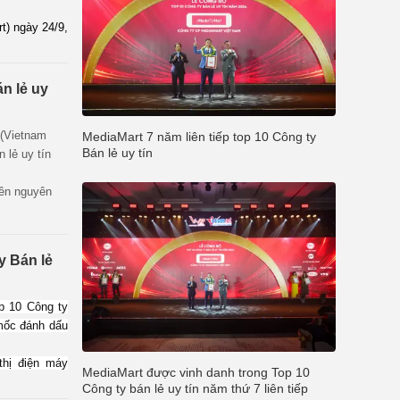
t) ngày 24/9,
uy tín 2024 -
n lẻ uy
 (Vietnam
MediaMart 7 năm liên tiếp top 10 Công ty
Bán lẻ uy tín
 lẻ uy tín
rên nguyên
 hạng dựa
cáo tài chính
hương pháp
y Bán lẻ
truyền thông
liên quan
p 10 Công ty
 mốc đánh dấu
thị điện máy
MediaMart được vinh danh trong Top 10
lẻ uy tín năm
Công ty bán lẻ uy tín năm thứ 7 liên tiếp