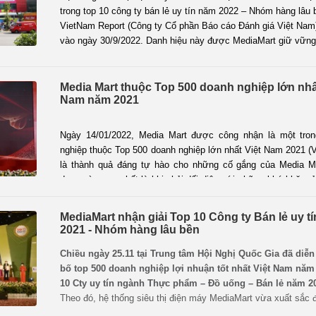
trong top 10 công ty bán lẻ uy tín năm 2022 – Nhóm hàng lâu 
VietNam Report (Công ty Cổ phần Báo cáo Đánh giá Việt Nam
vào ngày 30/9/2022. Danh hiệu này được MediaMart giữ vững
liên tiếp.
Media Mart thuộc Top 500 doanh nghiệp lớn nhấ
Nam năm 2021
Ngày 14/01/2022, Media Mart được công nhận là một tron
nghiệp thuộc Top 500 doanh nghiệp lớn nhất Việt Nam 2021 (
là thành quả đáng tự hào cho những cố gắng của Media Mart
đoạn vừa qua nhất là khi phải đối diện với những khó khăn, 
dịch bệnh.
MediaMart nhận giải Top 10 Công ty Bán lẻ uy t
2021 - Nhóm hàng lâu bền
Chiều ngày 25.11 tại Trung tâm Hội Nghị Quốc Gia đã diễn
bố top 500 doanh nghiệp lợi nhuận tốt nhất Việt Nam năm
10 Cty uy tín ngành Thực phẩm – Đồ uống – Bán lẻ năm 2
Theo đó, hệ thống siêu thị điện máy MediaMart vừa xuất sắc 
danh trong Top 10 Công ty Bán lẻ uy tín năm 2021 - Nhóm hàn