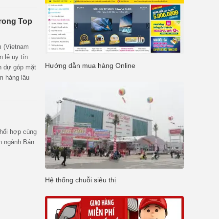
 công bố.
 máy
trong Top
m (Vietnam
 lẻ uy tín
Hướng dẫn mua hàng Online
nh dự góp mặt
m hàng lâu
phối hợp cùng
ín ngành Bán
Hệ thống chuỗi siêu thị