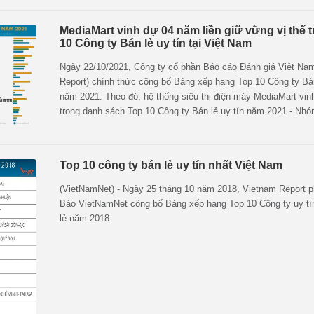
Công ty cổ phần Báo cáo Đánh giá Việt Nam (Vietnam Report)
Đặc biệt, trong năm 2021 thứ hạng của hệ thống siêu thị điện
MediaMart vinh dự 04 năm liền giữ vững vị thế 
MediaMart tăng thêm 1 bậc so với năm 2020.
10 Công ty Bán lẻ uy tín tại Việt Nam
Ngày 22/10/2021, Công ty cổ phần Báo cáo Đánh giá Việt Na
Report) chính thức công bố Bảng xếp hạng Top 10 Công ty Bán
năm 2021. Theo đó, hệ thống siêu thị điện máy MediaMart vi
trong danh sách Top 10 Công ty Bán lẻ uy tín năm 2021 - Nhó
bền: Điện máy, điện lạnh, vàng bạc…
Top 10 công ty bán lẻ uy tín nhất Việt Nam
(VietNamNet) - Ngày 25 tháng 10 năm 2018, Vietnam Report 
Báo VietNamNet công bố Bảng xếp hạng Top 10 Công ty uy t
lẻ năm 2018.