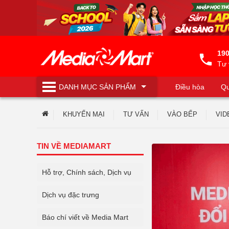
190
Tư 
DANH MỤC
SẢN PHẨM
Điều hòa
Qu
Máy lọc nước
KHUYẾN MẠI
TƯ VẤN
VÀO BẾP
VID
TIN VỀ MEDIAMART
Hỗ trợ, Chính sách, Dịch vụ
Dịch vụ đặc trưng
Báo chí viết về Media Mart