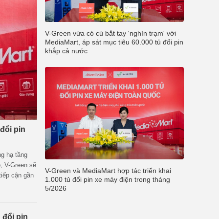
V-Green vừa có cú bắt tay 'nghìn trạm' với
MediaMart, áp sát mục tiêu 60.000 tủ đổi pin
khắp cả nước
đổi pin
ng hạ tầng
ó, V-Green sẽ
V-Green và MediaMart hợp tác triển khai
tiếp cận gần
1.000 tủ đổi pin xe máy điện trong tháng
5/2026
 đổi pin