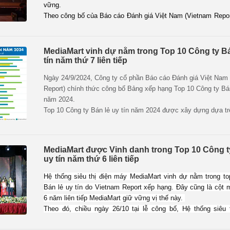
vững.
Theo công bố của Báo cáo Đánh giá Việt Nam (Vietnam Repor
siêu thị điện máy MediaMart nằm trong top 10 Công ty bán lẻ 
Nhóm ngành: điện máy, điện lạnh, thiết bị số.
MediaMart vinh dự nằm trong Top 10 Công ty Bá
tín năm thứ 7 liên tiếp
Ngày 24/9/2024, Công ty cổ phần Báo cáo Đánh giá Việt Nam
Report) chính thức công bố Bảng xếp hạng Top 10 Công ty Bán
năm 2024.
Top 10 Công ty Bán lẻ uy tín năm 2024 được xây dựng dựa t
tắc khoa học và khách quan. Các công ty được đánh giá, xếp
trên 3 tiêu chí chính: (1) Năng lực tài chính thể hiện trên báo 
năm gần nhất; (2) Uy tín truyền thông được đánh giá bằng p
MediaMart được Vinh danh trong Top 10 Công t
Media Coding - mã hóa các bài viết về công ty trên các kênh 
uy tín năm thứ 6 liên tiếp
có ảnh hưởng; (3) Khảo sát đối tượng nghiên cứu và các bên 
được thực hiện trong tháng 8-9/2024.
Hệ thống siêu thị điện máy MediaMart vinh dự nằm trong to
Bán lẻ uy tín do Vietnam Report xếp hạng. Đây cũng là cột
6 năm liên tiếp MediaMart giữ vững vị thế này.
Theo đó, chiều ngày 26/10 tại lễ công bố, Hệ thống siêu 
MediaMart tiếp tục được Vinh danh trong Top 10 Công ty Bán 