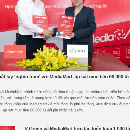
t tay 'nghìn trạm' với MediaMart, áp sát mục tiêu 60.000 tủ 
và MediaMart chính thức công bố thỏa thuận hợp tác nhằm phát triển hệ thố
n, với trọng tâm là mạng lưới tủ đổi pin quy mô lớn trên toàn quốc. Theo đ
ng rộng khắp của MediaMart để mở rộng độ phủ hạ tầng, đưa dịch vụ đổi pin 
, áp sát mục tiêu 60.000 tủ đổi pin khắp cả nước.
V-Green và MediaMart hợp tác triển khai 1.000 tủ