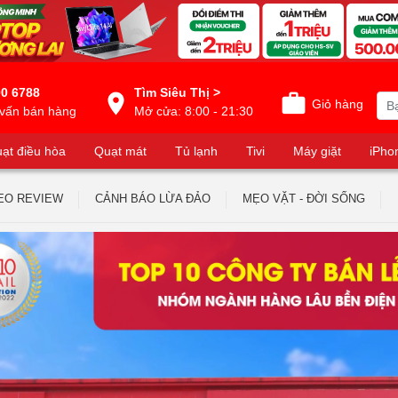
0 6788
Tìm Siêu Thị >
Giỏ hàng
vấn bán hàng
Mở cửa: 8:00 - 21:30
ạt điều hòa
Quạt mát
Tủ lạnh
Tivi
Máy giặt
iPho
EO REVIEW
CẢNH BÁO LỪA ĐẢO
MẸO VẶT - ĐỜI SỐNG