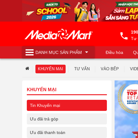
190
Tư 
DANH MỤC
SẢN PHẨM
Điều hòa
Qu
Máy lọc nước
KHUYẾN MẠI
TƯ VẤN
VÀO BẾP
VID
KHUYẾN MẠI
Tin Khuyến mại
Ưu đãi trả góp
Ưu đãi thanh toán