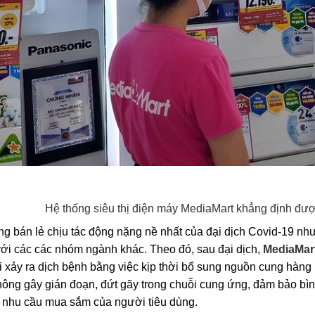
Hệ thống siêu thị điện máy MediaMart khẳng định được
ng bán lẻ chịu tác động nặng nề nhất của đại dịch Covid-19 n
ới các các nhóm ngành khác. Theo đó, sau đại dịch,
MediaMar
i xảy ra dịch bệnh bằng việc kịp thời bổ sung nguồn cung hàn
hông gây gián đoạn, đứt gãy trong chuỗi cung ứng, đảm bảo bình
 nhu cầu mua sắm của người tiêu dùng.