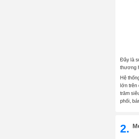
Đây là 
thương h
Hệ thống
lớn trên
trăm siê
phối, bá
2.
M