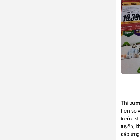
Thị trườ
hơn so v
trước kh
tuyến, k
đáp ứng