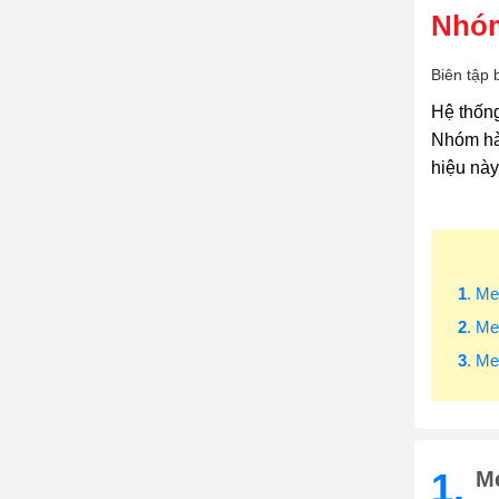
Nhóm
Biên tập 
Hệ thống
Nhóm hà
hiệu này
1
. Me
2
. M
3
. M
1.
Me