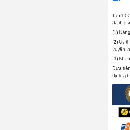
Top 10 C
đánh giá
(1) Năng
(2) Uy t
truyền t
(3) Khảo
Dựa trên
định vị 