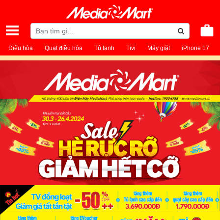
Điều hòa
Quạt điều hòa
Tủ lạnh
Tivi
Máy giặt
iPhone 17