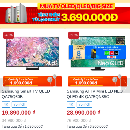
-43%
-50%
Samsung Smart TV QLED
Samsung AI TV Mini LED NEO
QA75Q60B
QLED 4K QA75QN85C
4K
75 inch
4K
75 inch
19.890.000 ₫
28.990.000 ₫
34.990.000 ₫
76.900.000 ₫
Tặng quà đến 1.690.000đ
Tặng quà đến 6.900.000đ