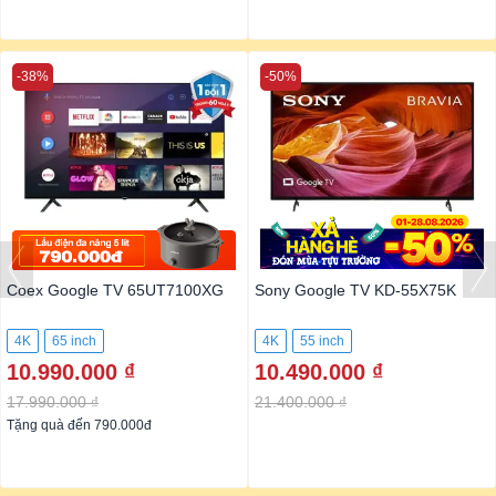
-38%
-50%
Coex Google TV 65UT7100XG
Sony Google TV KD-55X75K
4K
65 inch
4K
55 inch
10.990.000 ₫
10.490.000 ₫
17.990.000 ₫
21.400.000 ₫
Tặng quà đến 790.000đ