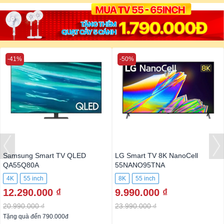
-41%
-50%
Samsung Smart TV QLED
LG Smart TV 8K NanoCell
QA55Q80A
55NANO95TNA
4K
55 inch
8K
55 inch
12.290.000 ₫
9.990.000 ₫
20.990.000 ₫
23.990.000 ₫
Tặng quà đến 790.000đ