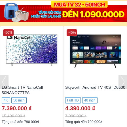
-50%
-45%
LG Smart TV NanoCell
Skyworth Android TV 40STD6500
50NANO77TPA
4K
50 inch
Full HD
40 inch
7.390.000 ₫
4.390.000 ₫
15.490.000 ₫
7.990.000 ₫
Tặng quà đến 790.000đ
Tặng quà đến 790.000đ