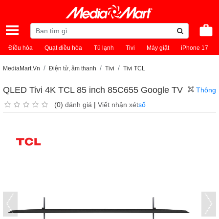
Điều hòa
Quạt điều hòa
Tủ lạnh
Tivi
Máy giặt
iPhone 17
MediaMart.Vn
Điện tử, âm thanh
Tivi
Tivi TCL
QLED Tivi 4K TCL 85 inch 85C655 Google TV
Thông
(0)
đánh giá
|
Viết nhận xét
số