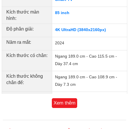
- AI-Color: Công nghệ AI-Color tối ưu hình ảnh bằng cách
hiệu chỉnh các thông số như độ bão hòa, sắc thái màu và
Kích thước màn
85 inch
độ tương phản để khung hình hiển thị một cách chân thực
hình:
và rực rỡ sắc màu.
Độ phân giải:
4K UltraHD (3840x2160px)
Năm ra mắt:
2024
Kích thước có chân:
Ngang 189.0 cm - Cao 115.5 cm -
Dày 37.4 cm
Kích thước không
Ngang 189.0 cm - Cao 108.9 cm -
chân đế:
Dày 7.3 cm
Bluetooth:
5.0
Xem thêm
Kết nối Internet:
Công nghệ AI-Color hiển thị hình ảnh một cách chân
Ethernet (LAN)
thực và rực rỡ sắc màu
Wi-Fi 5（ 2.4G+5G）
- AI-Motion: AI-Motion là công nghệ làm mịn chuyển động