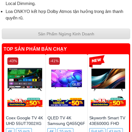
Local Dimming.
Loa ONKYO kết hợp Dolby Atmos tận hưởng trong âm thanh
quyến rũ.
Sản Phẩm Ngừng Kinh Doanh
TOP SẢN PHẨM BÁN CHẠY
-43%
-41%
-24%
Coex Google TV 4K
QLED TV 4K
Skyworth Smart TV
UHD 55UT7002XG
Samsung QA55Q6F
43E6000G FHD
Smart TV
4K
55 inch
4K
55 inch
Full HD
43 inch