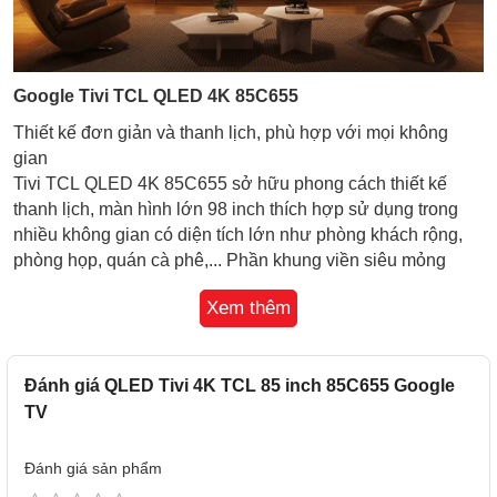
Google Tivi TCL QLED 4K 85C655
Thiết kế đơn giản và thanh lịch, phù hợp với mọi không
gian
Tivi TCL QLED 4K 85C655 sở hữu phong cách thiết kế
thanh lịch, màn hình lớn 98 inch thích hợp sử dụng trong
nhiều không gian có diện tích lớn như phòng khách rộng,
phòng họp, quán cà phê,... Phần khung viền siêu mỏng
được chế tác bằng kim loại cứng cáp và hiện đại, hứa hẹn
Xem thêm
sẽ giúp tivi trở thành một kiệt tác bày trí cho không gian nội
thất của bạn.
Đánh giá QLED Tivi 4K TCL 85 inch 85C655 Google
TV
Đánh giá sản phẩm