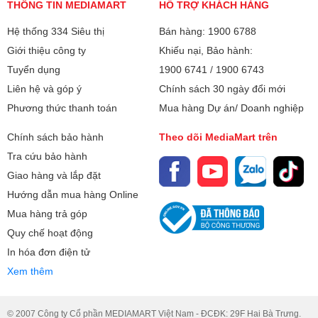
THÔNG TIN MEDIAMART
HỖ TRỢ KHÁCH HÀNG
Cổng AV:
Cổng Composite
hiệu quả. Công nghệ này có khả năng xác định các đối
tượng trong cảnh quay chuyển động nhanh, tính toán
Hệ thống 334 Siêu thị
Bán hàng: 1900 6788
Cổng HDMI:
3 cổng
chuyển động theo tốc độ làm mới, từ đó giúp cho cảnh quay
Giới thiệu công ty
Khiếu nại, Bảo hành:
hiển thị mượt mà, hạn chế mờ hình, vỡ hình hiệu quả.
Tuyển dụng
1900 6741
/
1900 6743
Cổng USB:
1 cổng
- AI-HDR: Công nghệ AI-HDR giúp hệ thống giải mã nhiều
Liên hệ và góp ý
Chính sách 30 ngày đổi mới
nội dung HDR, tối ưu độ sáng tối, màu sắc để các cảnh
Cổng xuất âm
Phương thức thanh toán
1 cổng 3.5 mm, 1 cổng Optical (Digital
Mua hàng Dự án/ Doanh nghiệp
phim hiện ra có chất lượng tuyệt hảo.
thanh:
- AI-Contrast: AI-Contrast có nhiệm vụ chính là điều chỉnh tỷ
Audio), 1 cổng eARC (ARC)
Chính sách bảo hành
Theo dõi MediaMart trên
lệ tương phản của hình ảnh trong những tình huống khác
Tra cứu bảo hành
Hệ điều hành, giao
nhau như tối, sáng để mô phỏng lại các khung hình một
Google TV
diện:
cách giống với thực tế.
Giao hàng và lắp đặt
Hướng dẫn mua hàng Online
Các ứng dụng sẵn
FPT Play
Mua hàng trả góp
có:
Web Browser
Quy chế hoạt động
Google Play Store
In hóa đơn điện tử
YouTube
Xem thêm
Netflix
© 2007 Công ty Cổ phần MEDIAMART Việt Nam - ĐCĐK: 29F Hai Bà Trưng.