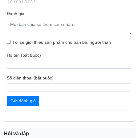
Đánh giá
Thiết kế tivi TCL QLED 4K 85C655
Tôi sẽ giới thiệu sản phẩm cho bạn bè, người thân
Bộ xử lý AiPQ Pro thông minh giúp tối ưu mọi tín hiệu hiệu
Họ tên (bắt buộc)
quả
Hãng TCL đã trang bị cho siêu phẩm tivi này bộ xử lý AiPQ
Pro tân tiến và cực kỳ thông minh, có khả năng mô phỏng
Số điện thoại (bắt buộc)
và tối ưu hóa mọi tín hiệu đầu vào để mang đến những trải
nghiệm xem tuyệt hảo cho khách hàng.
Gửi đánh giá
Hỏi và đáp