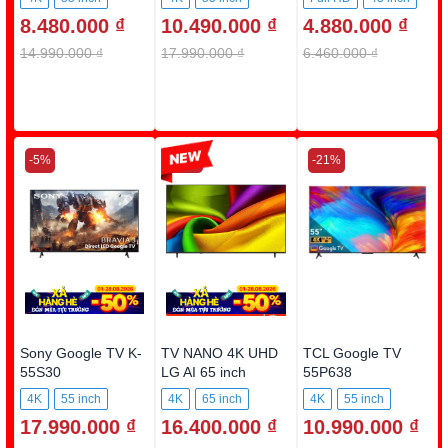
8.480.000 ₫
10.490.000 ₫
4.880.000 ₫
14.990.000 ₫
17.990.000 ₫
6.460.000 ₫
-5%
-15%
-21%
Sony Google TV K-
TV NANO 4K UHD
TCL Google TV
55S30
LG AI 65 inch
55P638
65NU855BPSA
4K
55 inch
4K
65 inch
4K
55 inch
17.990.000 ₫
16.400.000 ₫
10.990.000 ₫