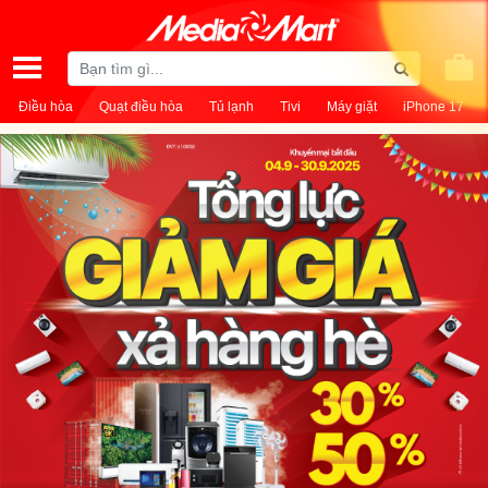
Điều hòa
Quạt điều hòa
Tủ lạnh
Tivi
Máy giặt
iPhone 17