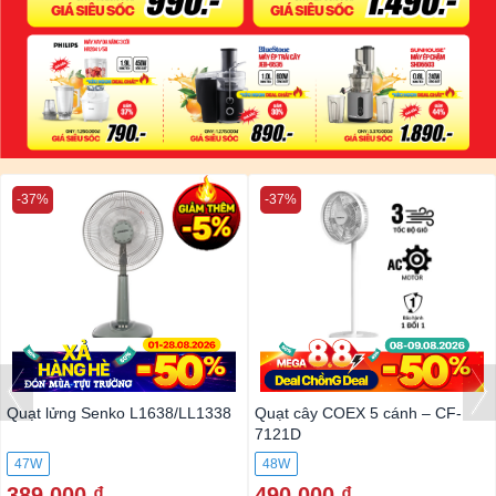
-37%
-37%
Quạt lửng Senko L1638/LL1338
Quạt cây COEX 5 cánh – CF-
7121D
47W
48W
389.000 ₫
490.000 ₫