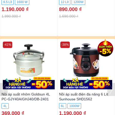
6.5 Lít
1600 W
12 Lít
1200W
1.190.000 ₫
890.000 ₫
1.990.000 ₫
1.690.000 ₫
-41%
-38%
Nồi áp suất nhôm Goldsun 4L
Nồi áp suất điện đa năng 6 Lít
PC-GJY40A/GHJ40/DB-2401
Sunhouse SHD1562
4L
6L
1000W
369.000 ₫
1.190.000 ₫