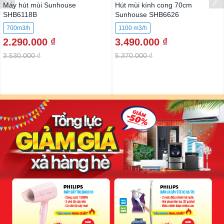
Máy hút mùi Sunhouse
Hút mùi kính cong 70cm
SHB6118B
Sunhouse SHB6626
700m3/h
1100 m3/h
2.290.000 ₫
3.490.000 ₫
3.530.000 ₫
5.370.000 ₫