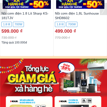
Nồi cơm điện 1.8 Lít Sharp KS-
Nồi cơm điện 1,8L Sunhouse
181TJV
SHD8602
1.8 lít
700W
1.8 lít
700W
599.000 ₫
499.000 ₫
730.000 ₫
770.000 ₫
Tặng quà 100.000đ