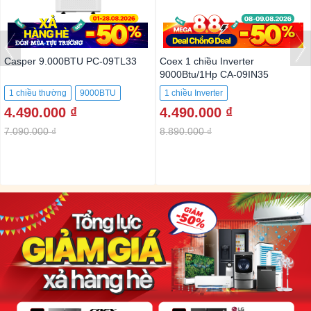
Casper 9.000BTU PC-09TL33
Coex 1 chiều Inverter
9000Btu/1Hp CA-09IN35
1 chiều thường
9000BTU
1 chiều Inverter
4.490.000 ₫
4.490.000 ₫
7.090.000 ₫
8.890.000 ₫