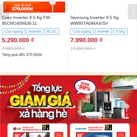
Coex Inverter 8.5 Kg FW-
Samsung Inverter 9.5 Kg
85CW1409IGB-11
WW95TA046AX/SV
Cửa ngang
Inverter
BLDC
Cửa ngang
Inverter
9.5Kg
5.290.000 ₫
7.990.000 ₫
8.5Kg
7.990.000 ₫
13.850.000 ₫
Tặng quà đến 370.000đ