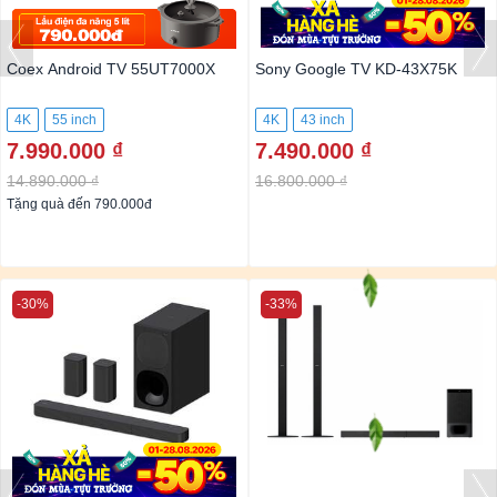
Coex Android TV 55UT7000X
Sony Google TV KD-43X75K
4K
55 inch
4K
43 inch
7.990.000 ₫
7.490.000 ₫
14.890.000 ₫
16.800.000 ₫
Tặng quà đến 790.000đ
-30%
-33%