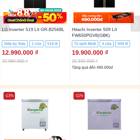
LG Inverter 519 Lít GR-B256BL
Hitachi Inverter 509 Lít
FW650PGV8(GBK)
Side by Side
2 cửa
519 lít
Tủ lạnh Multi
4 cửa
509 lít
12.990.000 ₫
19.900.000 ₫
20.990.000 ₫
25.930.000 ₫
Tặng quà đến 490.000đ
-13%
-11%