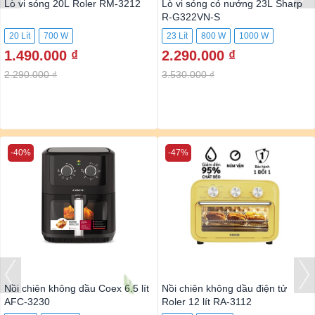
Lò vi sóng 20L Roler RM-3212
Lò vi sóng có nướng 23L Sharp
R-G322VN-S
20 Lít
700 W
23 Lít
800 W
1000 W
1.490.000 ₫
2.290.000 ₫
2.290.000 ₫
3.530.000 ₫
-40%
-47%
Nồi chiên không dầu Coex 6.5 lít
Nồi chiên không dầu điện tử
AFC-3230
Roler 12 lít RA-3112