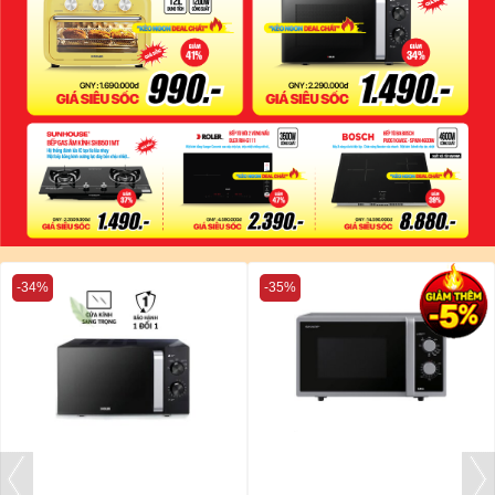
-34%
-35%