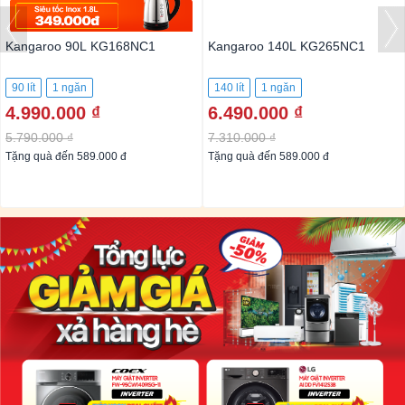
Kangaroo 90L KG168NC1
Kangaroo 140L KG265NC1
90 lít
1 ngăn
140 lít
1 ngăn
4.990.000 ₫
6.490.000 ₫
5.790.000 ₫
7.310.000 ₫
Tặng quà đến 589.000 đ
Tặng quà đến 589.000 đ