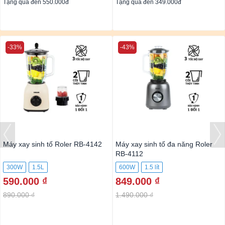
Tặng quà đến 550.000đ
Tặng quà đến 349.000đ
-33%
-43%
Máy xay sinh tố Roler RB-4142
Máy xay sinh tố đa năng Roler
RB-4112
300W
1.5L
600W
1.5 lít
590.000 ₫
849.000 ₫
890.000 ₫
1.490.000 ₫