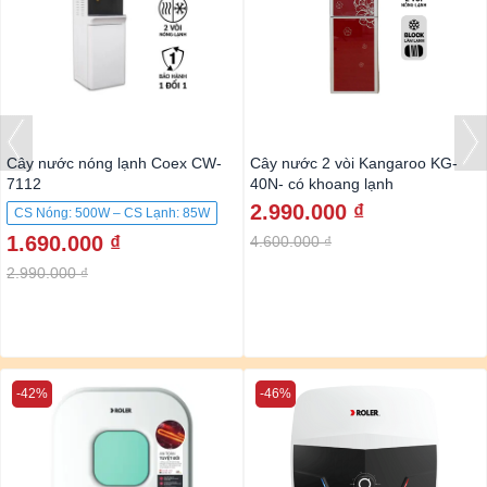
Cây nước nóng lạnh Coex CW-
Cây nước 2 vòi Kangaroo KG-
7112
40N- có khoang lạnh
2.990.000 ₫
CS Nóng: 500W – CS Lạnh: 85W
1.690.000 ₫
4.600.000 ₫
2.990.000 ₫
-42%
-46%