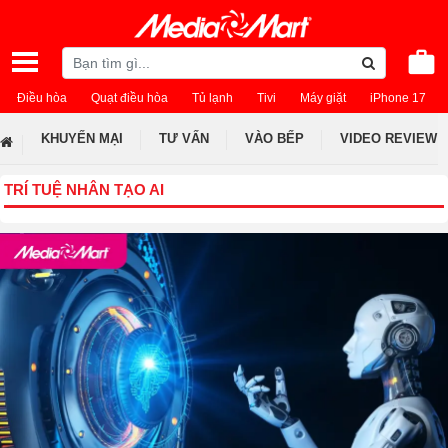
Điều hòa
Quạt điều hòa
Tủ lạnh
Tivi
Máy giặt
iPhone 17
KHUYẾN MẠI
TƯ VẤN
VÀO BẾP
VIDEO REVIEW
TRÍ TUỆ NHÂN TẠO AI