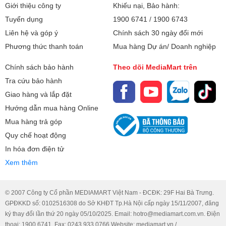
Giới thiệu công ty
Khiếu nại, Bảo hành:
Tuyển dụng
1900 6741
/
1900 6743
Liên hệ và góp ý
Chính sách 30 ngày đổi mới
Phương thức thanh toán
Mua hàng Dự án/ Doanh nghiệp
Chính sách bảo hành
Theo dõi MediaMart trên
Tra cứu bảo hành
Giao hàng và lắp đặt
Hướng dẫn mua hàng Online
Mua hàng trả góp
Quy chế hoạt động
In hóa đơn điện tử
Xem thêm
© 2007 Công ty Cổ phần MEDIAMART Việt Nam - ĐCĐK: 29F Hai Bà Trưng.
GPĐKKD số: 0102516308 do Sở KHĐT Tp.Hà Nội cấp ngày 15/11/2007, đăng
ký thay đổi lần thứ 20 ngày 05/10/2025. Email: hotro@mediamart.com.vn. Điện
thoại: 1900 6741. Fax: 0243 933 0766 Website: mediamart.vn /