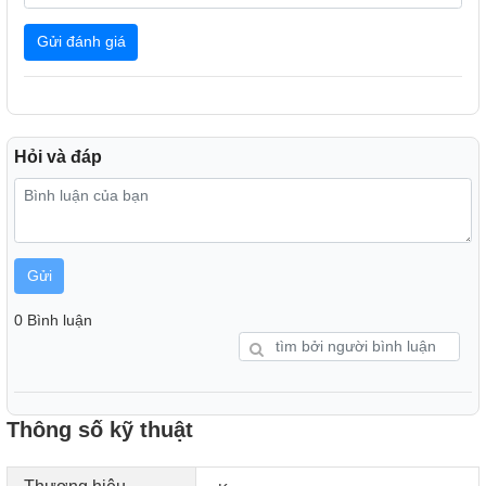
Tủ đông Kangaroo trang bị giàn lạnh cao cấp giúp làm lạnh
Gửi đánh giá
nhanh, sâu, với nhiều mức điều chỉnh nhiệt độ từ 0 đến
-18c.
Hỏi và đáp
Gửi
0 Bình luận
Chất liệu cao cấp
Thông số kỹ thuật
Tủ đông Kangaroo có lòng nhôm sơn tĩnh điện phủ nano
bạc. Các phân tử bạc sẽ giúp kháng khuẩn, khử mùi, hoàn