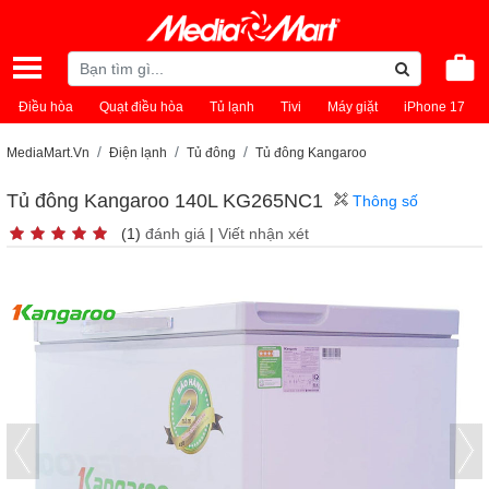
Điều hòa
Quạt điều hòa
Tủ lạnh
Tivi
Máy giặt
iPhone 17
MediaMart.Vn
Điện lạnh
Tủ đông
Tủ đông Kangaroo
Tủ đông Kangaroo 140L KG265NC1
Thông số
(1)
đánh giá
|
Viết nhận xét