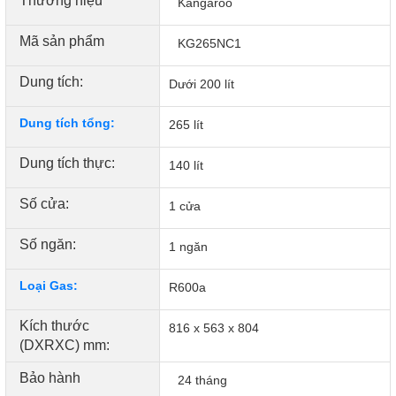
Thương hiệu
Kangaroo
toàn an toàn cho sức khỏe người sử dụng.
Mã sản phẩm
KG265NC1
Dung tích:
Dưới 200 lít
Dung tích tổng:
265 lít
Dung tích thực:
140 lít
Số cửa:
1 cửa
Số ngăn:
1 ngăn
Loại Gas:
R600a
Kích thước
816 x 563 x 804
(DXRXC) mm:
Bảo hành
24 tháng