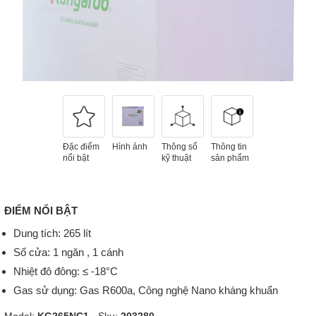
Đặc điểm
Hình ảnh
Thông số
Thông tin
nổi bật
kỹ thuật
sản phẩm
ĐIỂM NỔI BẬT
Dung tích: 265 lít
Số cửa: 1 ngăn , 1 cánh
Nhiệt đô đông: ≤ -18°C
Gas sử dụng: Gas R600a, Công nghệ Nano kháng khuẩn