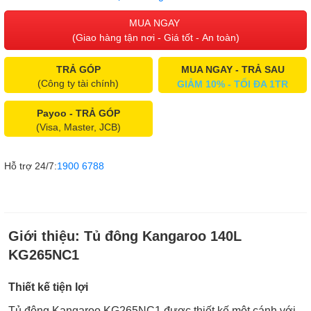
MUA NGAY
(Giao hàng tận nơi - Giá tốt - An toàn)
TRẢ GÓP
MUA NGAY - TRẢ SAU
(Công ty tài chính)
GIẢM 10% - TỐI ĐA 1TR
Payoo - TRẢ GÓP
(Visa, Master, JCB)
Hỗ trợ 24/7:
1900 6788
Giới thiệu:
Tủ đông Kangaroo 140L
KG265NC1
Thiết kế tiện lợi
Tủ đông Kangaroo KG265NC1 được thiết kế một cánh với