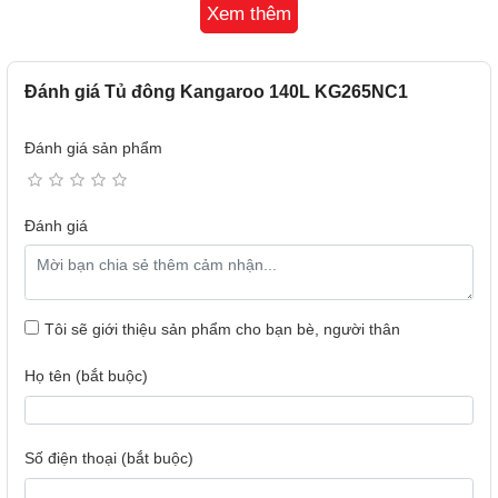
Xem thêm
thiệu.
Đánh giá Tủ đông Kangaroo 140L KG265NC1
Đánh giá sản phẩm
Đánh giá
Tôi sẽ giới thiệu sản phẩm cho bạn bè, người thân
Dàn làm lạnh bằng đồng
Họ tên (bắt buộc)
Kangaroo KG265NC1 trang bị dàn làm lạnh bằng đồng
đem lại khả năng làm lạnh nhanh lên đến 30% giúp tiết
kiệm điện năng.
Số điện thoại (bắt buộc)
Làm lạnh nhanh