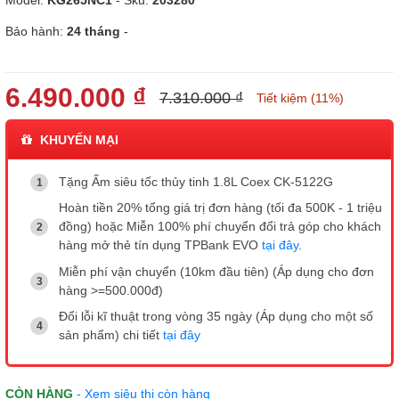
Model:
KG265NC1
- Sku:
203280
Bảo hành:
24 tháng
-
6.490.000 ₫
7.310.000 ₫
Tiết kiệm (11%)
KHUYẾN MẠI
Tặng Ấm siêu tốc thủy tinh 1.8L Coex CK-5122G
Hoàn tiền 20% tổng giá trị đơn hàng (tối đa 500K - 1 triệu
đồng) hoặc Miễn 100% phí chuyển đổi trả góp cho khách
hàng mở thẻ tín dụng TPBank EVO
tại đây
.
Miễn phí vận chuyển (10km đầu tiên) (Áp dụng cho đơn
hàng >=500.000đ)
Đổi lỗi kĩ thuật trong vòng 35 ngày (Áp dụng cho một số
sản phẩm) chi tiết
tại đây
CÒN HÀNG
- Xem siêu thị còn hàng