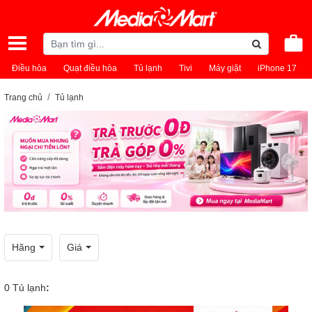
Điều hòa
Quạt điều hòa
Tủ lạnh
Tivi
Máy giặt
iPhone 17
Trang chủ
Tủ lạnh
Hãng
Giá
0
Tủ lạnh
: