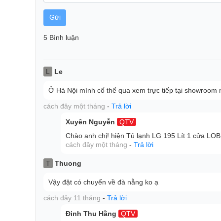
Gửi
5 Bình luận
L
Le
Ở Hà Nội mình cố thể qua xem trực tiếp tại showroom
cách đây một tháng
-
Trả lời
Xuyên Nguyễn
QTV
Chào anh chị! hiện Tủ lạnh LG 195 Lít 1 cửa L
cách đây một tháng
-
Trả lời
T
Thuong
Vậy đặt có chuyển về đà nẵng ko ạ
cách đây 11 tháng
-
Trả lời
Đinh Thu Hằng
QTV