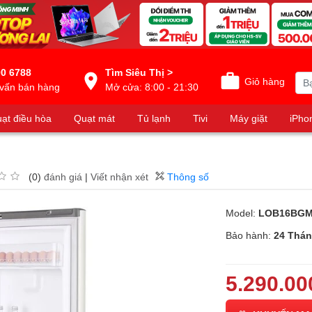
0 6788
Tìm Siêu Thị >
Giỏ hàng
vấn bán hàng
Mở cửa: 8:00 - 21:30
ạt điều hòa
Quạt mát
Tủ lạnh
Tivi
Máy giặt
iPho
(0)
đánh giá
|
Viết nhận xét
Thông số
Model:
LOB16BG
Bảo hành:
24 Thá
5.290.00