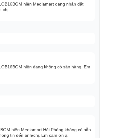
a LOB16BGM hiện Mediamart đang nhận đặt
n chị
n.
a LOB16BGM hiện đang không có sẵn hàng, Em
16BGM hiện Mediamart Hải Phòng không có sẵn
thông tin đến anh/chị. Em cảm ơn ạ