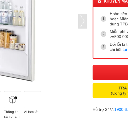
KHUYẾN MẠ
Hoàn tiền 
hoặc Miễn
dụng TP
Miễn phí 
>=500.00
Đổi lỗi k
chi tiết
tại
TRẢ
(Công ty 
Hỗ trợ 24/7:
1900 6
Thông tin
AI tóm tắt
sản phẩm