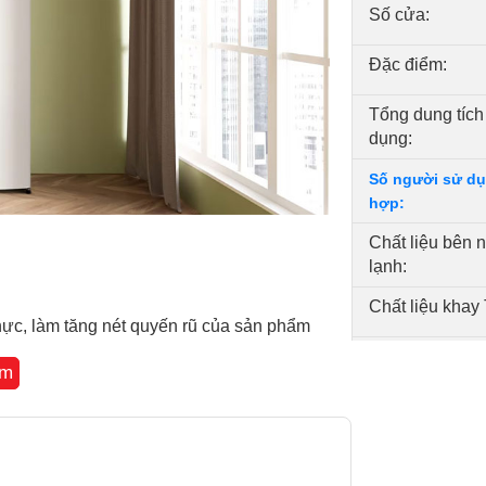
Số cửa:
Đặc điểm:
Tổng dung tích
dụng:
Số người sử dụ
hợp:
Chất liệu bên 
lạnh:
Chất liệu khay 
hực, làm tăng nét quyến rũ của sản phẩm
Tủ lạnh Inverter 
êm
kiệm điện:
Bảo hành
Xuất xứ