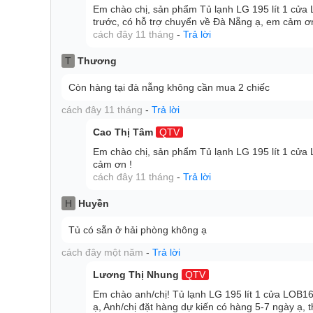
Em chào chị, sản phẩm Tủ lạnh LG 195 lít 1 cử
trước, có hỗ trợ chuyển về Đà Nẵng ạ, em cảm ơ
cách đây 11 tháng
-
Trả lời
Tiết kiệm không gian sàn
T
Thương
Còn hàng tại đà nẵng không cần mua 2 chiếc
Tủ đông rộng 530mm tận dụng không gian sàn tốt hơ
cách đây 11 tháng
-
Trả lời
Cao Thị Tâm
QTV
Em chào chị, sản phẩm Tủ lạnh LG 195 lít 1 cử
cảm ơn !
cách đây 11 tháng
-
Trả lời
H
Huyền
Tủ có sẵn ở hải phòng không ạ
cách đây một năm
-
Trả lời
Lương Thị Nhung
QTV
Em chào anh/chị! Tủ lạnh LG 195 lít 1 cửa LOB
ạ, Anh/chị đặt hàng dự kiến có hàng 5-7 ngày ạ, 