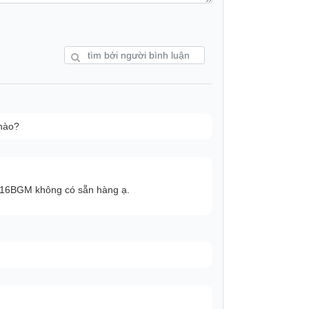
 nào?
OB16BGM không có sẵn hàng ạ.