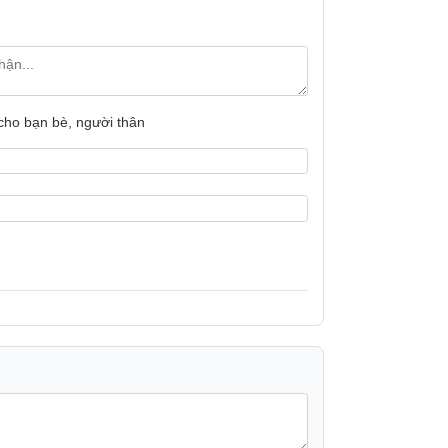
 cho bạn bè, người thân
thực phẩm đông lạnh hiệu quả, giúp dễ