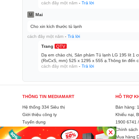
cách đây một năm
-
Trả lời
M
Mai
Cho xin kích thước tủ lạnh
cách đây một năm
-
Trả lời
Trang
QTV
Dạ em chào chị, Sản phảm Tủ lạnh LG 195 lít 1
(RxCxS, mm) 525 x 1295 x 555 ạ.Thông tin đến 
cách đây một năm
-
Trả lời
Rã đông bán tự động
Chỉ cần nhấn nút để thực hiện quá trình tự động rã đ
THÔNG TIN MEDIAMART
HỖ TRỢ K
tan ra, giúp bạn dễ dàng vệ sinh tủ lạnh sạch sẽ.
Hệ thống 334 Siêu thị
Bán hàng: 
Giới thiệu công ty
Khiếu nại, 
Tuyển dụng
1900 6741
Liên hệ và góp ý
Chính sách 
Phương thức thanh toán
Mua hàng D