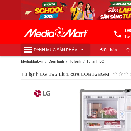
190
Tư 
DANH MỤC
SẢN PHẨM
Điều hòa
Qu
Máy lọc nước
MediaMart.Vn
Điện lạnh
Tủ lạnh
Tủ lạnh LG
Tủ lạnh LG 195 Lít 1 cửa LOB16BGM