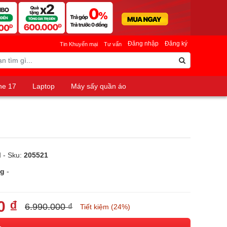
Đăng nhập
Đăng ký
Tin Khuyến mại
Tư vấn
ne 17
Laptop
Máy sấy quần áo
M
- Sku:
205521
ng
-
0 ₫
6.990.000 ₫
Tiết kiệm (24%)