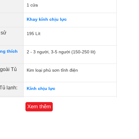
1 cửa
Khay kính chịu lực
 sử
195 Lít
ng thích
2 - 3 người, 3-5 người (150-250 lít)
ngoài Tủ
Kim loại phủ sơn tĩnh điện
Tủ lạnh:
Kính chịu lực
- tiết
Không
Xem thêm
24 Tháng
Indonesia