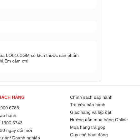
 cửa LOB16BGM có kích thước sản phẩm
chị.Em cảm ơn!
ông. Sau 2 giờ, lớp băng bên trong tủ sẽ
HÁCH HÀNG
Chính sách bảo hành
Tra cứu bảo hành
1900 6788
Giao hàng và lắp đặt
Bảo hành:
Hướng dẫn mua hàng Online
/
1900 6743
Mua hàng trả góp
30 ngày đổi mới
Quy chế hoạt động
ự án/ Doanh nghiệp