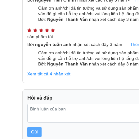
Bởi
Nguyễn Tiến Chính
nhận xét
cách đây 3 năm
-
T
*Các sản phẩm có tính năng thông minh có thể thay 
lẻ tại địa phương của bạn hoặc LG để biết tính khả d
Cảm ơn anh/chị đã tin tưởng và sử dụng sản phẩm 
vấn đề gì cần hỗ trợ anh/chị vui lòng liên hệ tổng
*UI (Giao diện người dùng) của các ứng dụng trong h
Bởi:
Nguyễn Thanh Vân
nhận xét
cách đây 3 năm
thể khác với giao diện thực tế.
*Các sản phẩm trong hình ảnh chỉ nhằm mục đích giải
thực tế.
sản phẩm tốt
Bởi
nguyễn tuấn anh
nhận xét
cách đây 3 năm
-
Thê
Cảm ơn anh/chị đã tin tưởng và sử dụng sản phẩm 
vấn đề gì cần hỗ trợ anh/chị vui lòng liên hệ tổng
Bởi:
Nguyễn Thanh Vân
nhận xét
cách đây 3 năm
Xem tất cả 4 nhận xét
Hỏi và đáp
Gửi