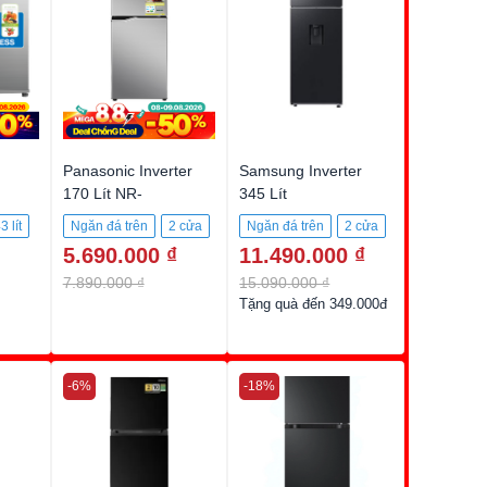
Panasonic Inverter
Samsung Inverter
170 Lít NR-
345 Lít
BA190PPVN
RT35CG5544B1SV
3 lít
Ngăn đá trên
2 cửa
Ngăn đá trên
2 cửa
5.690.000 ₫
11.490.000 ₫
170 Lít
345 lít
7.890.000 ₫
15.090.000 ₫
Tặng quà đến 349.000đ
-6%
-18%