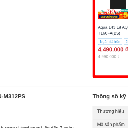
Aqua 143 Lít AQ
T160FA(BS)
Ngăn đá trên
2
4.490.000 ₫
143 lít
4.990.000 ₫
GN-M312PS
Thông số kỹ 
Thương hiệu
Mã sản phẩm