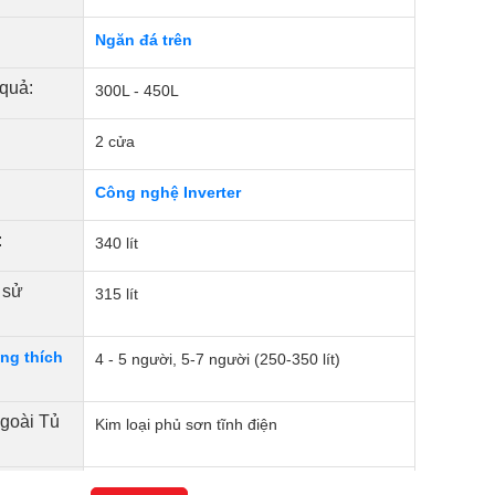
Ngăn đá trên
 quả:
300L - 450L
2 cửa
Công nghệ Inverter
:
340 lít
 sử
315 lít
ng thích
4 - 5 người, 5-7 người (250-350 lít)
ngoài Tủ
Kim loại phủ sơn tĩnh điện
Tủ lạnh:
Kính chịu lực