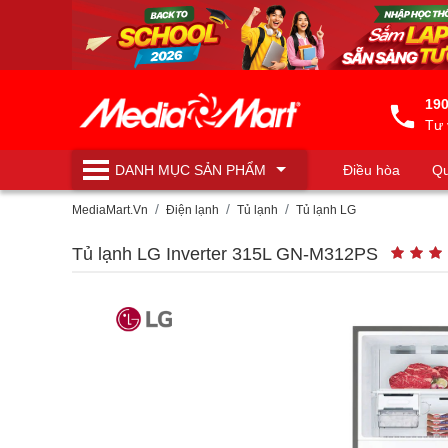
190
Tư 
DANH MỤC
SẢN PHẨM
Điều hòa
Qu
Máy lọc nước
MediaMart.Vn
Điện lạnh
Tủ lạnh
Tủ lạnh LG
Tủ lạnh LG Inverter 315L GN-M312PS