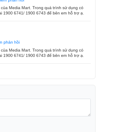
hêm phản hồi
đổi theo quốc gia và mẫu máy. Hỏi nhà bán
ụng của dịch vụ.
của Media Mart. Trong quá trình sử dụng có
 đài 1900 6741/ 1900 6743 để bên em hỗ trợ ạ.
ình ảnh chỉ nhằm mục đích giải thích và có
 thích và có thể khác với các sản phẩm
m phản hồi
của Media Mart. Trong quá trình sử dụng có
 đài 1900 6741/ 1900 6743 để bên em hỗ trợ ạ.