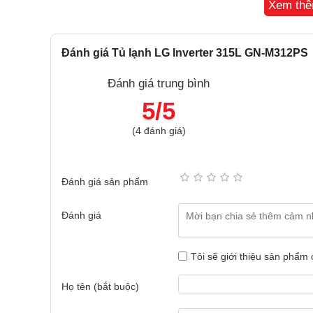
Xem th
Khay làm đá xoay di chuyển linh hoạt
Nhiều không gian hơn trong tủ đông
Đánh giá Tủ lạnh LG Inverter 315L GN-M312PS
Bất cứ khi nào bạn cần giải phóng không gian trong t
Đánh giá trung bình
chuyển dễ dàng.
5/5
LG ThinQ®¹
(4 đánh giá)
Đánh giá sản phẩm
Đánh giá
Tôi sẽ giới thiệu sản phẩm
Họ tên (bắt buộc)