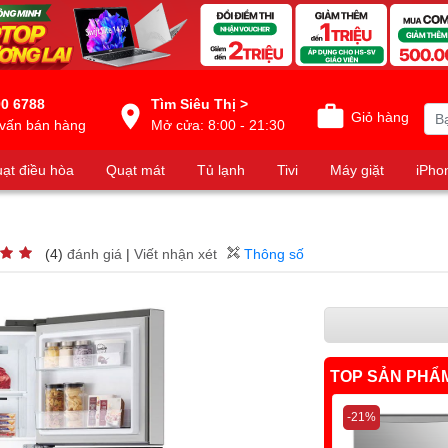
0 6788
Tìm Siêu Thị >
Giỏ hàng
vấn bán hàng
Mở cửa: 8:00 - 21:30
ạt điều hòa
Quạt mát
Tủ lạnh
Tivi
Máy giặt
iPho
(4)
đánh giá
|
Viết nhận xét
Thông số
TOP SẢN PHẨ
-21%