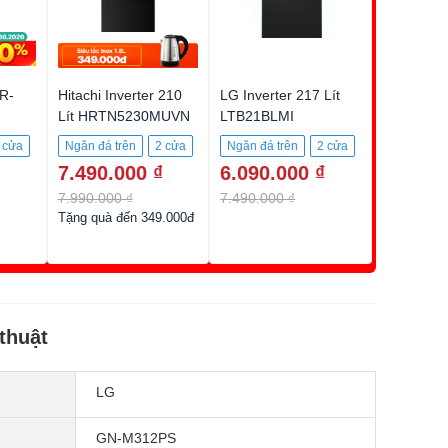
R-
Hitachi Inverter 210
LG Inverter 217 Lít
Lít HRTN5230MUVN
LTB21BLMI
 cửa
Ngăn đá trên
2 cửa
Ngăn đá trên
2 cửa
7.490.000 ₫
6.090.000 ₫
210 lít
217 lít
7.990.000 ₫
7.490.000 ₫
Tặng quà đến 349.000đ
thuật
LG
GN-M312PS