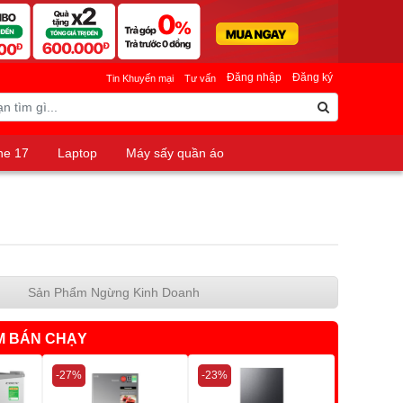
Đăng nhập
Đăng ký
Tin Khuyến mại
Tư vấn
ne 17
Laptop
Máy sấy quần áo
Sản Phẩm Ngừng Kinh Doanh
M BÁN CHẠY
-27%
-23%