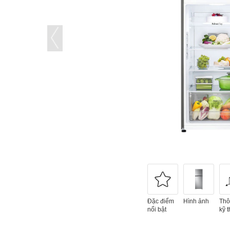
Đặc điểm
Hình ảnh
Thô
nổi bật
kỹ t