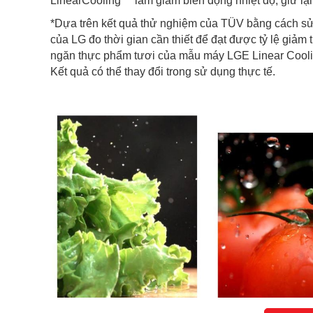
LinearCooling™ làm giảm biến động nhiệt độ, giữ lại
*Dựa trên kết quả thử nghiệm của TÜV bằng cách s
của LG đo thời gian cần thiết để đạt được tỷ lệ giảm
ngăn thực phẩm tươi của mẫu máy LGE Linear Cooli
Kết quả có thể thay đổi trong sử dụng thực tế.