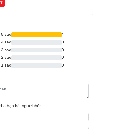
êm
Tủ lạnh Inverter 
kiệm điện:
Công nghệ làm
ủ đông, bạn có thể lấy khay đá ra và di
5 sao
4
trên Tủ lạnh:
4 sao
0
Tiện ích:
3 sao
0
2 sao
0
1 sao
0
Bảo hành
Xuất xứ
 cho bạn bè, người thân