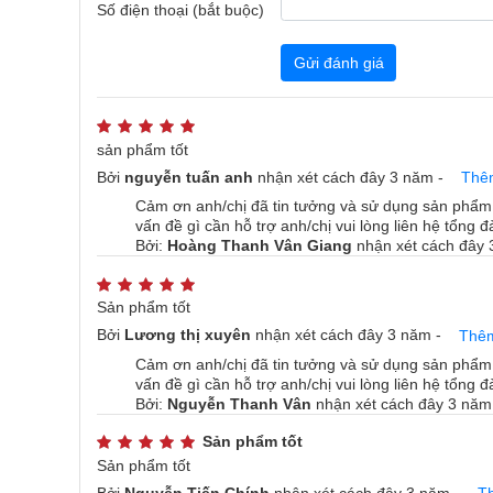
Số điện thoại (bắt buộc)
Gửi đánh giá
sản phẩm tốt
Bởi
nguyễn tuấn anh
nhận xét
cách đây 3 năm
-
Thê
Cảm ơn anh/chị đã tin tưởng và sử dụng sản phẩm 
vấn đề gì cần hỗ trợ anh/chị vui lòng liên hệ tổng
Bởi:
Hoàng Thanh Vân Giang
nhận xét
cách đây 
Sản phẩm tốt
Điều khiển thông minh, Cuộc sống thông minh
Bởi
Lương thị xuyên
nhận xét
cách đây 3 năm
-
Thêm
Cảm ơn anh/chị đã tin tưởng và sử dụng sản phẩm 
Điều khiển thiết bị từ xa từ mọi nơi
vấn đề gì cần hỗ trợ anh/chị vui lòng liên hệ tổng
Bởi:
Nguyễn Thanh Vân
nhận xét
cách đây 3 năm
Kiểm soát cài đặt tủ lạnh LG của bạn từ bất cứ nơi nà
ThinQ™.
Sản phẩm tốt
Sản phẩm tốt
*LG SmartThinQ hiện được đổi tên thành LG ThinQ.