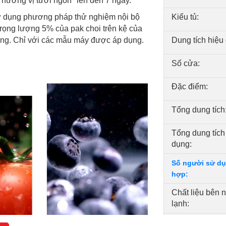
 hương vị tươi ngon* lên đến 7 ngày.
ử dụng phương pháp thử nghiệm nội bộ
Kiểu tủ:
 trọng lượng 5% của pak choi trên kệ của
ng. Chỉ với các mẫu máy được áp dụng.
Dung tích hiệu
Số cửa:
Đặc điểm:
Tổng dung tích
Tổng dung tích
dụng:
Số người sử dụ
hợp:
Chất liệu bên 
lạnh:
Chất liệu khay 