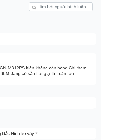
ể tối ưu hóa việc làm mát, ngay cả trong
L GN-M312PS hiện không còn hàng.Chị tham
33BLM đang có sẵn hàng ạ.Em cảm ơn !
oảng thời gian 3 tuần để tối ưu hóa hiệu
 Bắc Ninh ko vây ?