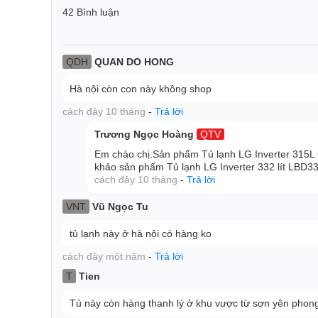
42 Bình luận
QDH
QUAN DO HONG
Smart Fresh Air
Hà nội còn con này không shop
Cách làm mát thông minh hơn
cách đây 10 tháng
-
Trả lời
Smart Fresh Air tìm hiểu cách thức sử dụng của bạn đ
thời gian sử dụng cao điểm.
Trương Ngọc Hoàng
QTV
Em chào chị.Sản phẩm Tủ lạnh LG Inverter 315
khảo sản phẩm Tủ lạnh LG Inverter 332 lít LBD
Bước 1. Thuật toán của Smart Fresh Air
cách đây 10 tháng
-
Trả lời
Smart Fresh Air phân tích cách thức sử dụng trong kh
VNT
Vũ Ngọc Tu
suất làm mát.
tủ lạnh này ở hà nội có hàng ko
cách đây một năm
-
Trả lời
T
Tien
Tủ này còn hàng thanh lý ở khu vược từ sơn yên phong