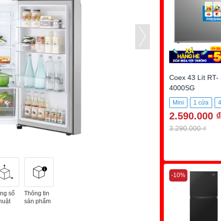
Coex 43 Lít RT-
4000SG
Mini
1 cửa
4
2.590.000 ₫
3.290.000 ₫
-10%
ng số
Thông tin
huật
sản phẩm