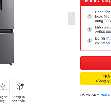
KHUYẾN MẠ
Hoàn tiền 
hoặc Miễn
dụng TP
Miễn phí 
>=500.00
Đổi lỗi k
chi tiết
tại
TRẢ
(Công ty 
Hỗ trợ 24/7:
1900 6
ng số
Thông tin
huật
sản phẩm