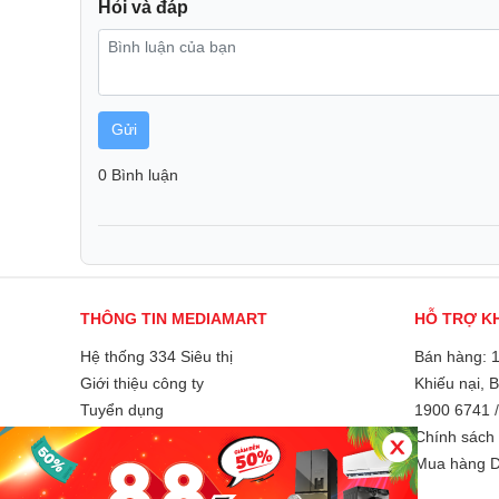
Hỏi và đáp
Gửi
0 Bình luận
THÔNG TIN MEDIAMART
HỖ TRỢ K
Hệ thống 334 Siêu thị
Bán hàng: 
Giới thiệu công ty
Khiếu nại, 
Tuyển dụng
1900 6741
Liên hệ và góp ý
Chính sách 
Phương thức thanh toán
Mua hàng D