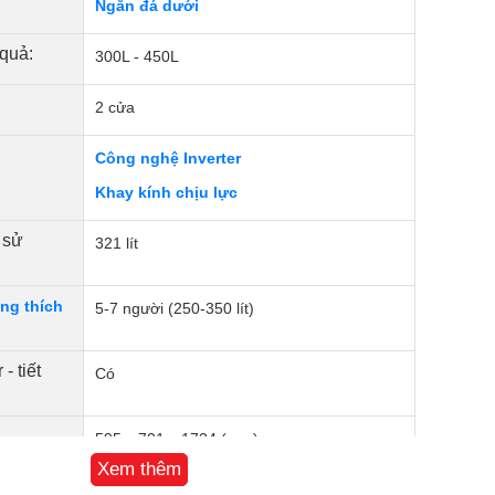
Ngăn đá dưới
 quả:
300L - 450L
2 cửa
Công nghệ Inverter
Khay kính chịu lực
 sử
321 lít
ng thích
5-7 người (250-350 lít)
- tiết
Có
595 x 701 x 1724 (mm)
Xem thêm
24 Tháng