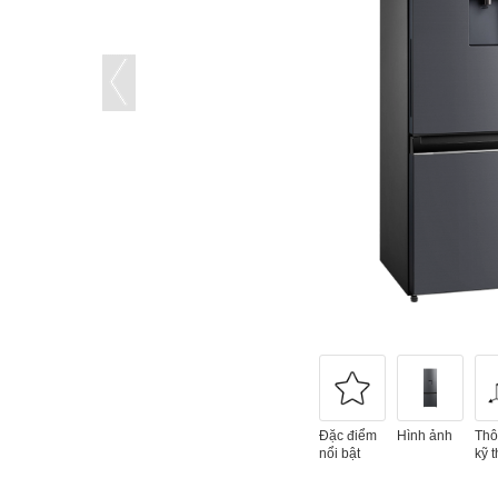
Đặc điểm
Hình ảnh
Thô
nổi bật
kỹ t