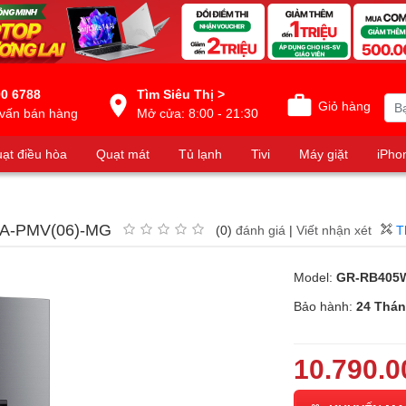
0 6788
Tìm Siêu Thị >
Giỏ hàng
vấn bán hàng
Mở cửa: 8:00 - 21:30
ạt điều hòa
Quạt mát
Tủ lạnh
Tivi
Máy giặt
iPho
WEA-PMV(06)-MG
(0)
đánh giá
|
Viết nhận xét
T
Model:
GR-RB405
Bảo hành:
24 Thá
10.790.0