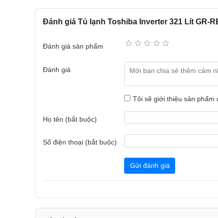
Đánh giá Tủ lạnh Toshiba Inverter 321 Lít G
Đánh giá sản phẩm
Đánh giá
Tôi sẽ giới thiệu sản phẩm
Họ tên (bắt buộc)
PureBIO - Kháng khuẩn, Khử Mùi
Số điện thoại (bắt buộc)
Bộ lọc bằng Ceramic (gốm sứ) với thiết kế tổ ong, nhúng t
lên đến 99.9%.
Gửi đánh giá