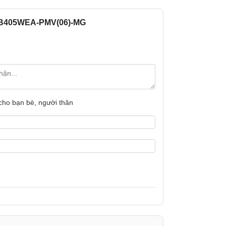
Xuất xứ
R-RB405WEA-PMV(06)-MG
 cho bạn bè, người thân
inh thể Bạc Ag+, giúp khử mùi và kháng khuẩn