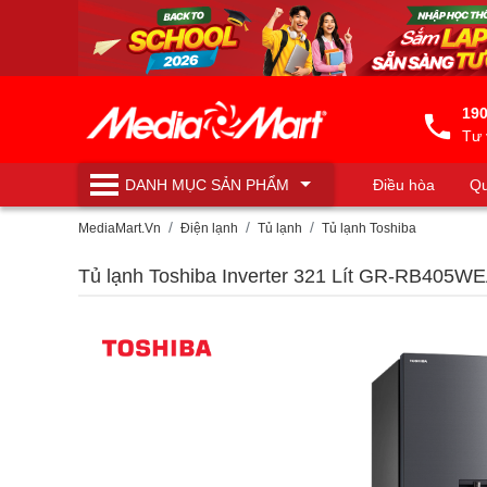
190
Tư 
DANH MỤC
SẢN PHẨM
Điều hòa
Qu
Máy lọc nước
MediaMart.Vn
Điện lạnh
Tủ lạnh
Tủ lạnh Toshiba
Tủ lạnh Toshiba Inverter 321 Lít GR-RB405