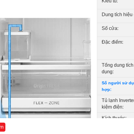
Kiểu tủ:
Dung tích hiệu
Số cửa:
Đặc điểm:
Tổng dung tích
dụng:
Số người sử dụ
hợp:
Tủ lạnh Inverter 
kiệm điện:
Kích thước:
êm
Bảo hành