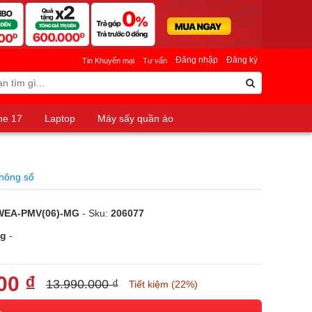
Đăng nhập
Đăng ký
Tin Khuyến mại
Tư vấn
ne 17
Laptop
Máy sấy quần áo
hông số
WEA-PMV(06)-MG
- Sku:
206077
ng
-
00 ₫
13.990.000 ₫
Tiết kiệm (22%)