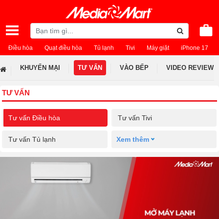
Điều hòa
Quạt điều hòa
Tủ lạnh
Tivi
Máy giặt
iPhone 17
KHUYẾN MẠI
TƯ VẤN
VÀO BẾP
VIDEO REVIEW
TƯ VẤN
Tư vấn Điều hòa
Tư vấn Tivi
Tư vấn Tủ lạnh
Xem thêm