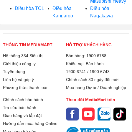
Mitsubishi Heavy
Điều hòa TCL
Điều hòa
Điều hòa
Kangaroo
Nagakawa
THÔNG TIN MEDIAMART
HỖ TRỢ KHÁCH HÀNG
Hệ thống 334 Siêu thị
Bán hàng: 1900 6788
Giới thiệu công ty
Khiếu nại, Bảo hành:
Tuyển dụng
1900 6741
/
1900 6743
Liên hệ và góp ý
Chính sách 30 ngày đổi mới
Phương thức thanh toán
Mua hàng Dự án/ Doanh nghiệp
Chính sách bảo hành
Theo dõi MediaMart trên
Tra cứu bảo hành
Giao hàng và lắp đặt
Hướng dẫn mua hàng Online
Mua hàng trả góp