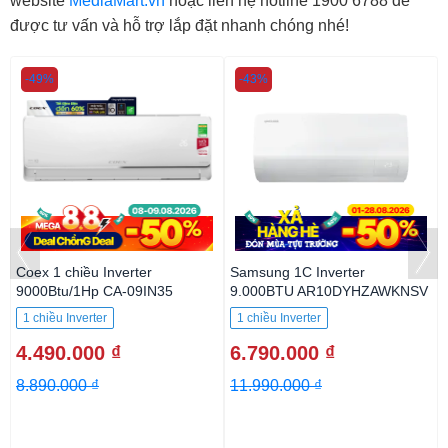
website
MediaMart.vn
hoặc liên hệ hotline 1900 6788 để
được tư vấn và hỗ trợ lắp đặt nhanh chóng nhé!
-49%
-43%
Coex 1 chiều Inverter
Samsung 1C Inverter
9000Btu/1Hp CA-09IN35
9.000BTU AR10DYHZAWKNSV
1 chiều Inverter
1 chiều Inverter
4.490.000 ₫
6.790.000 ₫
8.890.000 ₫
11.990.000 ₫