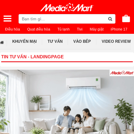
Điều hòa
Quạt điều hòa
Tủ lạnh
Tivi
Máy giặt
iPhone 17
KHUYẾN MẠI
TƯ VẤN
VÀO BẾP
VIDEO REVIEW
TIN TƯ VẤN - LANDINGPAGE