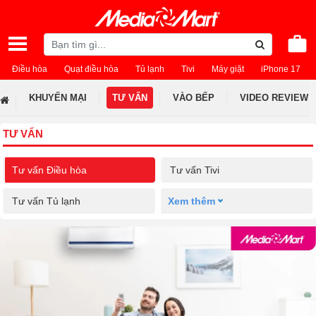
Điều hòa
Quạt điều hòa
Tủ lạnh
Tivi
Máy giặt
iPhone 17
KHUYẾN MẠI
TƯ VẤN
VÀO BẾP
VIDEO REVIEW
TƯ VẤN
Tư vấn Điều hòa
Tư vấn Tivi
Tư vấn Tủ lạnh
Xem thêm