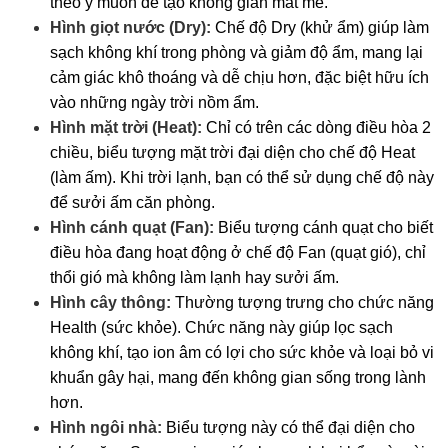
theo ý muốn để tạo không gian mát mẻ.
Hình giọt nước (Dry):
Chế độ Dry (khử ẩm) giúp làm
sạch không khí trong phòng và giảm độ ẩm, mang lại
cảm giác khô thoáng và dễ chịu hơn, đặc biệt hữu ích
vào những ngày trời nồm ẩm.
Hình mặt trời (Heat):
Chỉ có trên các dòng điều hòa 2
chiều, biểu tượng mặt trời đại diện cho chế độ Heat
(làm ấm). Khi trời lạnh, bạn có thể sử dụng chế độ này
để sưởi ấm căn phòng.
Hình cánh quạt (Fan):
Biểu tượng cánh quạt cho biết
điều hòa đang hoạt động ở chế độ Fan (quạt gió), chỉ
thổi gió mà không làm lạnh hay sưởi ấm.
Hình cây thông:
Thường tượng trưng cho chức năng
Health (sức khỏe). Chức năng này giúp lọc sạch
không khí, tạo ion âm có lợi cho sức khỏe và loại bỏ vi
khuẩn gây hại, mang đến không gian sống trong lành
hơn.
Hình ngôi nhà:
Biểu tượng này có thể đại diện cho