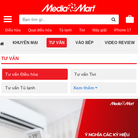
Điều hòa
Quạt điều hòa
Tủ lạnh
Tivi
Máy giặt
iPhone 17
KHUYẾN MẠI
TƯ VẤN
VÀO BẾP
VIDEO REVIEW
TƯ VẤN
Tư vấn Điều hòa
Tư vấn Tivi
Tư vấn Tủ lạnh
Xem thêm