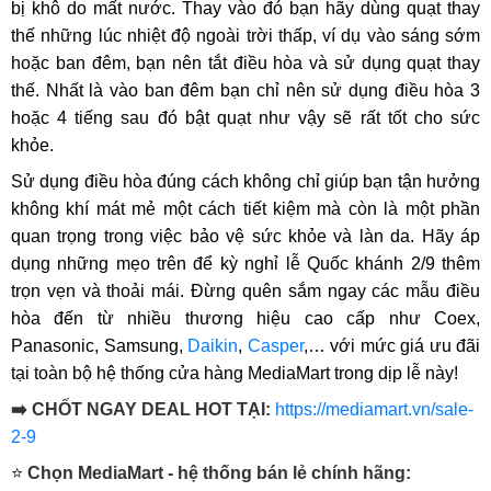
bị khô do mất nước. Thay vào đó bạn hãy dùng quạt thay
thế những lúc nhiệt độ ngoài trời thấp, ví dụ vào sáng sớm
hoặc ban đêm, bạn nên tắt điều hòa và sử dụng quạt thay
thế. Nhất là vào ban đêm bạn chỉ nên sử dụng điều hòa 3
hoặc 4 tiếng sau đó bật quạt như vậy sẽ rất tốt cho sức
khỏe.
Sử dụng điều hòa đúng cách không chỉ giúp bạn tận hưởng
không khí mát mẻ một cách tiết kiệm mà còn là một phần
quan trọng trong việc bảo vệ sức khỏe và làn da. Hãy áp
dụng những mẹo trên để kỳ nghỉ lễ Quốc khánh 2/9 thêm
trọn vẹn và thoải mái. Đừng quên sắm ngay các mẫu điều
hòa đến từ nhiều thương hiệu cao cấp như Coex,
Panasonic, Samsung,
Daikin
,
Casper
,… với mức giá ưu đãi
tại toàn bộ hệ thống cửa hàng MediaMart trong dịp lễ này!
➡️ CHỐT NGAY DEAL HOT TẠI:
https://mediamart.vn/sale-
2-9
⭐
Chọn MediaMart - hệ thống bán lẻ chính hãng: