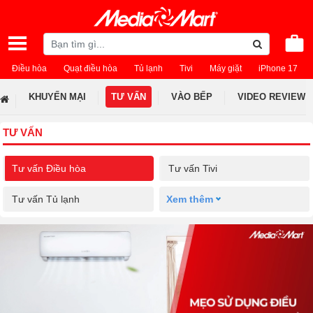
Điều hòa
Quạt điều hòa
Tủ lạnh
Tivi
Máy giặt
iPhone 17
KHUYẾN MẠI
TƯ VẤN
VÀO BẾP
VIDEO REVIEW
TƯ VẤN
Tư vấn Điều hòa
Tư vấn Tivi
Tư vấn Tủ lạnh
Xem thêm