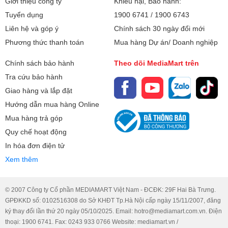
Giới thiệu công ty
Khiếu nại, Bảo hành:
Tuyển dụng
1900 6741
/
1900 6743
Liên hệ và góp ý
Chính sách 30 ngày đổi mới
Phương thức thanh toán
Mua hàng Dự án/ Doanh nghiệp
Chính sách bảo hành
Theo dõi MediaMart trên
Tra cứu bảo hành
Giao hàng và lắp đặt
Hướng dẫn mua hàng Online
Mua hàng trả góp
Quy chế hoạt động
In hóa đơn điện tử
Xem thêm
© 2007 Công ty Cổ phần MEDIAMART Việt Nam - ĐCĐK: 29F Hai Bà Trưng.
GPĐKKD số: 0102516308 do Sở KHĐT Tp.Hà Nội cấp ngày 15/11/2007, đăng
ký thay đổi lần thứ 20 ngày 05/10/2025. Email: hotro@mediamart.com.vn. Điện
thoại: 1900 6741. Fax: 0243 933 0766 Website: mediamart.vn /