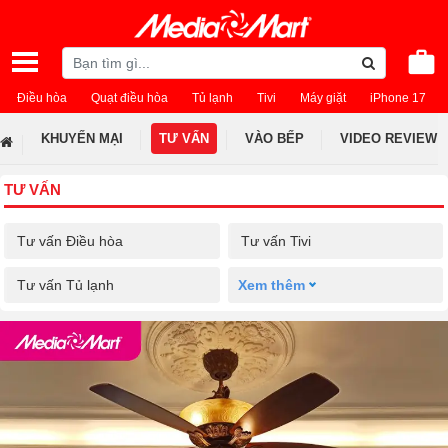
Điều hòa
Quạt điều hòa
Tủ lạnh
Tivi
Máy giặt
iPhone 17
KHUYẾN MẠI
TƯ VẤN
VÀO BẾP
VIDEO REVIEW
TƯ VẤN
Tư vấn Điều hòa
Tư vấn Tivi
Tư vấn Tủ lạnh
Xem thêm