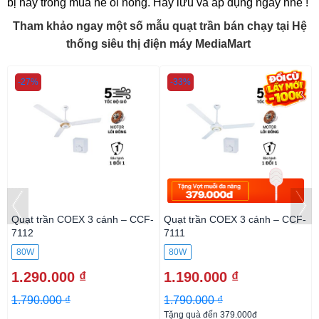
bị này trong mùa hè oi nóng. Hãy lưu và áp dụng ngay nhé !
Tham khảo ngay một số mẫu quạt trần bán chạy tại Hệ
thống siêu thị điện máy MediaMart
-27%
-33%
Quạt trần COEX 3 cánh – CCF-
Quạt trần COEX 3 cánh – CCF-
u
7112
7111
80W
80W
1.290.000 ₫
1.190.000 ₫
1.790.000 ₫
1.790.000 ₫
Tặng quà đến 379.000đ