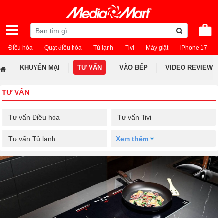
Điều hòa
Quạt điều hòa
Tủ lạnh
Tivi
Máy giặt
iPhone 17
KHUYẾN MẠI
TƯ VẤN
VÀO BẾP
VIDEO REVIEW
TƯ VẤN
Tư vấn Điều hòa
Tư vấn Tivi
Tư vấn Tủ lạnh
Xem thêm