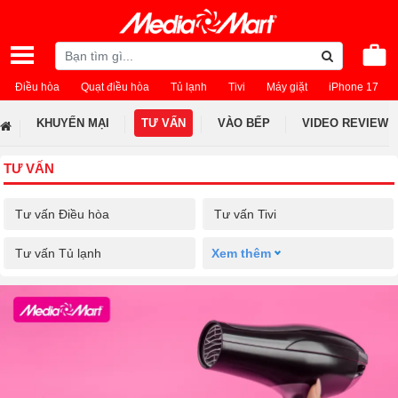
Điều hòa
Quạt điều hòa
Tủ lạnh
Tivi
Máy giặt
iPhone 17
KHUYẾN MẠI
TƯ VẤN
VÀO BẾP
VIDEO REVIEW
TƯ VẤN
Tư vấn Điều hòa
Tư vấn Tivi
Tư vấn Tủ lạnh
Xem thêm