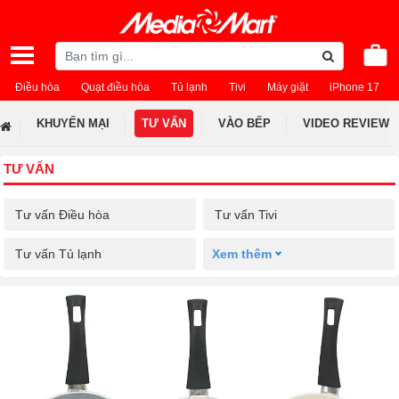
Điều hòa
Quạt điều hòa
Tủ lạnh
Tivi
Máy giặt
iPhone 17
KHUYẾN MẠI
TƯ VẤN
VÀO BẾP
VIDEO REVIEW
TƯ VẤN
Tư vấn Điều hòa
Tư vấn Tivi
Tư vấn Tủ lạnh
Xem thêm