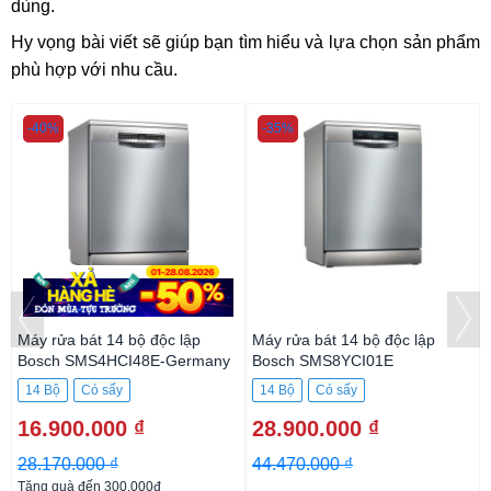
dùng.
Hy vọng bài viết sẽ giúp bạn tìm hiểu và lựa chọn sản phẩm
phù hợp với nhu cầu.
-40%
-35%
Máy rửa bát 14 bộ độc lập
Máy rửa bát 14 bộ độc lập
y
Bosch SMS4HCI48E-Germany
Bosch SMS8YCI01E
14 Bộ
Có sấy
14 Bộ
Có sấy
16.900.000 ₫
28.900.000 ₫
28.170.000 ₫
44.470.000 ₫
Tặng quà đến 300.000đ