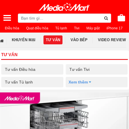
Điều hòa
Quạt điều hòa
Tủ lạnh
Tivi
Máy giặt
iPhone 17
KHUYẾN MẠI
TƯ VẤN
VÀO BẾP
VIDEO REVIEW
TƯ VẤN
Tư vấn Điều hòa
Tư vấn Tivi
Tư vấn Tủ lạnh
Xem thêm