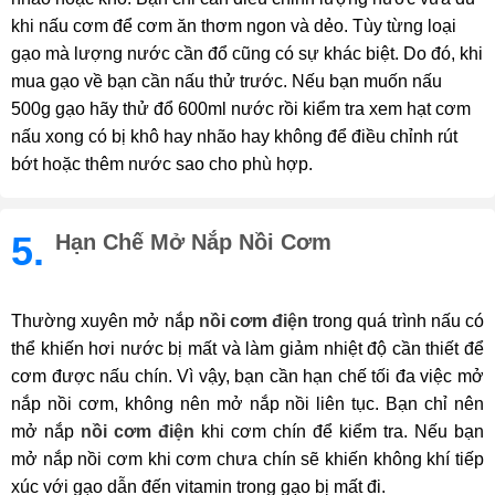
khi nấu cơm để cơm ăn thơm ngon và dẻo. Tùy từng loại
gạo mà lượng nước cần đổ cũng có sự khác biệt. Do đó, khi
mua gạo về bạn cần nấu thử trước. Nếu bạn muốn nấu
500g gạo hãy thử đổ 600ml nước rồi kiểm tra xem hạt cơm
nấu xong có bị khô hay nhão hay không để điều chỉnh rút
bớt hoặc thêm nước sao cho phù hợp.
5.
Hạn Chế Mở Nắp Nồi Cơm
Thường xuyên mở nắp
nồi cơm điện
trong quá trình nấu có
thể khiến hơi nước bị mất và làm giảm nhiệt độ cần thiết để
cơm được nấu chín. Vì vậy, bạn cần hạn chế tối đa việc mở
nắp nồi cơm, không nên mở nắp nồi liên tục. Bạn chỉ nên
mở nắp
nồi cơm điện
khi cơm chín để kiểm tra. Nếu bạn
mở nắp nồi cơm khi cơm chưa chín sẽ khiến không khí tiếp
xúc với gạo dẫn đến vitamin trong gạo bị mất đi.