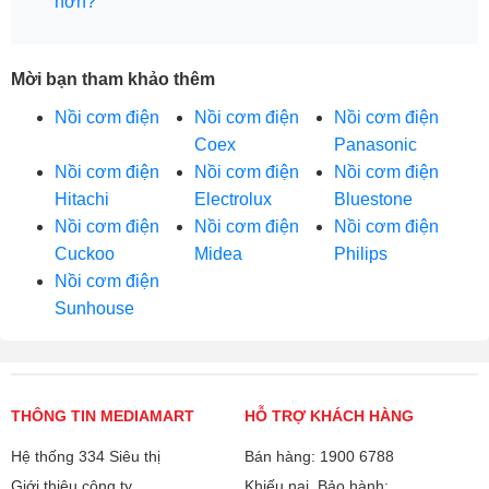
hơn?
Mời bạn tham khảo thêm
Nồi cơm điện
Nồi cơm điện
Nồi cơm điện
Coex
Panasonic
Nồi cơm điện
Nồi cơm điện
Nồi cơm điện
Hitachi
Electrolux
Bluestone
Nồi cơm điện
Nồi cơm điện
Nồi cơm điện
Cuckoo
Midea
Philips
Nồi cơm điện
Sunhouse
THÔNG TIN MEDIAMART
HỖ TRỢ KHÁCH HÀNG
Hệ thống 334 Siêu thị
Bán hàng: 1900 6788
Giới thiệu công ty
Khiếu nại, Bảo hành: