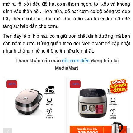
mở ra rồi xới đều để hạt cơm thơm ngon, tơi xốp và không
dính vào thân nồi. Hơn nữa, để hạt cơm có độ bóng và đẹp
hãy thêm một chút dầu mè, dầu ô liu vào trước khi nấu để
tăng sự hấp dẫn cho cơm.
Trên đây là bí kíp nấu cơm giữ trọn chất dinh dưỡng mà bạn
cần nắm được. Đừng quên theo dõi MediaMart để cập nhật
nhanh chóng những thông tin hữu ích nhất.
Tham khảo các mẫu
nồi cơm điện
đang bán tại
MediaMart
-46%
-34%