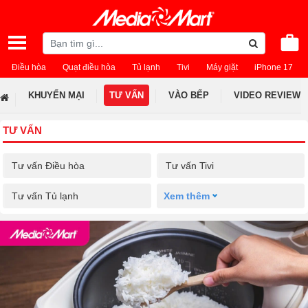
Điều hòa
Quạt điều hòa
Tủ lạnh
Tivi
Máy giặt
iPhone 17
KHUYẾN MẠI
TƯ VẤN
VÀO BẾP
VIDEO REVIEW
TƯ VẤN
Tư vấn Điều hòa
Tư vấn Tivi
Tư vấn Tủ lạnh
Xem thêm