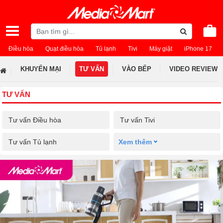
Điều hòa
Quạt điều hòa
Tủ lạnh
Tivi
Máy giặt
iPhone 17
KHUYẾN MẠI
TƯ VẤN
VÀO BẾP
VIDEO REVIEW
TƯ VẤN
Tư vấn Điều hòa
Tư vấn Tivi
Tư vấn Tủ lạnh
Xem thêm