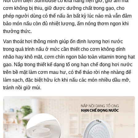
Nồi cơm điện Sunhouse có khả năng hẹn giờ, giữ ấm mà
cơm không bị thiu, giữ được dưỡng chất trong gạo, cho
phép người dùng có thể nấu ăn bất kỳ lúc nào mà vẫn đảm
bảo món nấu còn đủ nhiệt lượng, ấm nóng thơm ngon khi
thưởng thức.
Van thoát hơi thông minh giúp ổn định lượng hơi nước
trong quá trình nấu ở mức cần thiết cho cơm không dính
nhão hay khô mặt, cơm chín ngon bảo toàn vitamin trong hạt
gạo. Nắp trong thiết kế dạng tổ ong hạn chế đọng hơi nước
trên bề mặt làm cơm mau hư, có thể tháo rời nhẹ nhàng để
làm sạch, đặc biệt hữu ích khi nấu các món nhiều dầu mỡ,
tránh nồi giữ mùi.