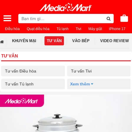
Điều hòa
Quạt điều hòa
Tủ lạnh
Tivi
Máy giặt
iPhone 17
KHUYẾN MẠI
TƯ VẤN
VÀO BẾP
VIDEO REVIEW
TƯ VẤN
Tư vấn Điều hòa
Tư vấn Tivi
Tư vấn Tủ lạnh
Xem thêm