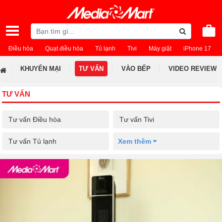
Điều hòa
Quạt điều hòa
Tủ lạnh
Tivi
Máy giặt
iPhone 17
KHUYẾN MẠI
TƯ VẤN
VÀO BẾP
VIDEO REVIEW
TƯ VẤN
Tư vấn Điều hòa
Tư vấn Tivi
Tư vấn Tủ lạnh
Xem thêm