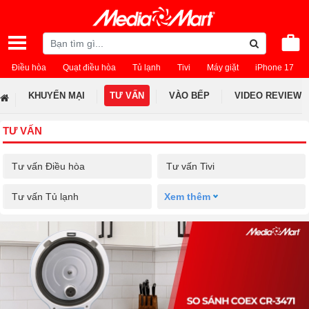
Điều hòa
Quạt điều hòa
Tủ lạnh
Tivi
Máy giặt
iPhone 17
KHUYẾN MẠI
TƯ VẤN
VÀO BẾP
VIDEO REVIEW
TƯ VẤN
Tư vấn Điều hòa
Tư vấn Tivi
Tư vấn Tủ lạnh
Xem thêm