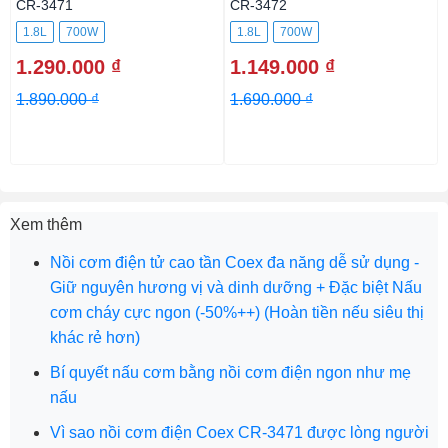
CR-3471
CR-3472
1.8L
700W
1.8L
700W
1.290.000 ₫
1.149.000 ₫
1.890.000 ₫
1.690.000 ₫
Xem thêm
Nồi cơm điện tử cao tần Coex đa năng dễ sử dụng -
Giữ nguyên hương vị và dinh dưỡng + Đặc biệt Nấu
cơm cháy cực ngon (-50%++) (Hoàn tiền nếu siêu thị
khác rẻ hơn)
Bí quyết nấu cơm bằng nồi cơm điện ngon như mẹ
nấu
Vì sao nồi cơm điện Coex CR-3471 được lòng người