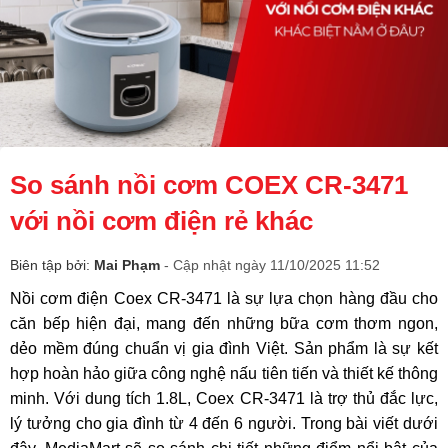
So sánh nồi cơm COEX CR-3471
với nồi cơm điện rẻ khác
Biên tập bởi:
Mai Phạm
- Cập nhật ngày 11/10/2025 11:52
Nồi cơm điện Coex CR-3471 là sự lựa chọn hàng đầu cho
căn bếp hiện đại, mang đến những bữa cơm thơm ngon,
dẻo mềm đúng chuẩn vị gia đình Việt. Sản phẩm là sự kết
hợp hoàn hảo giữa công nghệ nấu tiên tiến và thiết kế thông
minh. Với dung tích 1.8L, Coex CR-3471 là trợ thủ đắc lực,
lý tưởng cho gia đình từ 4 đến 6 người. Trong bài viết dưới