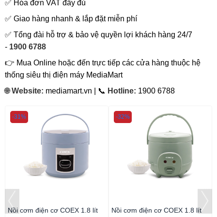
✅ Hóa đơn VAT đầy đủ
✅ Giao hàng nhanh & lắp đặt miễn phí
✅ Tổng đài hỗ trợ & bảo vệ quyền lợi khách hàng 24/7
-
1900 6788
👉 Mua Online hoặc đến trực tiếp các cửa hàng thuộc hệ
thống siêu thị điện máy MediaMart
🌐
Website:
mediamart.vn | 📞
Hotline:
1900 6788
-31%
-32%
Nồi cơm điện cơ COEX 1.8 lít
Nồi cơm điện cơ COEX 1.8 lít