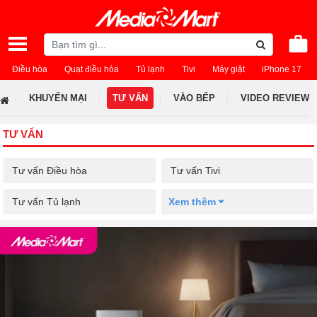
Điều hòa
Quạt điều hòa
Tủ lạnh
Tivi
Máy giặt
iPhone 17
KHUYẾN MẠI
TƯ VẤN
VÀO BẾP
VIDEO REVIEW
TƯ VẤN
Tư vấn Điều hòa
Tư vấn Tivi
Tư vấn Tủ lạnh
Xem thêm