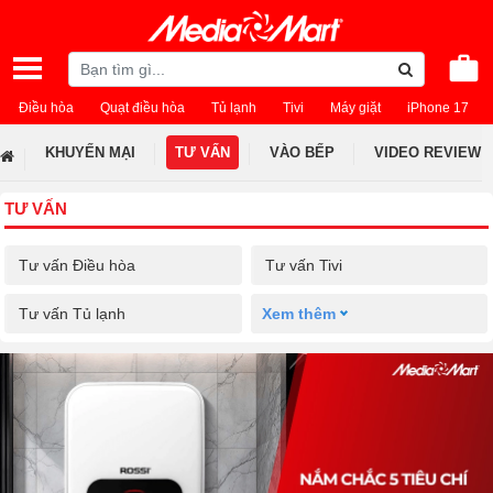
Điều hòa
Quạt điều hòa
Tủ lạnh
Tivi
Máy giặt
iPhone 17
KHUYẾN MẠI
TƯ VẤN
VÀO BẾP
VIDEO REVIEW
TƯ VẤN
Tư vấn Điều hòa
Tư vấn Tivi
Tư vấn Tủ lạnh
Xem thêm