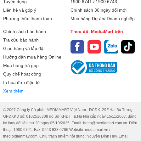
Tuyển dụng
1900 6741
/
1900 6743
Liên hệ và góp ý
Chính sách 30 ngày đổi mới
Phương thức thanh toán
Mua hàng Dự án/ Doanh nghiệp
Chính sách bảo hành
Theo dõi MediaMart trên
Tra cứu bảo hành
Giao hàng và lắp đặt
Hướng dẫn mua hàng Online
Mua hàng trả góp
Quy chế hoạt động
In hóa đơn điện tử
Xem thêm
© 2007 Công ty Cổ phần MEDIAMART Việt Nam - ĐCĐK: 29F Hai Bà Trưng.
GPĐKKD số: 0102516308 do Sở KHĐT Tp.Hà Nội cấp ngày 15/11/2007, đăng
ký thay đổi lần thứ 20 ngày 05/10/2025. Email: hotro@mediamart.com.vn. Điện
thoại: 1900 6741. Fax: 0243 933 0766 Website: mediamart.vn /
thegioidienmay.com. Chịu trách nhiệm nội dung: Nguyễn Đình Huy. Email: