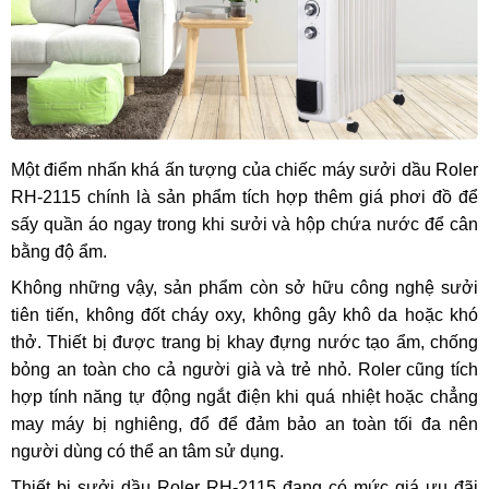
Một điểm nhấn khá ấn tượng của chiếc máy sưởi dầu Roler
RH-2115 chính là sản phẩm tích hợp thêm
giá phơi đồ để
sấy quần áo ngay trong khi sưởi và hộp chứa nước để cân
bằng độ ẩm.
Không những vậy, sản phẩm còn sở hữu công nghệ sưởi
tiên tiến, không đốt cháy oxy, không gây khô da hoặc khó
thở. Thiết bị được trang bị khay đựng nước tạo ẩm, chống
bỏng an toàn cho cả người già và trẻ nhỏ. Roler cũng tích
hợp tính năng tự động ngắt điện khi quá nhiệt hoặc chẳng
may máy bị nghiêng, đổ để đảm bảo an toàn tối đa nên
người dùng có thể an tâm sử dụng.
Thiết bị sưởi dầu Roler RH-2115 đang có mức giá ưu đãi