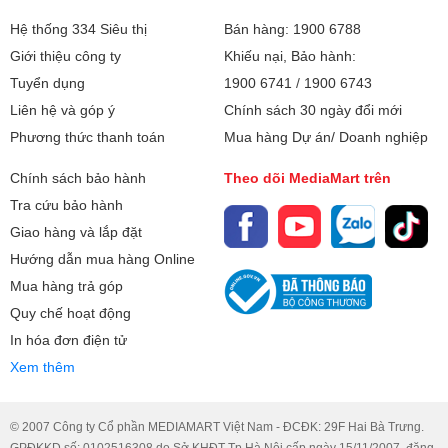
Hệ thống 334 Siêu thị
Bán hàng: 1900 6788
Giới thiệu công ty
Khiếu nại, Bảo hành:
Tuyển dụng
1900 6741
/
1900 6743
Liên hệ và góp ý
Chính sách 30 ngày đổi mới
Phương thức thanh toán
Mua hàng Dự án/ Doanh nghiệp
Chính sách bảo hành
Theo dõi MediaMart trên
Tra cứu bảo hành
Giao hàng và lắp đặt
Hướng dẫn mua hàng Online
Mua hàng trả góp
Quy chế hoạt động
In hóa đơn điện tử
Xem thêm
© 2007 Công ty Cổ phần MEDIAMART Việt Nam - ĐCĐK: 29F Hai Bà Trưng.
GPĐKKD số: 0102516308 do Sở KHĐT Tp.Hà Nội cấp ngày 15/11/2007, đăng