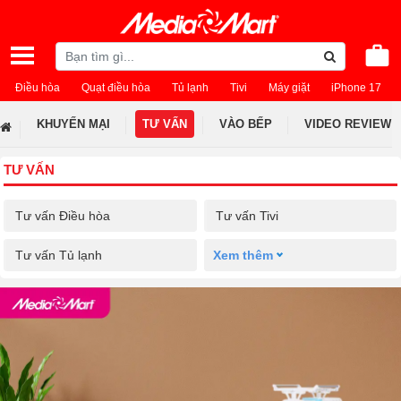
Điều hòa
Quạt điều hòa
Tủ lạnh
Tivi
Máy giặt
iPhone 17
KHUYẾN MẠI
TƯ VẤN
VÀO BẾP
VIDEO REVIEW
TƯ VẤN
Tư vấn Điều hòa
Tư vấn Tivi
Tư vấn Tủ lạnh
Xem thêm