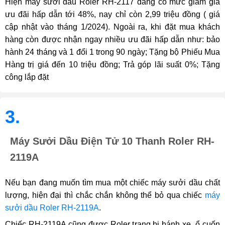
Hiện máy sưởi dầu Roler RH-2117 đang có mức giảm giá
ưu đãi hấp dẫn tới 48%, nay chỉ còn 2,99 triệu đồng ( giá
cập nhật vào tháng 1/2024). Ngoài ra, khi đặt mua khách
hàng còn được nhận ngay nhiều ưu đãi hấp dẫn như: bảo
hành 24 tháng và 1 đổi 1 trong 90 ngày; Tặng bộ Phiếu Mua
Hàng trị giá đến 10 triệu đồng; Trả góp lãi suất 0%; Tặng
công lắp đặt
3.
Máy Sưởi Dầu Điện Tử 10 Thanh Roler RH-
2119A
Nếu bạn đang muốn tìm mua một chiếc máy sưởi dầu chất
lượng, hiện đại thì chắc chắn không thể bỏ qua chiếc
máy
sưởi dầu Roler RH-2119A
.
Chiếc RH-2119A cũng được Roler trang bị bánh xe, ổ cuốn