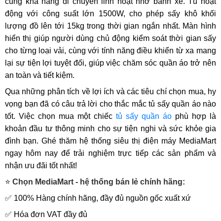
cùng khả năng di chuyển linh hoạt nhờ bánh xe. Tủ hoạt
động với công suất lớn 1500W, cho phép sấy khô khối
lượng đồ lên tới 15kg trong thời gian ngắn nhất. Màn hình
hiển thị giúp người dùng chủ động kiểm soát thời gian sấy
cho từng loại vải, cùng với tính năng điều khiển từ xa mang
lại sự tiện lợi tuyệt đối, giúp việc chăm sóc quần áo trở nên
an toàn và tiết kiệm.
Qua những phân tích về lợi ích và các tiêu chí chọn mua, hy
vọng bạn đã có câu trả lời cho thắc mắc tủ sấy quần áo nào
tốt. Việc chọn mua một chiếc
tủ sấy quần áo
phù hợp là
khoản đầu tư thông minh cho sự tiện nghi và sức khỏe gia
đình bạn. Ghé thăm hệ thống siêu thị điện máy MediaMart
ngay hôm nay để trải nghiệm trực tiếp các sản phẩm và
nhận ưu đãi tốt nhất!
⭐
Chọn MediaMart - hệ thống bán lẻ chính hãng:
✅ 100% Hàng chính hãng, đầy đủ nguồn gốc xuất xứ
✅ Hóa đơn VAT đầy đủ