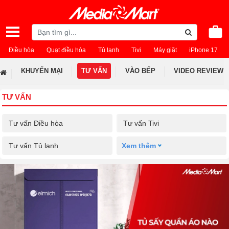
Điều hòa
Quạt điều hòa
Tủ lạnh
Tivi
Máy giặt
iPhone 17
KHUYẾN MẠI
TƯ VẤN
VÀO BẾP
VIDEO REVIEW
TƯ VẤN
Tư vấn Điều hòa
Tư vấn Tivi
Tư vấn Tủ lạnh
Xem thêm