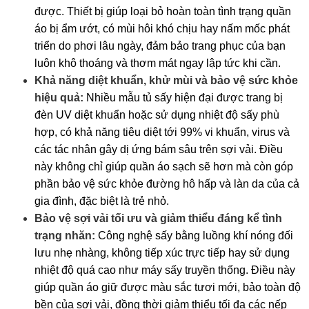
được. Thiết bị giúp loại bỏ hoàn toàn tình trạng quần
áo bị ẩm ướt, có mùi hôi khó chịu hay nấm mốc phát
triển do phơi lâu ngày, đảm bảo trang phục của bạn
luôn khô thoáng và thơm mát ngay lập tức khi cần.
Khả năng diệt khuẩn, khử mùi và bảo vệ sức khỏe
hiệu quả:
Nhiều mẫu tủ sấy hiện đại được trang bị
đèn UV diệt khuẩn hoặc sử dụng nhiệt độ sấy phù
hợp, có khả năng tiêu diệt tới 99% vi khuẩn, virus và
các tác nhân gây dị ứng bám sâu trên sợi vải. Điều
này không chỉ giúp quần áo sạch sẽ hơn mà còn góp
phần bảo vệ sức khỏe đường hô hấp và làn da của cả
gia đình, đặc biệt là trẻ nhỏ.
Bảo vệ sợi vải tối ưu và giảm thiểu đáng kể tình
trạng nhăn:
Công nghệ sấy bằng luồng khí nóng đối
lưu nhẹ nhàng, không tiếp xúc trực tiếp hay sử dụng
nhiệt độ quá cao như máy sấy truyền thống. Điều này
giúp quần áo giữ được màu sắc tươi mới, bảo toàn độ
bền của sợi vải, đồng thời giảm thiểu tối đa các nếp