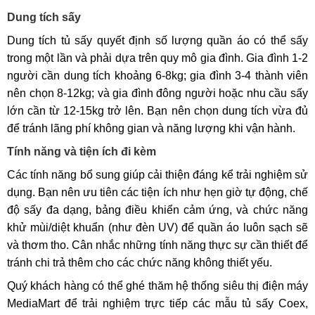
Dung tích sấy
Dung tích tủ sấy quyết định số lượng quần áo có thể sấy
trong một lần và phải dựa trên quy mô gia đình. Gia đình 1-2
người cần dung tích khoảng 6-8kg; gia đình 3-4 thành viên
nên chọn 8-12kg; và gia đình đông người hoặc nhu cầu sấy
lớn cần từ 12-15kg trở lên. Bạn nên chọn dung tích vừa đủ
để tránh lãng phí không gian và năng lượng khi vận hành.
Tính năng và tiện ích đi kèm
Các tính năng bổ sung giúp cải thiện đáng kể trải nghiệm sử
dụng. Bạn nên ưu tiên các tiện ích như hẹn giờ tự động, chế
độ sấy đa dạng, bảng điều khiển cảm ứng, và chức năng
khử mùi/diệt khuẩn (như đèn UV) để quần áo luôn sạch sẽ
và thơm tho. Cân nhắc những tính năng thực sự cần thiết để
tránh chi trả thêm cho các chức năng không thiết yếu.
Quý khách hàng có thể ghé thăm hệ thống siêu thị điện máy
MediaMart để trải nghiệm trực tiếp các mẫu tủ sấy Coex,