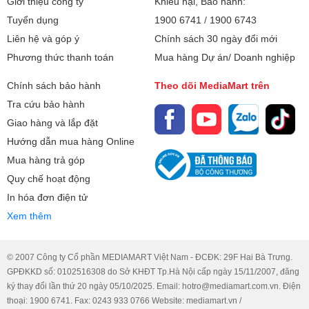
Giới thiệu công ty
Khiếu nại, Bảo hành:
Tuyển dụng
1900 6741
/
1900 6743
Liên hệ và góp ý
Chính sách 30 ngày đổi mới
Phương thức thanh toán
Mua hàng Dự án/ Doanh nghiệp
Chính sách bảo hành
Theo dõi MediaMart trên
Tra cứu bảo hành
Giao hàng và lắp đặt
Hướng dẫn mua hàng Online
Mua hàng trả góp
Quy chế hoạt động
In hóa đơn điện tử
Xem thêm
© 2007 Công ty Cổ phần MEDIAMART Việt Nam - ĐCĐK: 29F Hai Bà Trưng.
GPĐKKD số: 0102516308 do Sở KHĐT Tp.Hà Nội cấp ngày 15/11/2007, đăng
ký thay đổi lần thứ 20 ngày 05/10/2025. Email: hotro@mediamart.com.vn. Điện
thoại: 1900 6741. Fax: 0243 933 0766 Website: mediamart.vn /