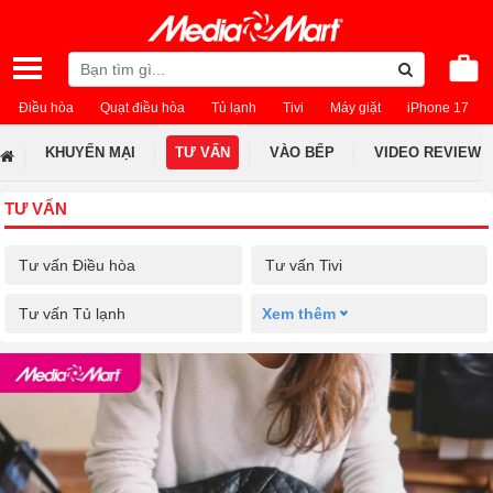
Điều hòa
Quạt điều hòa
Tủ lạnh
Tivi
Máy giặt
iPhone 17
KHUYẾN MẠI
TƯ VẤN
VÀO BẾP
VIDEO REVIEW
TƯ VẤN
Tư vấn Điều hòa
Tư vấn Tivi
Tư vấn Tủ lạnh
Xem thêm