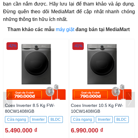
bạn cần nắm được. Hãy lưu lại để tham khảo và áp dụng.
Đừng quên theo dõi MediaMart để cập nhật nhanh chóng
những thông tin hữu ích nhất.
Tham khảo các mẫu
máy giặt
đang bán tại MediaMart
-42%
-41%
Coex Inverter 8.5 Kg FW-
Coex Inverter 10.5 Kg FW-
80CW1408IGB
10CW1408IGB
Cửa ngang
Inverter
BLDC
Cửa ngang
Inverter
BLDC
8.5Kg
10.5Kg
5.490.000 ₫
6.990.000 ₫