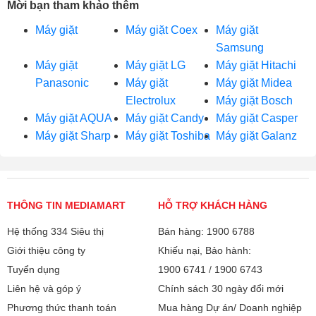
Mời bạn tham khảo thêm
Máy giặt
Máy giặt Coex
Máy giặt
Samsung
Máy giặt
Máy giặt LG
Máy giặt Hitachi
Panasonic
Máy giặt
Máy giặt Midea
Electrolux
Máy giặt Bosch
Máy giặt AQUA
Máy giặt Candy
Máy giặt Casper
Máy giặt Sharp
Máy giặt Toshiba
Máy giặt Galanz
THÔNG TIN MEDIAMART
HỖ TRỢ KHÁCH HÀNG
Hệ thống 334 Siêu thị
Bán hàng: 1900 6788
Giới thiệu công ty
Khiếu nại, Bảo hành:
Tuyển dụng
1900 6741
/
1900 6743
Liên hệ và góp ý
Chính sách 30 ngày đổi mới
Phương thức thanh toán
Mua hàng Dự án/ Doanh nghiệp