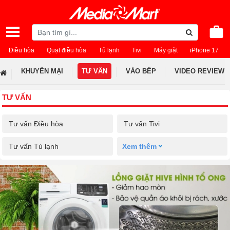
Điều hòa
Quạt điều hòa
Tủ lạnh
Tivi
Máy giặt
iPhone 17
KHUYẾN MẠI
TƯ VẤN
VÀO BẾP
VIDEO REVIEW
TƯ VẤN
Tư vấn Điều hòa
Tư vấn Tivi
Tư vấn Tủ lạnh
Xem thêm