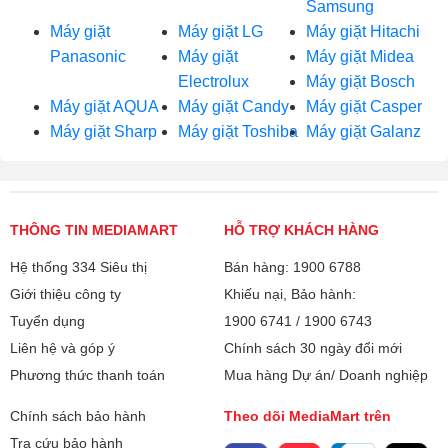
Samsung
Máy giặt
Máy giặt LG
Máy giặt Hitachi
Panasonic
Máy giặt
Máy giặt Midea
Electrolux
Máy giặt Bosch
Máy giặt AQUA
Máy giặt Candy
Máy giặt Casper
Máy giặt Sharp
Máy giặt Toshiba
Máy giặt Galanz
THÔNG TIN MEDIAMART
HỖ TRỢ KHÁCH HÀNG
Hệ thống 334 Siêu thị
Bán hàng: 1900 6788
Giới thiệu công ty
Khiếu nại, Bảo hành:
Tuyển dụng
1900 6741
/
1900 6743
Liên hệ và góp ý
Chính sách 30 ngày đổi mới
Phương thức thanh toán
Mua hàng Dự án/ Doanh nghiệp
Chính sách bảo hành
Theo dõi MediaMart trên
Tra cứu bảo hành