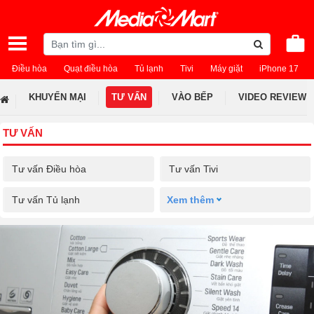
Điều hòa
Quạt điều hòa
Tủ lạnh
Tivi
Máy giặt
iPhone 17
KHUYẾN MẠI
TƯ VẤN
VÀO BẾP
VIDEO REVIEW
TƯ VẤN
Tư vấn Điều hòa
Tư vấn Tivi
Tư vấn Tủ lạnh
Xem thêm