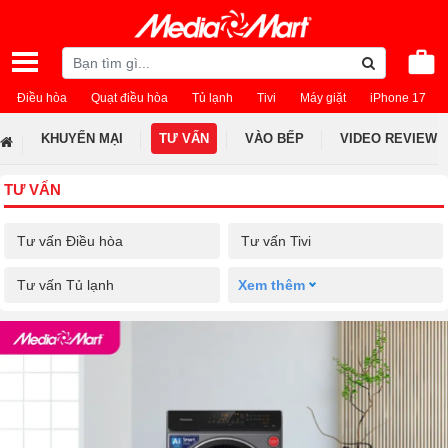
Điều hòa
Quạt điều hòa
Tủ lạnh
Tivi
Máy giặt
iPhone 17
KHUYẾN MẠI
TƯ VẤN
VÀO BẾP
VIDEO REVIEW
TƯ VẤN
Tư vấn Điều hòa
Tư vấn Tivi
Tư vấn Tủ lạnh
Xem thêm