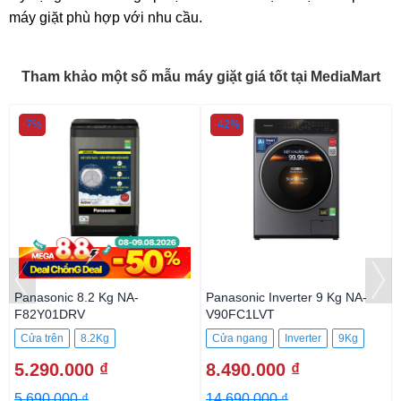
máy giặt phù hợp với nhu cầu.
Tham khảo một số mẫu máy giặt giá tốt tại MediaMart
-7%
-42%
Panasonic 8.2 Kg NA-
Panasonic Inverter 9 Kg NA-
F82Y01DRV
V90FC1LVT
Cửa trên
8.2Kg
Cửa ngang
Inverter
9Kg
5.290.000 ₫
8.490.000 ₫
5.690.000 ₫
14.690.000 ₫