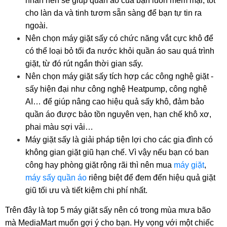
nhăn nên sẽ giúp quần áo của bạn luôn mềm mại, tốt
cho làn da và tinh tươm sẵn sàng để bạn tự tin ra
ngoài.
Nên chọn máy giặt sấy có chức năng vắt cực khô để
có thể loại bỏ tối đa nước khỏi quần áo sau quá trình
giặt, từ đó rút ngắn thời gian sấy.
Nên chọn máy giặt sấy tích hợp các công nghệ giặt -
sấy hiện đại như công nghệ Heatpump, công nghệ
AI… để giúp nâng cao hiệu quả sấy khô, đảm bảo
quần áo được bảo tồn nguyên vẹn, hạn chế khô xơ,
phai màu sợi vải…
Máy giặt sấy là giải pháp tiện lợi cho các gia đình có
không gian giặt giũ hạn chế. Vì vậy nếu bạn có ban
công hay phòng giặt rộng rãi thì nên mua
máy giặt
,
máy sấy quần áo
riêng biệt để đem đến hiệu quả giặt
giũ tối ưu và tiết kiệm chi phí nhất.
Trên đây là top 5 máy giặt sấy nên có trong mùa mưa bão
mà MediaMart muốn gợi ý cho bạn. Hy vọng với một chiếc