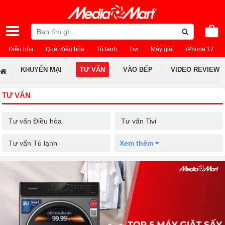
Điều hòa
Quạt điều hòa
Tủ lạnh
Tivi
Máy giặt
iPhone 17
KHUYẾN MẠI
TƯ VẤN
VÀO BẾP
VIDEO REVIEW
TƯ VẤN
Tư vấn Điều hòa
Tư vấn Tivi
Tư vấn Tủ lạnh
Xem thêm