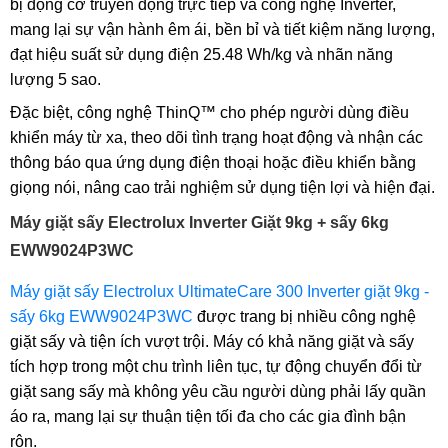
bị động cơ truyền động trực tiếp và công nghệ Inverter,
mang lại sự vận hành êm ái, bền bỉ và tiết kiệm năng lượng,
đạt hiệu suất sử dụng điện 25.48 Wh/kg và nhãn năng
lượng 5 sao.
Đặc biệt, công nghệ ThinQ™ cho phép người dùng điều
khiển máy từ xa, theo dõi tình trạng hoạt động và nhận các
thông báo qua ứng dụng điện thoại hoặc điều khiển bằng
giọng nói, nâng cao trải nghiệm sử dụng tiện lợi và hiện đại.
Máy giặt sấy Electrolux Inverter Giặt 9kg + sấy 6kg
EWW9024P3WC
Máy giặt sấy Electrolux UltimateCare 300 Inverter giặt 9kg -
sấy 6kg EWW9024P3WC
được trang bị nhiều công nghệ
giặt sấy và tiện ích vượt trội. Máy có khả năng giặt và sấy
tích hợp trong một chu trình liên tục, tự động chuyển đổi từ
giặt sang sấy mà không yêu cầu người dùng phải lấy quần
áo ra, mang lại sự thuận tiện tối đa cho các gia đình bận
rộn.