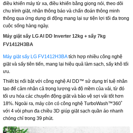
điều khiển máy từ xa, điều khiển bằng giọng nói, theo dõi
chu trình giặt, nhận thông báo và chẩn đoán thông minh
thông qua ứng dụng di động mang lại sự tiện lợi tối đa trong
cuộc sống hàng ngày.
Máy giặt sấy LG AI DD Inverter 12kg + sấy 7kg
FV1412H3BA
Máy giặt sấy LG FV1412H3BA
tích hợp nhiều công nghệ
giặt và sấy tiên tiến, mang lại hiệu quả làm sạch, sấy khô tối
ưu.
Thiết bị nổi bật với công nghệ AI DD™ sử dụng trí tuệ nhân
tạo để cảm nhận cả trọng lượng và độ mềm của vải, từ đó
tối ưu hóa các chuyển động giặt và bảo vệ sợi vải tốt hơn
18%. Ngoài ra, máy còn có công nghệ TurboWash™360˚
với 4 vòi phun đa chiều 3D giúp giặt sạch quần áo nhanh
chóng chỉ trong 39 phút.