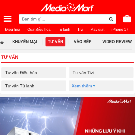
Điều hòa
Quạt điều hòa
Tủ lạnh
Tivi
Máy giặt
iPhone 17
KHUYẾN MẠI
TƯ VẤN
VÀO BẾP
VIDEO REVIEW
TƯ VẤN
Tư vấn Điều hòa
Tư vấn Tivi
Tư vấn Tủ lạnh
Xem thêm