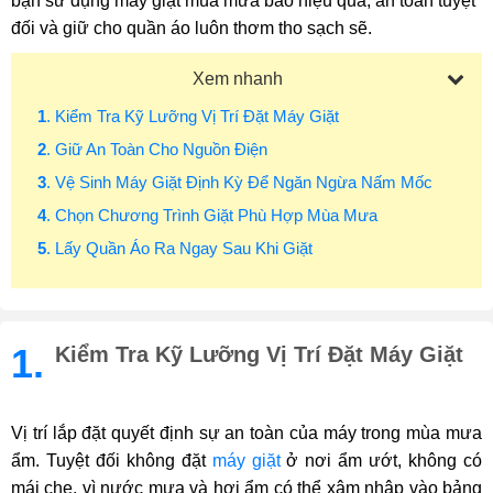
bạn sử dụng máy giặt mùa mưa bão hiệu quả, an toàn tuyệt
đối và giữ cho quần áo luôn thơm tho sạch sẽ.
Xem nhanh
1
. Kiểm Tra Kỹ Lưỡng Vị Trí Đặt Máy Giặt
2
. Giữ An Toàn Cho Nguồn Điện
3
. Vệ Sinh Máy Giặt Định Kỳ Để Ngăn Ngừa Nấm Mốc
4
. Chọn Chương Trình Giặt Phù Hợp Mùa Mưa
5
. Lấy Quần Áo Ra Ngay Sau Khi Giặt
1.
Kiểm Tra Kỹ Lưỡng Vị Trí Đặt Máy Giặt
Vị trí lắp đặt quyết định sự an toàn của máy trong mùa mưa
ẩm. Tuyệt đối không đặt
máy giặt
ở nơi ẩm ướt, không có
mái che, vì nước mưa và hơi ẩm có thể xâm nhập vào bảng