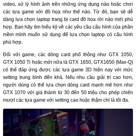
video, xử lý hình ảnh trên những ứng dụng nào hoặc chơi 
các tựa game với đồ họa như thế nào. Từ đó, bạn sẽ dễ 
dàng lựa chọn laptop trang bị card đồ họa rời nào mới phù 
hợp. Bạn hãy tìm hiểu kỹ về các yêu cầu cấu hình của phần 
mềm mình muốn sử dụng để lựa chọn laptop có cấu hình 
phù hợp.
Đối với game, các dòng card phổ thông như GTX 1050, 
GTX 1050 Ti hoặc mới nữa là GTX 1650, GTX1650 (Max-Q) 
có thể đáp ứng được các tựa game 3D hiện nay với mức 
setting trung bình đến khá. Nếu nhu cầu giải trí cao hơn, 
người dùng có thể lựa chọn dòng card mạnh mẽ hơn như 
GTX 1070 với giá thành từ 30 đến 50 triệu cho phép chiến 
mượt các tựa game với setting cao hoặc thậm chí là tối đa.