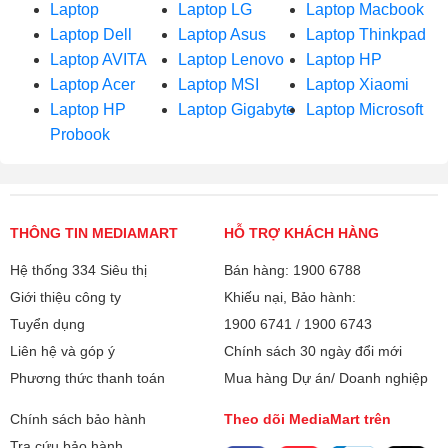
Laptop
Laptop LG
Laptop Macbook
Laptop Dell
Laptop Asus
Laptop Thinkpad
Laptop AVITA
Laptop Lenovo
Laptop HP
Laptop Acer
Laptop MSI
Laptop Xiaomi
Laptop HP
Laptop Gigabyte
Laptop Microsoft
Probook
THÔNG TIN MEDIAMART
HỖ TRỢ KHÁCH HÀNG
Hệ thống 334 Siêu thị
Bán hàng: 1900 6788
Giới thiệu công ty
Khiếu nại, Bảo hành:
Tuyển dụng
1900 6741
/
1900 6743
Liên hệ và góp ý
Chính sách 30 ngày đổi mới
Phương thức thanh toán
Mua hàng Dự án/ Doanh nghiệp
Chính sách bảo hành
Theo dõi MediaMart trên
Tra cứu bảo hành