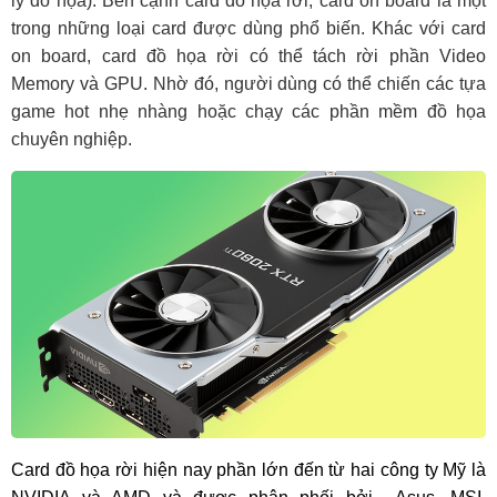
lý đồ họa). Bên cạnh card đồ họa rời, card on board là một 
trong những loại card được dùng phổ biến. Khác với card 
on board, card đồ họa rời có thể tách rời phần Video 
Memory và GPU. Nhờ đó, người dùng có thể chiến các tựa 
game hot nhẹ nhàng hoặc chạy các phần mềm đồ họa 
chuyên nghiệp.
Card đồ họa rời hiện nay phần lớn đến từ hai công ty Mỹ là 