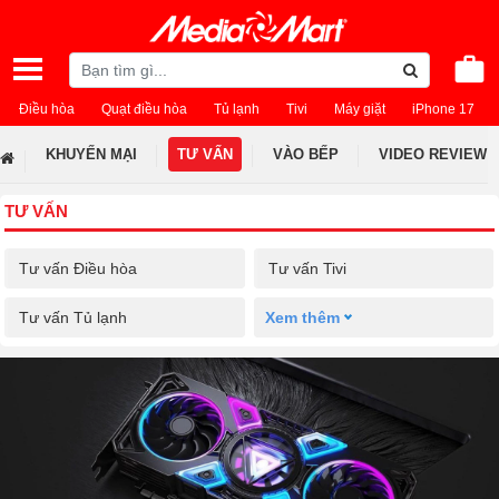
Điều hòa
Quạt điều hòa
Tủ lạnh
Tivi
Máy giặt
iPhone 17
KHUYẾN MẠI
TƯ VẤN
VÀO BẾP
VIDEO REVIEW
TƯ VẤN
Tư vấn Điều hòa
Tư vấn Tivi
Tư vấn Tủ lạnh
Xem thêm