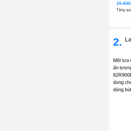
15.490
Tặng qu
2.
L
Một lựa 
ấn tượng
82R900ED
dung cho
dùng bút