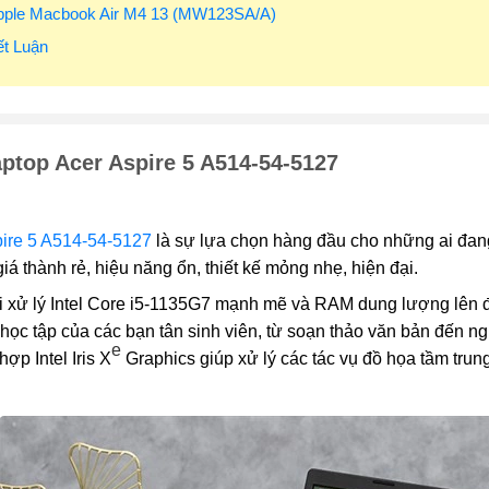
Apple Macbook Air M4 13 (MW123SA/A)
ết Luận
ptop Acer Aspire 5 A514-54-5127
pire 5 A514-54-5127
là sự lựa chọn hàng đầu cho những ai đang
giá thành rẻ, hiệu năng ổn, thiết kế mỏng nhẹ, hiện đại.
vi xử lý Intel Core i5-1135G7 mạnh mẽ và RAM dung lượng lên
học tập của các bạn tân sinh viên, từ soạn thảo văn bản đến ng
e
hợp Intel Iris X
Graphics giúp xử lý các tác vụ đồ họa tầm trun
…