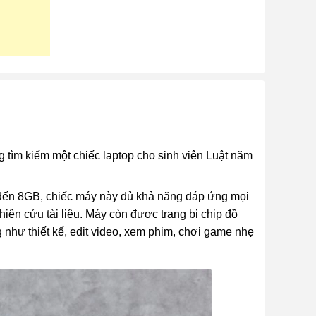
 tìm kiếm một chiếc laptop cho sinh viên Luật năm
 đến 8GB, chiếc máy này đủ khả năng đáp ứng mọi
hiên cứu tài liệu. Máy còn được trang bị chip đồ
g như thiết kế, edit video, xem phim, chơi game nhẹ