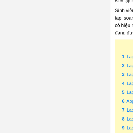
Biên tập 
Sinh viê
tạp, soạ
có hiệu 
đang đượ
1
. La
2
. L
3
. L
4
. La
5
. L
6
. A
7
. La
8
. L
9
. La