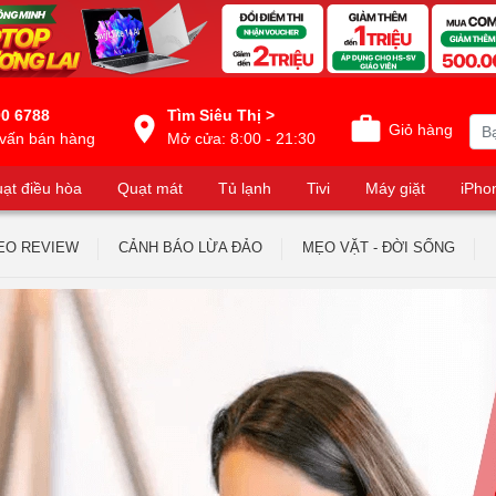
0 6788
Tìm Siêu Thị >
Giỏ hàng
vấn bán hàng
Mở cửa: 8:00 - 21:30
ạt điều hòa
Quạt mát
Tủ lạnh
Tivi
Máy giặt
iPho
EO REVIEW
CẢNH BÁO LỪA ĐẢO
MẸO VẶT - ĐỜI SỐNG