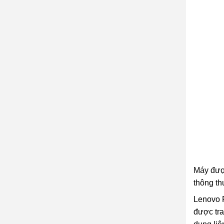
Máy được
thông th
Lenovo 
được tra