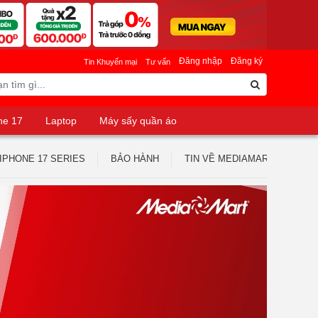
Đăng nhập
Đăng ký
Tin Khuyến mại
Tư vấn
ne 17
Laptop
Máy sấy quần áo
IPHONE 17 SERIES
BẢO HÀNH
TIN VỀ MEDIAMART
TUY