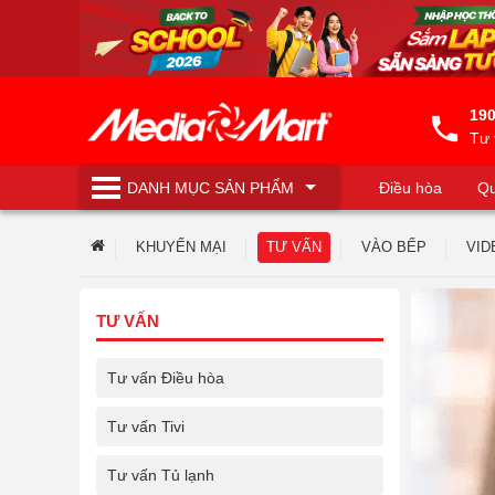
190
Tư 
DANH MỤC
SẢN PHẨM
Điều hòa
Qu
Máy lọc nước
KHUYẾN MẠI
TƯ VẤN
VÀO BẾP
VID
TƯ VẤN
Tư vấn Điều hòa
Tư vấn Tivi
Tư vấn Tủ lạnh