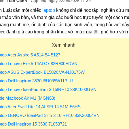
bởi:
Trần Oanh
- Cập nhật ngày 22/08/2025 11:39
n Luật cần một chiếc
laptop
không chỉ để học tập, nghiên cứu m
n thảo văn bản, và tham gia các buổi học trực tuyến một cách 
năng mạnh mẽ, ổn định của các bạn sinh viên, trong bài viết nà
c đánh giá cao trong phân khúc với mức giá tốt, phù hợp với 
Xem nhanh
ptop Acer Aspire 5 A514-54-5127
aptop Lenovo Flex5 14ALC7 82R900EDVN
aptop ASUS ExpertBook B1502CVA-NJ0175W
ptop Dell Inspiron 3530 I5U085W11BLU
aptop Lenovo IdeaPad Slim 3 15IRH10 83K1000GVN
pple Macbook Air M1 (MGN63)
ptop Acer Swift Lite 14 AI SFL14-51M-56HS
aptop LENOVO IdeaPad Slim 3 16IRH10 83K20004VN
ptop Dell Inspiron 15 3530 71053721