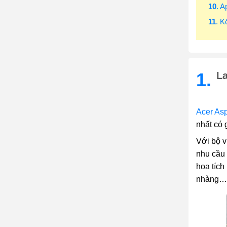
10
. 
11
. K
1.
La
Acer As
nhất có 
Với bộ 
nhu cầu 
họa tích 
nhàng