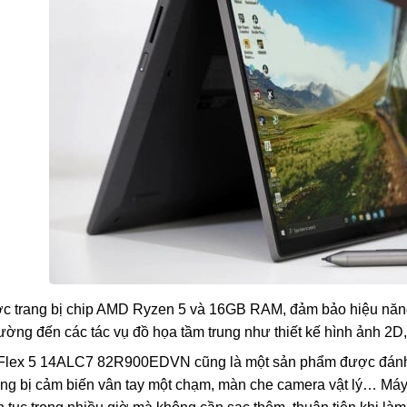
 trang bị chip AMD Ryzen 5 và 16GB RAM, đảm bảo hiệu năng v
ường đến các tác vụ đồ họa tầm trung như thiết kế hình ảnh 2
Flex 5 14ALC7 82R900EDVN cũng là một sản phẩm được đánh giá
ng bị cảm biến vân tay một chạm, màn che camera vật lý… Máy