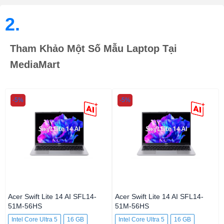
2.
Tham Khảo Một Số Mẫu Laptop Tại
MediaMart
-5%
-5%
Acer Swift Lite 14 AI SFL14-
Acer Swift Lite 14 AI SFL14-
51M-56HS
51M-56HS
Intel Core Ultra 5
16 GB
Intel Core Ultra 5
16 GB