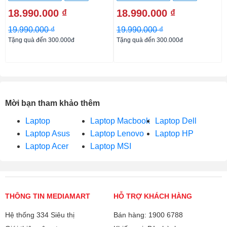
512GB SSD
512GB SSD
18.990.000 ₫
18.990.000 ₫
19.990.000 ₫
19.990.000 ₫
Tặng quà đến 300.000đ
Tặng quà đến 300.000đ
Mời bạn tham khảo thêm
Laptop
Laptop Macbook
Laptop Dell
Laptop Asus
Laptop Lenovo
Laptop HP
Laptop Acer
Laptop MSI
THÔNG TIN MEDIAMART
HỖ TRỢ KHÁCH HÀNG
Hệ thống 334 Siêu thị
Bán hàng: 1900 6788