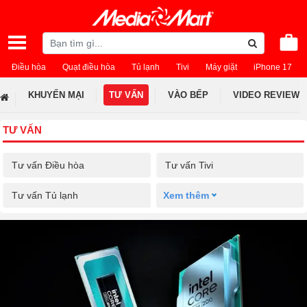
Điều hòa
Quạt điều hòa
Tủ lạnh
Tivi
Máy giặt
iPhone 17
KHUYẾN MẠI
TƯ VẤN
VÀO BẾP
VIDEO REVIEW
TƯ VẤN
Tư vấn Điều hòa
Tư vấn Tivi
Tư vấn Tủ lạnh
Xem thêm