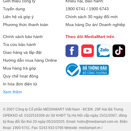
Giới thiệu công ty
Khiếu nại, Bảo hành:
Tuyển dụng
1900 6741
/
1900 6743
Liên hệ và góp ý
Chính sách 30 ngày đổi mới
Phương thức thanh toán
Mua hàng Dự án/ Doanh nghiệp
Chính sách bảo hành
Theo dõi MediaMart trên
Tra cứu bảo hành
Giao hàng và lắp đặt
Hướng dẫn mua hàng Online
Mua hàng trả góp
Quy chế hoạt động
In hóa đơn điện tử
Xem thêm
© 2007 Công ty Cổ phần MEDIAMART Việt Nam - ĐCĐK: 29F Hai Bà Trưng.
GPĐKKD số: 0102516308 do Sở KHĐT Tp.Hà Nội cấp ngày 15/11/2007, đăng
ký thay đổi lần thứ 20 ngày 05/10/2025. Email: hotro@mediamart.com.vn. Điện
thoại: 1900 6741. Fax: 0243 933 0766 Website: mediamart.vn /