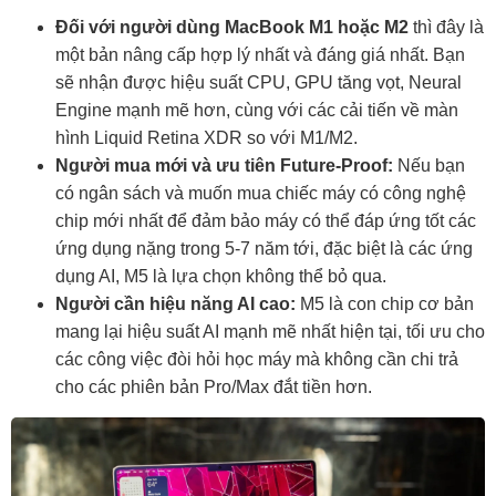
Đối với người dùng MacBook M1 hoặc M2
thì đây là
một bản nâng cấp hợp lý nhất và đáng giá nhất. Bạn
sẽ nhận được hiệu suất CPU, GPU tăng vọt, Neural
Engine mạnh mẽ hơn, cùng với các cải tiến về màn
hình Liquid Retina XDR so với M1/M2.
Người mua mới và ưu tiên Future-Proof:
Nếu bạn
có ngân sách và muốn mua chiếc máy có công nghệ
chip mới nhất để đảm bảo máy có thể đáp ứng tốt các
ứng dụng nặng trong 5-7 năm tới, đặc biệt là các ứng
dụng AI, M5 là lựa chọn không thể bỏ qua.
Người cần hiệu năng AI cao:
M5 là con chip cơ bản
mang lại hiệu suất AI mạnh mẽ nhất hiện tại, tối ưu cho
các công việc đòi hỏi học máy mà không cần chi trả
cho các phiên bản Pro/Max đắt tiền hơn.