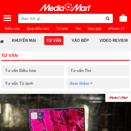
Điều hòa
Quạt điều hòa
Tủ lạnh
Tivi
Máy giặt
iPhone 17
KHUYẾN MẠI
TƯ VẤN
VÀO BẾP
VIDEO REVIEW
TƯ VẤN
Tư vấn Điều hòa
Tư vấn Tivi
Tư vấn Tủ lạnh
Xem thêm