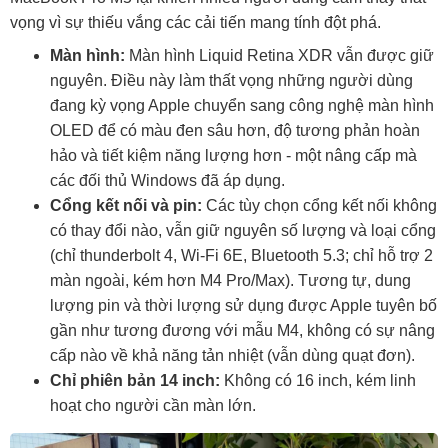
vọng vì sự thiếu vắng các cải tiến mang tính đột phá.
Màn hình:
Màn hình Liquid Retina XDR vẫn được giữ
nguyên. Điều này làm thất vọng những người dùng
đang kỳ vọng Apple chuyển sang công nghệ màn hình
OLED để có màu đen sâu hơn, độ tương phản hoàn
hảo và tiết kiệm năng lượng hơn - một nâng cấp mà
các đối thủ Windows đã áp dụng.
Cổng kết nối và pin:
Các tùy chọn cổng kết nối không
có thay đổi nào, vẫn giữ nguyên số lượng và loại cổng
(chỉ thunderbolt 4, Wi-Fi 6E, Bluetooth 5.3; chỉ hỗ trợ 2
màn ngoài, kém hơn M4 Pro/Max). Tương tự, dung
lượng pin và thời lượng sử dụng được Apple tuyên bố
gần như tương đương với mẫu M4, không có sự nâng
cấp nào về khả năng tản nhiệt (vẫn dùng quạt đơn).
Chỉ phiên bản 14 inch:
Không có 16 inch, kém linh
hoạt cho người cần màn lớn.