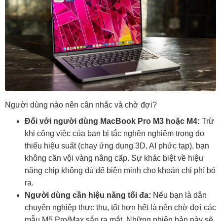
Người dùng nào nên cân nhắc và chờ đợi?
Đối với người dùng MacBook Pro M3 hoặc M4:
Trừ
khi công việc của bạn bị tắc nghẽn nghiêm trọng do
thiếu hiệu suất (chạy ứng dụng 3D, AI phức tạp), bạn
không cần vội vàng nâng cấp. Sự khác biệt về hiệu
năng chip không đủ để biện minh cho khoản chi phí bỏ
ra.
Người dùng cần hiệu năng tối đa:
Nếu bạn là dân
chuyên nghiệp thực thụ, tốt hơn hết là nên chờ đợi các
mẫu M5 Pro/Max sắp ra mắt. Những phiên bản này sẽ