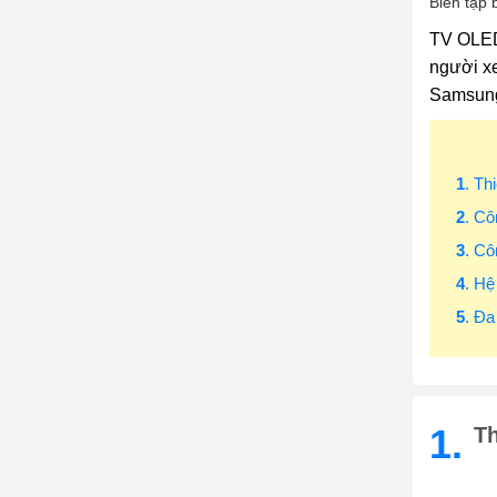
Biên tập 
TV OLED
người x
Samsung 
1
. Th
2
. Cô
3
. C
4
. Hệ
5
. Đa
1.
Th