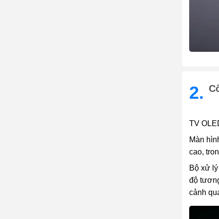
2.
C
TV OLED
Màn hình
cao, tro
Bộ xử lý
độ tương
cảnh qua