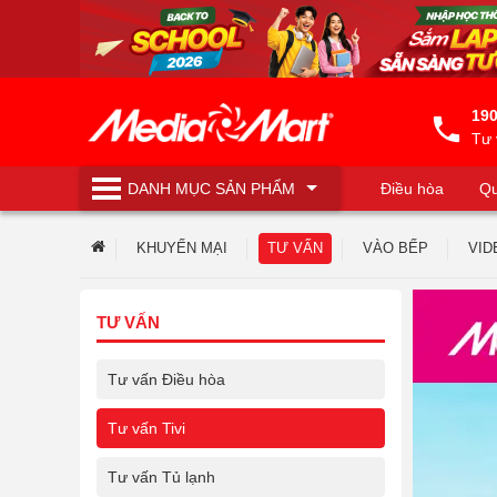
190
Tư 
DANH MỤC
SẢN PHẨM
Điều hòa
Qu
Máy lọc nước
KHUYẾN MẠI
TƯ VẤN
VÀO BẾP
VID
TƯ VẤN
Tư vấn Điều hòa
Tư vấn Tivi
Tư vấn Tủ lạnh