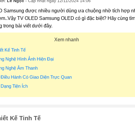
bởi:
Lê Ngọc
- Cập nhật ngày 12/11/2024 14:06
 Samsung được nhiều người dùng ưa chuộng nhờ tích hợp nhiề
em..Vậy TV OLED Samsung OLED có gì đặc biệt? Hãy cùng tì
trong bài viết dưới đây.
Xem nhanh
iết Kế Tinh Tế
ng Nghệ Hình Ảnh Hiện Đại
ông Nghệ Âm Thanh
 Điều Hành Có Giao Diện Trực Quan
 Dạng Tiện Ích
iết Kế Tinh Tế