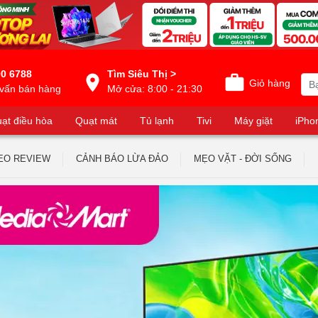
0 6788
Tìm Siêu Thị >
Giỏ hàng
vấn bán hàng
Mở cửa: 8:00 - 21:30
ạt điều hòa
Quạt mát
Tủ lạnh
Tivi
Máy giặt
iPho
EO REVIEW
CẢNH BÁO LỪA ĐẢO
MẸO VẶT - ĐỜI SỐNG