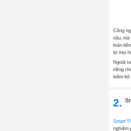
Công ngh
sâu, mà 
toán tiê
từ mọi h
Ngoài ra
riêng ch
kiếm trở
2.
Sm
Smart T
nghiệm g