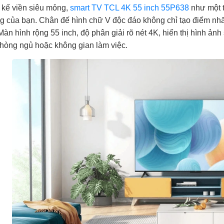
t kế viền siêu mỏng,
smart TV TCL 4K 55 inch 55P638
như một t
g của bạn. Chân đế hình chữ V độc đáo không chỉ tạo điểm nh
Màn hình rộng 55 inch, độ phân giải rõ nét 4K, hiển thị hình ả
hòng ngủ hoặc không gian làm việc.