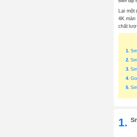
Biên tập 
Lại một 
4K màn h
chất lượ
1
. Sm
2
. Sm
3
. Sm
4
. Go
5
. S
1.
Sm