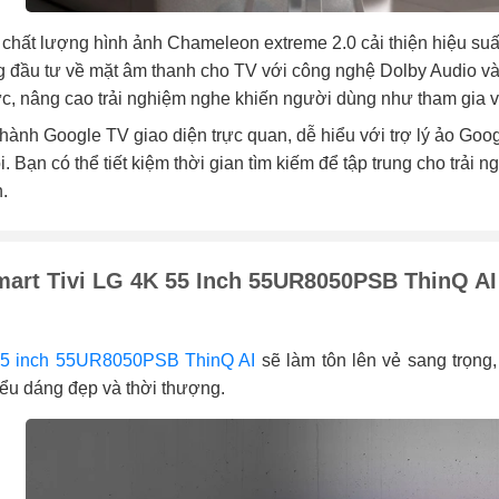
 chất lượng hình ảnh Chameleon extreme 2.0 cải thiện hiệu suấ
g đầu tư về mặt âm thanh cho TV với công nghệ Dolby Audio v
c, nâng cao trải nghiệm nghe khiến người dùng như tham gia 
hành Google TV giao diện trực quan, dễ hiểu với trợ lý ảo Goo
i. Bạn có thể tiết kiệm thời gian tìm kiếm để tập trung cho trả
h.
art Tivi LG 4K 55 Inch 55UR8050PSB ThinQ AI
5 inch 55UR8050PSB ThinQ AI
sẽ làm tôn lên vẻ sang trọng
ểu dáng đẹp và thời thượng.