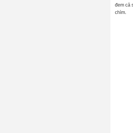
đem cả s
chìm.