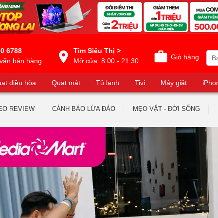
0 6788
Tìm Siêu Thị >
Giỏ hàng
vấn bán hàng
Mở cửa: 8:00 - 21:30
ạt điều hòa
Quạt mát
Tủ lạnh
Tivi
Máy giặt
iPho
EO REVIEW
CẢNH BÁO LỪA ĐẢO
MẸO VẶT - ĐỜI SỐNG