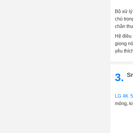
Bộ xử lý
chú trọn
chân thự
Hệ điều 
giọng nó
yêu thíc
3.
Sm
LG 4K 5
mỏng, ki