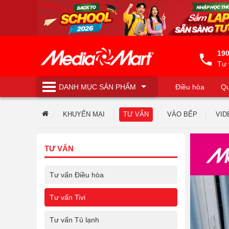
190
Tư 
DANH MỤC
SẢN PHẨM
Điều hòa
Qu
Máy lọc nước
KHUYẾN MẠI
TƯ VẤN
VÀO BẾP
VID
TƯ VẤN
Tư vấn Điều hòa
Tư vấn Tivi
Tư vấn Tủ lạnh