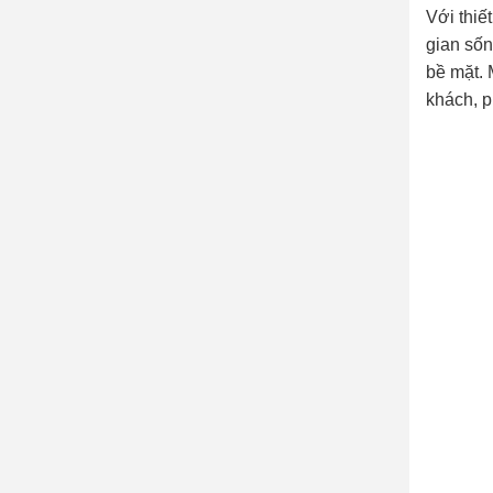
Với thiế
gian sốn
bề mặt. 
khách, p