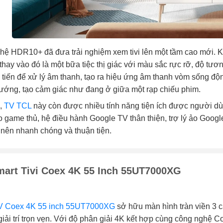
ệ HDR10+ đã đưa trải nghiệm xem tivi lên một tầm cao mới. K
thay vào đó là một bữa tiệc thị giác với màu sắc rực rỡ, độ tươ
n tiến để xử lý âm thanh, tạo ra hiệu ứng âm thanh vòm sống 
ướng, tạo cảm giác như đang ở giữa một rạp chiếu phim.
,
TV TCL
này còn được nhiều tính năng tiện ích được người 
o game thủ, hệ điều hành Google TV thân thiện, trợ lý ảo Google
 nên nhanh chóng và thuận tiện.
art Tivi Coex 4K 55 Inch 55UT7000XG
V Coex 4K 55 inch 55UT7000XG
sở hữu màn hình tràn viền 3 c
iải trí trọn vẹn. Với độ phân giải 4K kết hợp cùng công nghệ