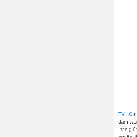
TV LG
n
đắm vào 
inch giú