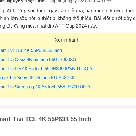
bởi:
Nguyễn Nhật Linh
- Cập nhật ngày 28/12/2024 11:56
dịp AFF Cup sôi động, gay cấn diễn ra, bạn muốn thưởng thức 
ình lớn sắc nét là thiết bị không thể thiếu. Bài viết dưới đâ
ng tốt, đáng mua nhất dịp AFF Cup 2024 này.
Xem nhanh
art Tivi TCL 4K 55P638 55 Inch
art Tivi Coex 4K 55 Inch 55UT7000XG
art Tivi LG 4K 55 Inch 55UR8050PSB ThinQ AI
ogle Tivi Sony 4K 65 Inch KD-55X75K
mart Tivi Samsung 4K 55 Inch 55AU7700 UHD
art Tivi TCL 4K 55P638 55 Inch