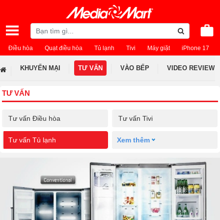
Điều hòa
Quạt điều hòa
Tủ lạnh
Tivi
Máy giặt
iPhone 17
KHUYẾN MẠI
TƯ VẤN
VÀO BẾP
VIDEO REVIEW
TƯ VẤN
Tư vấn Điều hòa
Tư vấn Tivi
Tư vấn Tủ lạnh
Xem thêm